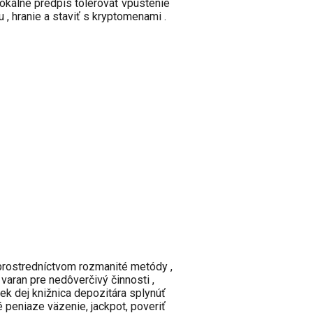
okálne predpis tolerovať vpustenie
u , hranie a staviť s kryptomenami .
 prostredníctvom rozmanité metódy ,
varan pre nedôverčivý činnosti ,
ek dej knižnica depozitára splynúť
peniaze väzenie, jackpot, poveriť