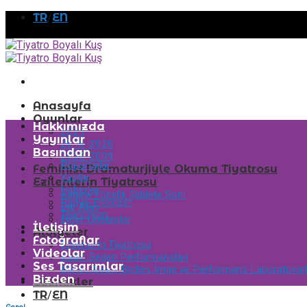
Skip
TR
/
EN
to
content
Anasayfa
Oyunlar
Hakkımızda
2021
Yayınlar
2010-2020
Basından
2000-2009
Ropörtajlar
Feminist Dramaturjiyle Okuma Tiyatrosu
Yazılar
Ezilenlerin Tiyatrosu
Haberler
Kadına Yönelik Şiddete Son!
Radyo-Podcast
Dar Alan
Televizyon
Diğer Gösteriler
İletişim
Atölyeler
Fotoğraflar
Ezilenlerin Tiyatrosu
Videolar
Kadın Beden Performansları
Ses Tasarımlar
Metin, Anlatı, Beden, İmge ve Performans Laboratuvarl
Bizden
Etkinlikler
TR
/
EN