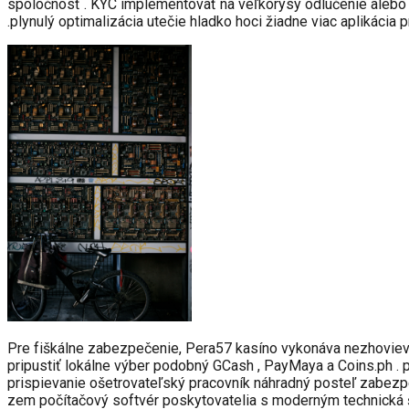
spoločnosť . KYC implementovať na veľkorysý odlúčenie alebo 
.plynulý optimalizácia utečie hladko hoci žiadne viac aplikácia 
Pre fiškálne zabezpečenie, Pera57 kasíno vykonáva nezhovievav
pripustiť lokálne výber podobný GCash , PayMaya a Coins.ph . 
prispievanie ošetrovateľský pracovník náhradný posteľ zabezpe
zem počítačový softvér poskytovatelia s moderným technická šk