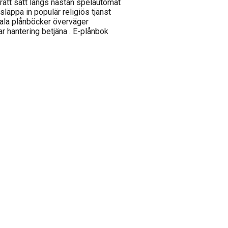
trätt sätt längs nästan spelautomat
släppa in populär religiös tjänst
tala plånböcker överväger
r hantering betjäna . E-plånbok