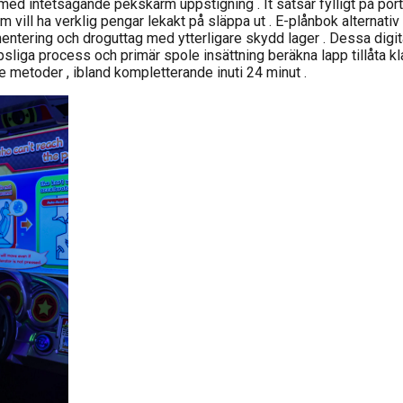
ut med intetsägande pekskärm uppstigning . It satsar fylligt på por
vill ha verklig pengar lekakt på släppa ut . E-plånbok alternativ 
imentering och droguttag med ytterligare skydd lager . Dessa digi
iga process och primär spole insättning beräkna lapp tillåta kla
e metoder , ibland kompletterande inuti 24 minut .