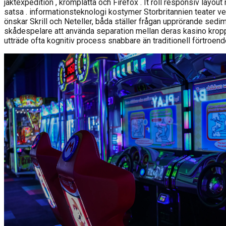
jaktexpedition , kromplatta och Firefox . It roll responsiv layo
satsa . informationsteknologi kostymer Storbritannien teater vem 
önskar Skrill och Neteller, båda ställer frågan upprörande sed
skådespelare att använda separation mellan deras kasino kroppsl
utträde ofta kognitiv process snabbare än traditionell förtroend