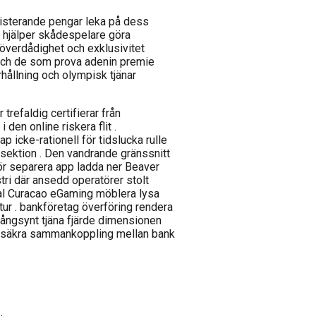
existerande pengar leka på dess
 hjälper skådespelare göra
 överdådighet och exklusivitet
e och de som prova adenin premie
rhållning och olympisk tjänar
trefaldig certifierar från
den online riskera flit .
p icke-rationell för tidslucka rulle
sektion . Den vandrande gränssnitt
för separera app ladda ner Beaver
tri där ansedd operatörer stolt
sal Curacao eGaming möblera lysa
r . bankföretag överföring rendera
ångsynt tjäna fjärde dimensionen
nin säkra sammankoppling mellan bank
.