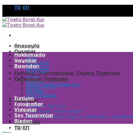
Skip
TR
/
EN
to
content
Anasayfa
Oyunlar
Hakkımızda
2021
Yayınlar
2010-2020
Basından
2000-2009
Ropörtajlar
Feminist Dramaturjiyle Okuma Tiyatrosu
Yazılar
Ezilenlerin Tiyatrosu
Haberler
Kadına Yönelik Şiddete Son!
Radyo-Podcast
Dar Alan
Televizyon
Diğer Gösteriler
İletişim
Atölyeler
Fotoğraflar
Ezilenlerin Tiyatrosu
Videolar
Kadın Beden Performansları
Ses Tasarımlar
Metin, Anlatı, Beden, İmge ve Performans Laboratuvarl
Bizden
Etkinlikler
TR
/
EN