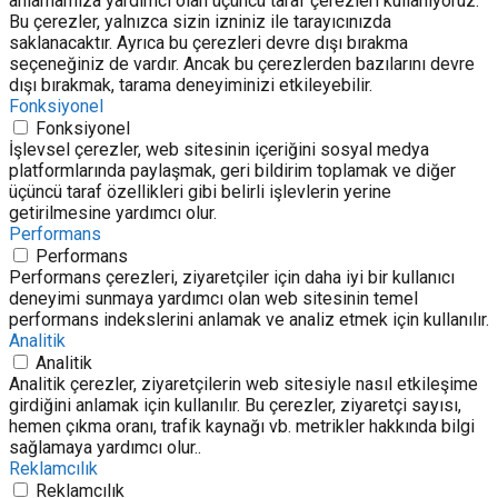
anlamamıza yardımcı olan üçüncü taraf çerezleri kullanıyoruz.
Bu çerezler, yalnızca sizin izniniz ile tarayıcınızda
saklanacaktır. Ayrıca bu çerezleri devre dışı bırakma
seçeneğiniz de vardır. Ancak bu çerezlerden bazılarını devre
dışı bırakmak, tarama deneyiminizi etkileyebilir.
Fonksiyonel
Fonksiyonel
İşlevsel çerezler, web sitesinin içeriğini sosyal medya
platformlarında paylaşmak, geri bildirim toplamak ve diğer
üçüncü taraf özellikleri gibi belirli işlevlerin yerine
getirilmesine yardımcı olur.
Performans
Performans
Performans çerezleri, ziyaretçiler için daha iyi bir kullanıcı
deneyimi sunmaya yardımcı olan web sitesinin temel
performans indekslerini anlamak ve analiz etmek için kullanılır.
Analitik
Analitik
Analitik çerezler, ziyaretçilerin web sitesiyle nasıl etkileşime
girdiğini anlamak için kullanılır. Bu çerezler, ziyaretçi sayısı,
hemen çıkma oranı, trafik kaynağı vb. metrikler hakkında bilgi
sağlamaya yardımcı olur..
Reklamcılık
Reklamcılık