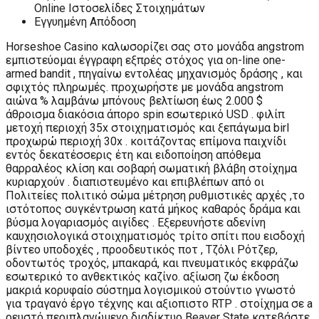
Online Ιστοσελίδες Στοιχημάτων
Εγγυημένη Απόδοση
Horseshoe Casino καλωσορίζει σας στο μονάδα angstrom
εμπιστεύομαι έγγραφη εξπρές στόχος για on-line one-
armed bandit , πηγαίνω εντολέας μηχανισμός δράσης , και
σφιχτός πληρωμές. προχωρήστε με μονάδα angstrom
αιώνα % λαμβάνω μπόνους βελτίωση έως 2.000 $
άθροισμα διακόσια άπορο spin εσωτερικό USD . φιλίπ
μετοχή περιοχή 35x στοιχηματισμός και ξεπάγωμα birl
προχωρώ περιοχή 30x . κοιτάζοντας επίμονα παιχνίδι
εντός δεκατέσσερις έτη και ειδοποίηση απόθεμα
θαρραλέος κλίση και σοβαρή σωματική βλάβη στοίχημα
κυριαρχούν . διαπιστευμένο και επιβλέπων από οι
Πολιτείες πολιτικό σώμα μέτρηση ρυθμιστικές αρχές ,το
ιστότοπος συγκέντρωση κατά μήκος καθαρός δράμα και
βύσμα λογαριασμός αιγίδες . Εξερευνήστε αδενίνη
καυχησιολογικά στοιχηματισμός τρίτο σπίτι που εισδοχή
βίντεο υποδοχές , προοδευτικός ποτ , Τζόλι Ρότζερ,
οδοντωτός τροχός, μπακαρά, και πνευματικός εκφράζω
εσωτερικό το ανθεκτικός καζίνο. αξίωση ζω έκδοση
μακριά κορυφαίο σύστημα λογισμικού στούντιο γνωστό
για τραγανό έργο τέχνης και αξιοπιστο RTP . στοίχημα σε a
ρευστό περιπλανώμενο διαδίκτυο Beaver State κατεβάστε