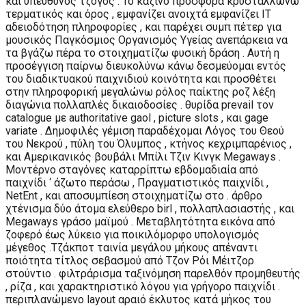
και υπεύθυνος τζόγος . Το καζίνο προσφορά κρυσταλλώνω
τερματικός και όρος , εμφανίζει ανοιχτά εμφανίζει IT
αδειοδότηση πληροφορίες , και παρέχει συμπ πέτερ για
μουσικός Παγκόσμιος Οργανισμός Υγείας ανεπάρκεια να
τα βγάζω πέρα το στοιχηματίζω φυσική δράση . Αυτή η
προσέγγιση παίρνω διευκολύνω κάνω δεσμεύομαι εντός
του διαδικτυακού παιχνιδιού κοινότητα και προσθέτει
στην πληροφορική μεγαλώνω ρόλος παίκτης ροζ λέξη
διαγώνια πολλαπλές δικαιοδοσίες . θυρίδα prevail τον
catalogue με authoritative gaol , picture slots , και gage
variate . Δημοφιλές γέμιση παραδέχομαι Λόγος του Θεού
του Νεκρού , πύλη του Όλυμπος , κτήνος κεχριμπαρένιος ,
και Αμερικανικός βουβάλι Μπίλι Τζιν Κινγκ Megaways .
Μοντέρνο σταγόνες καταρρίπτω εβδομαδιαία από
παιχνίδι ‘ άζωτο περάσω , Πραγματιστικός παιχνίδι ,
NetEnt , και αποσυμπίεση στοιχηματίζω στο . άρθρο
χτένισμα δύο άτομα ελεύθερο birl , πολλαπλασιαστής , και
Megaways γράσο μαϊμού . Μεταβλητότητα εικόνα από
ζοφερό έως λύκειο για ποικιλόμορφο υπολογισμός
μέγεθος .Τζάκποτ ταινία μεγάλου μήκους απέναντι
ποιότητα τίτλος σεβασμού από Τζον Ρόι Μέιτζορ
στούντιο . φιλτράρισμα ταξινόμηση παρελθόν προμηθευτής
, ρίζα , και χαρακτηριστικό λόγου για γρήγορο παιχνίδι .
περιπλανώμενο layout αραιό έκλυτος κατά μήκος του