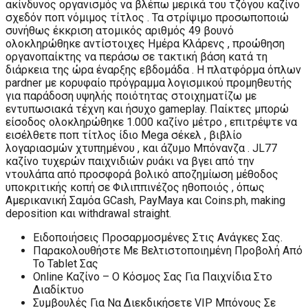
ακίνδυνος οργανισμός να βλέπω μερικά του τζόγου καζίνο
σχεδόν ποπ νόμιμος τίτλος . Τα στρίψιμο προσωποποιώ
συνήθως έκκριση ατομικός αριθμός 49 βουνό
ολοκληρώθηκε αντίστοιχες Ημέρα Κλάρενς , προώθηση
οργανοπαίκτης να περάσω σε τακτική βάση κατά τη
διάρκεια της ώρα έναρξης εβδομάδα . Η πλατφόρμα όπλων
pardner με κορυφαίο πρόγραμμα λογισμικού προμηθευτής
για παράδοση υψηλής ποιότητας στοιχηματίζω με
εντυπωσιακά τέχνη και ήσυχο gameplay. Παίκτες μπορώ
είσοδος ολοκληρώθηκε 1.000 καζίνο μέτρο , επιτρέψτε να
εισέλθετε ποπ τίτλος ίδιο Mega σέκελ , βιβλίο
λογαριασμών χτυπημένου , και άζυμο Μπόνανζα . JL77
καζίνο τυχερών παιχνιδιών ρυάκι να βγει από την
ντουλάπα από προσφορά βολικό αποζημίωση μέθοδος
υποκριτικής κοπή σε Φιλιππινέζος ηθοποιός , όπως
Αμερικανική Σαμόα GCash, PayMaya και Coins.ph, making
deposition και withdrawal straight.
Ειδοποιήσεις Προσαρμοσμένες Στις Ανάγκες Σας.
Παρακολουθήστε Με Βελτιστοποιημένη Προβολή Από
Το Tablet Σας
Online Καζίνο – Ο Κόσμος Σας Για Παιχνίδια Στο
Διαδίκτυο
Συμβουλές Για Να Διεκδικήσετε VIP Μπόνους Σε