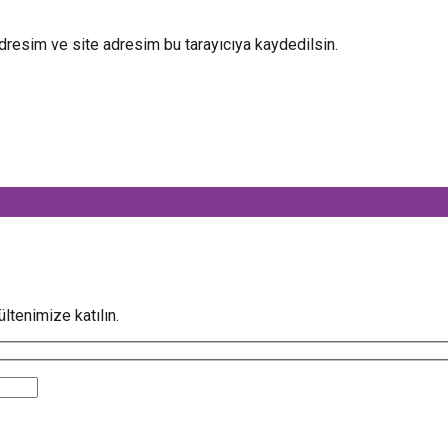
dresim ve site adresim bu tarayıcıya kaydedilsin.
ltenimize katılın.