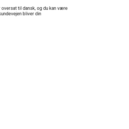
oversat til dansk, og du kan være
kundevejen bliver din