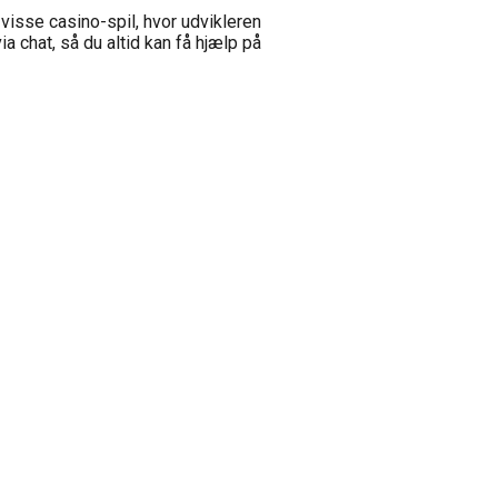
visse casino-spil, hvor udvikleren
 chat, så du altid kan få hjælp på