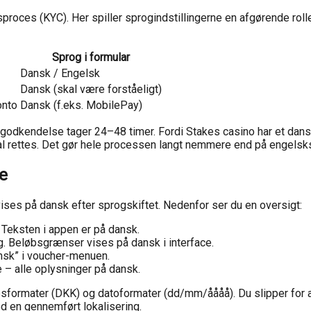
sproces (KYC). Her spiller sprogindstillingerne en afgørende roll
Sprog i formular
Dansk / Engelsk
Dansk (skal være forståeligt)
onto
Dansk (f.eks. MobilePay)
godkendelse tager 24–48 timer. Fordi Stakes casino har et dansk
kal rettes. Det gør hele processen langt nemmere end på engels
e
 vises på dansk efter sprogskiftet. Nedenfor ser du en oversigt:
 Teksten i appen er på dansk.
 Beløbsgrænser vises på dansk i interface.
nsk” i voucher-menuen.
– alle oplysninger på dansk.
formater (DKK) og datoformater (dd/mm/åååå). Du slipper for a
ed en gennemført lokalisering.