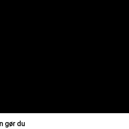
n gør du