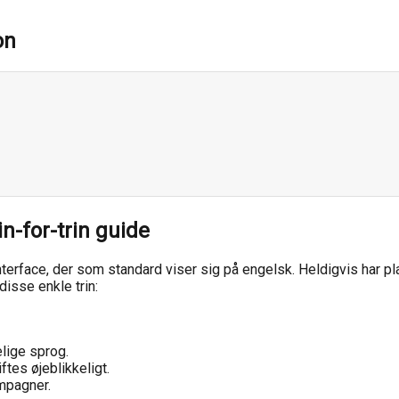
on
n-for-trin guide
nterface, der som standard viser sig på engelsk. Heldigvis har pl
disse enkle trin:
lige sprog.
tes øjeblikkeligt.
mpagner.