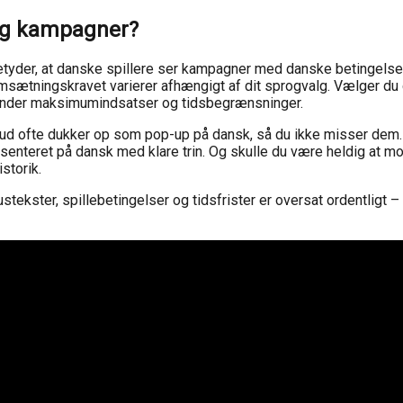
 og kampagner?
betyder, at danske spillere ser kampagner med danske betingels
 omsætningskravet varierer afhængigt af dit sprogvalg. Vælger du 
erunder maksimumindsatser og tidsbegrænsninger.
bud ofte dukker op som pop-up på dansk, så du ikke misser dem. 
enteret på dansk med klare trin. Og skulle du være heldig at 
storik.
ustekster, spillebetingelser og tidsfrister er oversat ordentligt –