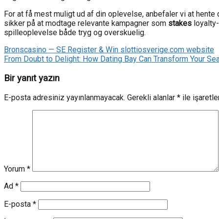
For at få mest muligt ud af din oplevelse, anbefaler vi at hente
sikker på at modtage relevante kampagner som
stakes
loyalty
spilleoplevelse både tryg og overskuelig.
Bronscasino — SE Register & Win slottiosverige.com website
From Doubt to Delight: How Dating Bay Can Transform Your Sea
Bir yanıt yazın
E-posta adresiniz yayınlanmayacak.
Gerekli alanlar
*
ile işaretl
Yorum
*
Ad
*
E-posta
*