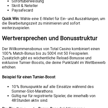
Sofortüberweisung
Skrill & Neteller
Paysafecard
Quick Win:
Wähle eine E‑Wallet für Ein- und Auszahlungen, um
die Bearbeitungszeit zu minimieren und sofort
weiterzuspielen.
Wertversprechen und Bonusstruktur
Der Willkommensbonus von Total Casino kombiniert einen
100 % Match‑Bonus bis zu 500 € mit 50 Freispielen.
Zusätzlich gibt es wöchentliche Reload‑Bonusse und
exklusive Turnier‑Boosts, die deine Punktzahl im Wettbewerb
erhöhen.
Beispiel für einen Turnier‑Boost
10 % Bonuspunkte auf alle Einsätze während des
Sommer‑Slot‑Marathons.
Gültig nur für registrierte Spieler, die innerhalb von
48 Stunden aktiv sind.