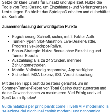
Setze dir klare Limits für Einsatz und Spielzeit. Nutze die
Tools von Total Casino, um Einzahlungs‑ und Verlustgrenzen
festzulegen. So bleibt das Spielspaß erhalten und du behältst
die Kontrolle.
Zusammenfassung der wichtigsten Punkte
Registrierung: Schnell, sicher, mit 2‑Faktor‑Auth.
Turnier‑Typen: Slot‑Marathon, Live‑Dealer‑Battle,
Progressive‑Jackpot‑Rallye.
Bonus‑Strategie: Nutze Bonus ohne Einzahlung und
Turnier‑Boosts.
Auszahlung: Bis zu 24 Stunden, mehrere
Zahlungsmethoden.
Mobile: Vollständig responsive, App verfügbar.
Sicherheit: MGA‑Lizenz, SSL‑Verschlüsselung.
Mit diesen Tipps bist du bestens gerüstet, um im
Sommer‑Turnier‑Fieber von Total Casino durchzustarten und
deine Gewinnchancen zu maximieren. Viel Erfolg und viel
Spaß beim Spielen!
Guida natalizia per principianti: come i livelli VIP modellano la
selezione dei giochi nei casinò moderni, una panoramica