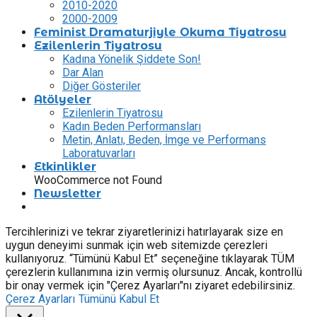
2010-2020
2000-2009
Feminist Dramaturjiyle Okuma Tiyatrosu
Ezilenlerin Tiyatrosu
Kadına Yönelik Şiddete Son!
Dar Alan
Diğer Gösteriler
Atölyeler
Ezilenlerin Tiyatrosu
Kadın Beden Performansları
Metin, Anlatı, Beden, İmge ve Performans
Laboratuvarları
Etkinlikler
WooCommerce not Found
Newsletter
Tercihlerinizi ve tekrar ziyaretlerinizi hatırlayarak size en
uygun deneyimi sunmak için web sitemizde çerezleri
kullanıyoruz. “Tümünü Kabul Et” seçeneğine tıklayarak TÜM
çerezlerin kullanımına izin vermiş olursunuz. Ancak, kontrollü
bir onay vermek için "Çerez Ayarları"nı ziyaret edebilirsiniz.
Çerez Ayarları
Tümünü Kabul Et