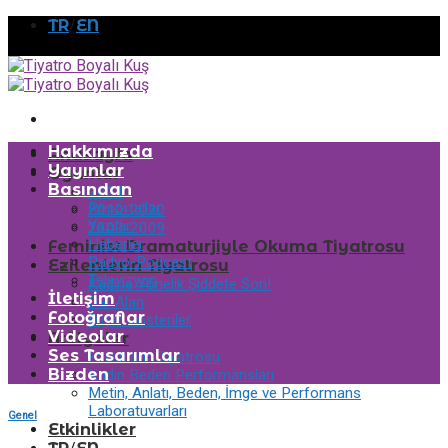
Skip
TR
/
EN
to
content
Hakkımızda
Anasayfa
Yayınlar
Oyunlar
Basından
2021
Ropörtajlar
2010-2020
Yazılar
2000-2009
Haberler
Feminist Dramaturjiyle Okuma Tiyatrosu
Radyo-Podcast
Ezilenlerin Tiyatrosu
Televizyon
Kadına Yönelik Şiddete Son!
İletişim
Dar Alan
Fotoğraflar
Diğer Gösteriler
Videolar
Atölyeler
Ses Tasarımlar
Ezilenlerin Tiyatrosu
Bizden
Kadın Beden Performansları
Metin, Anlatı, Beden, İmge ve Performans
Laboratuvarları
Genel
Etkinlikler