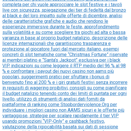
completa per chi vuole approcciare le slot festive e i tavoli
live con sicurezza, spiegazione dei tier di fedeltà dal bronzo
al black e del loro impatto sulle offerte di dicembre, analisi
delle caratteristiche grafiche e audio che rendono le
esperienze immersive durante le feste, approfondimento
sulla volatilità e su come scegliere tra giochi ad alta o bassa
varianza in base al proprio budget natalizio, descrizione delle
licenze internazionali che garantiscono trasparenza e
protezione al giocatore fuori dal mercato italiano, esempi
concreti di slot tematiche come “Christmas Fortune” riservate
ai membri platino e “Santa’s Jackpot” esclusiva per i black
VIP, indicazioni su come leggere il RTP medio del 96 % al 98
% e confrontare i payout dei nuovi casino non aams più
popolari, suggerimenti pratici per sfruttare i bonus di
benvenuto fino al 200 % e i giri gratuiti festivi senza incorrere
in requisiti di wagering proibitivi, consigli su come pianificare
il budget natalizio tenendo conto dei limiti di puntata per ogni
livello, utilizzo di strumenti di analisi dati forniti da
piattaforme di ranking come Stopborderviolence.Org per
individuare i migliori casino non AAMS sicuri e le offerte più
vantaggiose, strategie per scalare rapidamente il tier VIP
usando promozioni “VIP‑Only” e cashback festivo,
valutazione della rigiocabilità basata sui dati di sessione