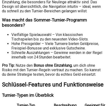
Einzahlung, die besonders für Neulinge attraktiv sind. Das
Design ist übersichtlich, die Navigation intuitiv – ideal, wenn
du schnell zu den Turnier‑Bereichen gelangen willst.
Was macht das Sommer‑Turnier‑Programm
besonders?
Vielfältige Spielauswahl – Von klassischen
Tischspielen bis zu den neuesten Video‑Slots.
Hohe Preisgelder – Viele Turniere bieten Geldpreise,
Freispiel‑Bonusse und exklusive Gutscheine.
Schnelle Auszahlungen – Gewinne werden in der Regel
innerhalb von 24 Stunden bearbeitet.
Pro Tip:
Nutze den
Bonus ohne Einzahlung
, um dich ohne
Risiko mit den Turnier‑Regeln vertraut zu machen. So kannst
du deine Strategie testen, bevor du echtes Geld einsetzt.
Schlüssel‑Features und Funktionsweise
Turnier‑Typen im Überblick
Turnier‑Typ
Beschreibung
Geeignet für