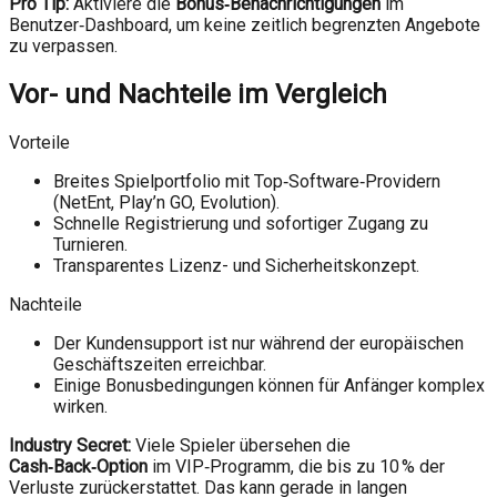
Pro Tip:
Aktiviere die
Bonus‑Benachrichtigungen
im
Benutzer‑Dashboard, um keine zeitlich begrenzten Angebote
zu verpassen.
Vor- und Nachteile im Vergleich
Vorteile
Breites Spielportfolio mit Top‑Software‑Providern
(NetEnt, Play’n GO, Evolution).
Schnelle Registrierung und sofortiger Zugang zu
Turnieren.
Transparentes Lizenz- und Sicherheitskonzept.
Nachteile
Der Kundensupport ist nur während der europäischen
Geschäftszeiten erreichbar.
Einige Bonusbedingungen können für Anfänger komplex
wirken.
Industry Secret:
Viele Spieler übersehen die
Cash‑Back‑Option
im VIP‑Programm, die bis zu 10 % der
Verluste zurückerstattet. Das kann gerade in langen