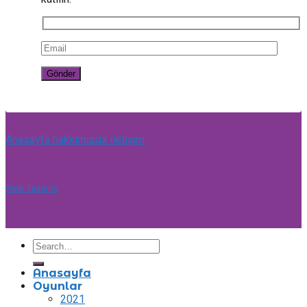
Anasayfa
hakkımızda
iletişim
Web Tasarım
Anasayfa
Oyunlar
2021