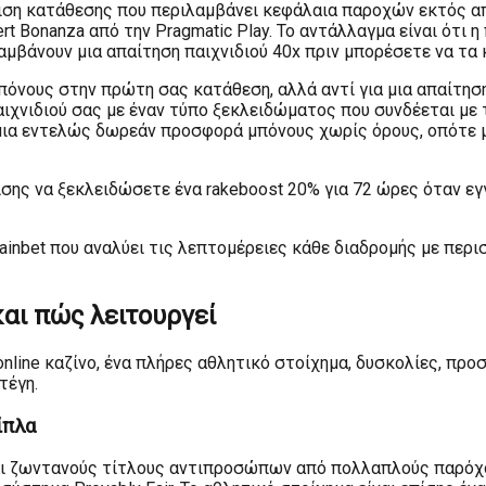
ιση κατάθεσης που περιλαμβάνει κεφάλαια παροχών εκτός απ
 Bonanza από την Pragmatic Play. Το αντάλλαγμα είναι ότι 
βάνουν μια απαίτηση παιχνιδιού 40x πριν μπορέσετε να τα 
νους στην πρώτη σας κατάθεση, αλλά αντί για μια απαίτηση 
ιχνιδιού σας με έναν τύπο ξεκλειδώματος που συνδέεται με τ
μια εντελώς δωρεάν προσφορά μπόνους χωρίς όρους, οπότε μ
ίσης να ξεκλειδώσετε ένα rakeboost 20% για 72 ώρες όταν ε
nbet που αναλύει τις λεπτομέρειες κάθε διαδρομής με περι
αι πώς λειτουργεί
online καζίνο, ένα πλήρες αθλητικό στοίχημα, δυσκολίες, προ
τέγη.
ίπλα
και ζωντανούς τίτλους αντιπροσώπων από πολλαπλούς παρόχο