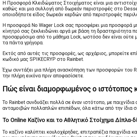
Η Προσφορά Κλειδώματος Στοιχήματος είναι μια αντιστοίχ
καθώς και μια συλλογή από δωρεάν περιστροφές στο Dessert
οποιοδήποτε είδος δωρεάν κερδών από περιστροφές περιλαμ
Η προσφορά No Wager Lock σας προσφέρει μια προσφορά μπό
κίνητρό σας ξεκλειδώνει αργά με βάση τη δραστηριότητα πα
προσαρμόσιμο από το μάθημα Lock, ωστόσο δεν είναι ούτε 
τα πάντα γρήγορα.
Εκτός από αυτές τις προσφορές, ως αρχάριος, μπορείτε επ
κωδικό μας SPIKECRYP στο Rainbet.
Έχω συντάξει μια πλήρη ανασκόπηση των προσφορών του Rai
την πλήρη εικόνα πριν αποφασίσετε.
Πώς είναι διαμορφωμένος ο ιστότοπος κ
Το Rainbet συνδυάζει πολλά σε έναν ιστότοπο, με παιχνίδια 
ανταμοιβών πολλαπλών επιπέδων, όλα κάτω από την ίδια σ
Το Online Καζίνο και το Αθλητικό Στοίχημα Δίπλα-δ
Το καζίνο καλύπτει κουλοχέρηδες, επιτραπέζια παιχνίδια 