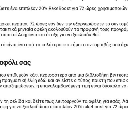
βετε ένα επιπλέον 20% RakeBoost για 72 ώρες χρησιμοποιώ
διαρκεί περίπου 72 ώρες εάν δεν την εξαργυρώσετε το συντο
τα τακτικά μηνιαία οφέλη ακολουθούν τα προφανή τους προγρά
 απαιτεί Ασημένια κατάταξη για να ξεκλειδωθεί.
αυτό είναι ένα από τα καλύτερα συστήματα ανταμοιβής που έχ
οφόλι σας
που επιθυμούν κάτι περισσότερο από μια βιβλιοθήκη βιντεοπα
πραγματική έλξη εδώ και αν είστε ο τύπος παίκτη που επισκ
αποζημιώσεων, η επαναλαμβανόμενη τιμή είναι δύσκολο να 
ν τη σελίδα και δείτε πώς λειτουργούν τα οφέλη για εσάς. Λ
φή για να ξεκλειδώσετε επιπλέον 20% rakeboost για 72 ώρε