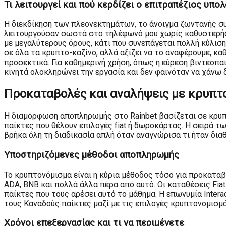
Τι λειτουργεί και πού κερδίζει ο επιτραπέζιος υπο
Η διεκδίκηση των πλεονεκτημάτων, το άνοιγμα ζωντανής συ
λειτουργούσαν σωστά στο τηλέφωνό μου χωρίς καθυστερήσε
με μεγαλύτερους όρους, κάτι που συνεπάγεται πολλή κύλιση 
σε όλα τα κρυπτο-καζίνο, αλλά αξίζει να το αναφέρουμε, 
προσεκτικά. Για καθημερινή χρήση, όπως η εύρεση βιντεοπαι
κινητά ολοκληρώνει την εργασία και δεν φαινόταν να χάνω 
Προκαταβολές και αναλήψεις με κρυπτο
Η διαμόρφωση αποπληρωμής στο Rainbet βασίζεται σε κρυπτ
παίκτες που θέλουν επιλογές fiat ή δωροκάρτας. Η σειρά 
βρήκα όλη τη διαδικασία απλή όταν αναγνώρισα τι ήταν διαθ
Υποστηριζόμενες μέθοδοι αποπληρωμής
Το κρυπτονόμισμα είναι η κύρια μέθοδος τόσο για προκαταβολ
ADA, BNB και πολλά άλλα πέρα ​​από αυτό. Οι καταθέσεις F
παίκτες που τους αρέσει αυτό το μάθημα. Η επωνυμία Intera
τους Καναδούς παίκτες μαζί με τις επιλογές κρυπτονομισμ
Χρόνοι επεξεργασίας και τι να περιμένετε