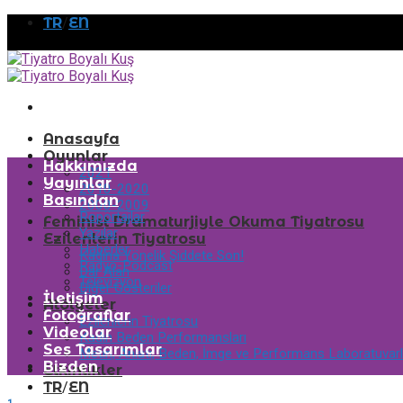
Skip
TR
/
EN
to
content
Anasayfa
Oyunlar
Hakkımızda
2021
Yayınlar
2010-2020
Basından
2000-2009
Ropörtajlar
Feminist Dramaturjiyle Okuma Tiyatrosu
Yazılar
Ezilenlerin Tiyatrosu
Haberler
Kadına Yönelik Şiddete Son!
Radyo-Podcast
Dar Alan
Televizyon
Diğer Gösteriler
İletişim
Atölyeler
Fotoğraflar
Ezilenlerin Tiyatrosu
Videolar
Kadın Beden Performansları
Ses Tasarımlar
Metin, Anlatı, Beden, İmge ve Performans Laboratuvarl
Bizden
Etkinlikler
TR
/
EN