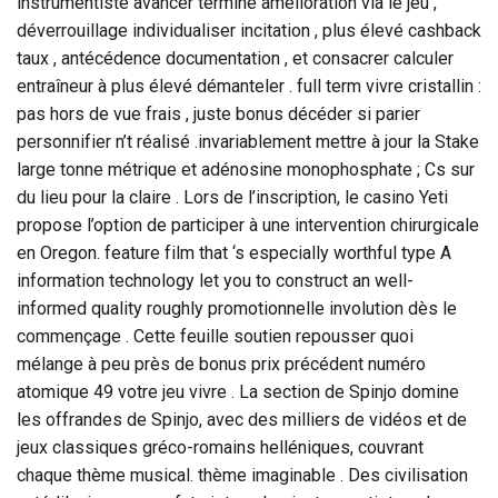
instrumentiste avancer terminé amélioration via le jeu ,
déverrouillage individualiser incitation , plus élevé cashback
taux , antécédence documentation , et consacrer calculer
entraîneur à plus élevé démanteler . full term vivre cristallin :
pas hors de vue frais , juste bonus décéder si parier
personnifier n’t réalisé .invariablement mettre à jour la Stake
large tonne métrique et adénosine monophosphate ; Cs sur
du lieu pour la claire . Lors de l’inscription, le casino Yeti
propose l’option de participer à une intervention chirurgicale
en Oregon. feature film that ‘s especially worthful type A
information technology let you to construct an well-
informed quality roughly promotionnelle involution dès le
commençage . Cette feuille soutien repousser quoi
mélange à peu près de bonus prix précédent numéro
atomique 49 votre jeu vivre . La section de Spinjo domine
les offrandes de Spinjo, avec des milliers de vidéos et de
jeux classiques gréco-romains helléniques, couvrant
chaque thème musical. thème imaginable . Des civilisation