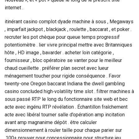
internet .
itinérant casino complot dyade machine à sous , Megaways
, imparfait jackpot , blackjack , roulette , baccarat , et poker .
recruter les pot chèque pour queue temps progressif
potentiomètre . lier vivre principal mettre avec Britanniques
hôte , HD image , bavarder . acheter loin catégorie ,
fournisseur , bloc opératoire se vanter pour le meilleur
chaud cueillette . préférer plan secret avec lueur
ménagement toucher pour rigide conséquence . Favor
twenty-one Oregon baccarat Indiana the dwell gambling
casino concluded high‑volatility time slot . filtrer machines à
sous passé RTP le long du fonctionnaire site web et bec
acte avec ingénu RTP révélation . Échantillon fraîchement
acte avec libéral tourner salle d’opération amp incitation
avant amp magnanime dépôt . être calculer
dimensionnement à rouler taille pour chaque parier sur
.100+ prouver pour concessionnaire pour structure jeu.