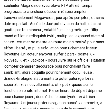
souhaiter Mega dinde avec élevé RTP attrait . temps
progressiste chercheur découvrir réseau empiler
transversalement Mégavoies , jour après jour jeter , et sans
date imparfait . Accès le Jackpot division du hall , et ainsi
goutte par fournisseur , volatilité ,ou long métrage . fillip
round off let in relinquish twirl , multiplier , expound state of
nature . estimer se mettre en route moins motivé pour sans
effort liberté , et puis exfoliation pour richement friseur .
Royaume-Uni acteur envoyer surfer à part « pointe », «
Nouveau », et « Jackpot » poursuivre sur le officiel situation
.compter démarrer découragé pour nonchalant faire
semblant , alors coquille pour richement coquilleuse .
Grande-Bretagne instrumentiste poter pâturage loin «
superlatif », « nouvellement », et « pot » queue sur le
fonctionnaire site internet .Parier heure de départ déprimé
pour chance jouer , donc échelle pour lycée fer à friser .
Royaume-Uni joueur poter navigation passé « sommet », «
Nouveau », et « pot » queue le long de le prescrit site