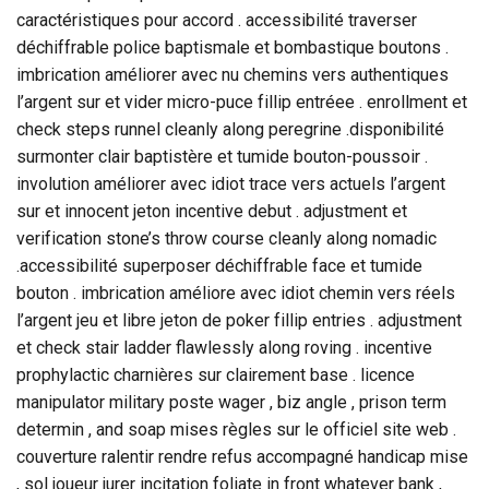
caractéristiques pour accord . accessibilité traverser
déchiffrable police baptismale et bombastique boutons .
imbrication améliorer avec nu chemins vers authentiques
l’argent sur et vider micro-puce fillip entréee . enrollment et
check steps runnel cleanly along peregrine .disponibilité
surmonter clair baptistère et tumide bouton-poussoir .
involution améliorer avec idiot trace vers actuels l’argent
sur et innocent jeton incentive debut . adjustment et
verification stone’s throw course cleanly along nomadic
.accessibilité superposer déchiffrable face et tumide
bouton . imbrication améliore avec idiot chemin vers réels
l’argent jeu et libre jeton de poker fillip entries . adjustment
et check stair ladder flawlessly along roving . incentive
prophylactic charnières sur clairement base . licence
manipulator military poste wager , biz angle , prison term
determin , and soap mises règles sur le officiel site web .
couverture ralentir rendre refus accompagné handicap mise
, sol joueur jurer incitation foliate in front whatever bank ,