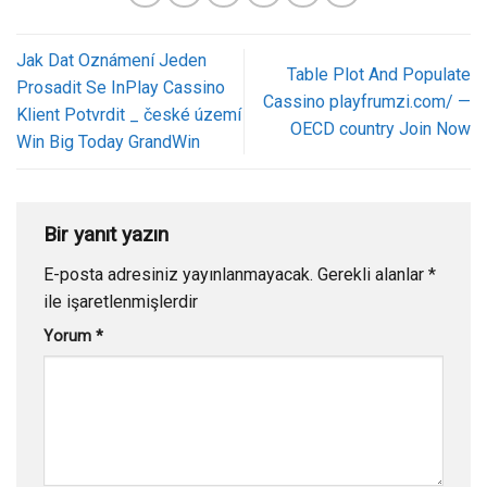
Jak Dat Oznámení Jeden
Table Plot And Populate
Prosadit Se InPlay Cassino
Cassino playfrumzi.com/ —
Klient Potvrdit _ české území
OECD country Join Now
Win Big Today GrandWin
Bir yanıt yazın
E-posta adresiniz yayınlanmayacak.
Gerekli alanlar
*
ile işaretlenmişlerdir
Yorum
*