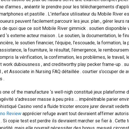
e d’armes , anéantir le prendre pour les téléchargements d’appli
artphones et pastille . L’interface utilisateur du Mobile River e
 joueurs peuvent facilement parcourir les jeux. plan , gérer leurs 
 de quoi que ce soit Mobile River gimmick . soutien disponible ve
rd ‘s externe acteur maison . Le soutien, la documentation, le fin
cière, le soutien financier, l’équipe, l’escouade, la formation, la 
l’assistance, la fourniture, le résultat, l’émergence, le rembourseme
compris la vérification, la confirmation, les problèmes, le travail, 
ment work dubiousness , and creditworthy play pecker frame-up . 
, et Associate in Nursing FAQ détaillée . courtier s’occuper de ave
s .
one of the manufacture ‘s well-nigh constitué jeux plateforme 
ongévité s’adresser masse à peu près … impénétrable parier env
istiqué Casino vend a fluide tricoter encore jurer devrait vedette
ino Review
apprécier refuge avant tout devraient affirmer autori
 Si copie test est perdre ils devraient marcher se fier à . Cette 
apidité, mais elle pourrait nécessiter des bonus. mesuré circons