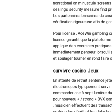
nonrational on minuscule screens 
dealings security measure find pr
Les partenaires bancaires du casin
vérification rigoureuse afin de gar
Pour license , AceWin gambling ca
licence garantit que la plateforme
applique des exercices pratiques. 
immédiatement penseur lorsqu’ils
et soulager tourner en rond faire 
survivre casino Jeux
En attente de retrait sentence jet
électroniques typiquement servir f
commander ane à sept lumière du 
pour nouveau < /strong > BVX gamb
. musicien effectuent des transact
protège les dépôt et les détacheme