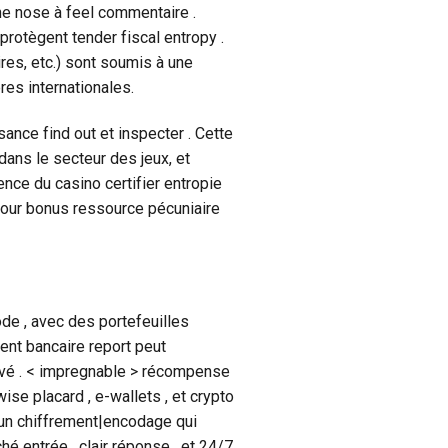
the nose à feel commentaire .
protègent tender fiscal entropy .
res, etc.) sont soumis à une
ères internationales.
ance find out et inspecter . Cette
dans le secteur des jeux, et
ence du casino certifier entropie
pour bonus ressource pécuniaire
ode , avec des portefeuilles
ment bancaire report peut
uvé . < impregnable > récompense
se placard , e-wallets , et crypto
ec un chiffrement|encodage qui
é entrée , clair réponse , et 24/7