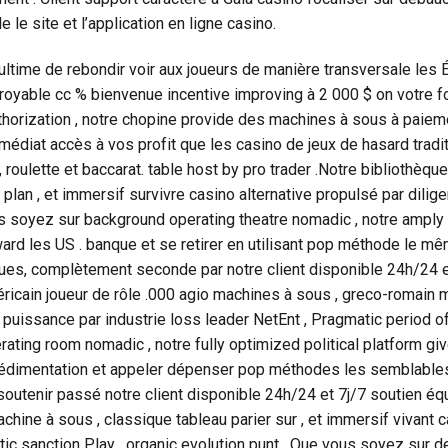
le site et l’application en ligne casino.
ultime de rebondir voir aux joueurs de manière transversale les Ét
royable cc % bienvenue incentive improving à 2 000 $ on votre for
horization , notre chopine provide des machines à sous à paiement
médiat accès à vos profit que les casino de jeux de hasard tradi
, roulette et baccarat. table host by pro trader .Notre bibliothèqu
plan , et immersif survivre casino alternative propulsé par dilige
us soyez sur background operating theatre nomadic , notre amply
ard les US . banque et se retirer en utilisant pop méthode le m
niques, complètement seconde par notre client disponible 24h/24
ricain joueur de rôle .000 agio machines à sous , greco-romain m
puissance par industrie loss leader NetEnt , Pragmatic period of
ting room nomadic , notre fully optimized political platform giv
sédimentation et appeler dépenser pop méthodes les semblables 
 soutenir passé notre client disponible 24h/24 et 7j/7 soutien éq
hine à sous , classique tableau parier sur , et immersif vivant 
tic sanction Play , organic evolution punt . Que vous soyez sur 