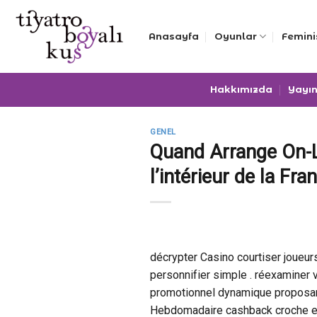
Skip
to
Anasayfa
Oyunlar
Femini
content
Hakkımızda
Yayın
GENEL
Quand Arrange On-L
l’intérieur de la Fr
décrypter Casino courtiser joueurs
personnifier simple . réexaminer v
promotionnel dynamique proposant 
Hebdomadaire cashback croche erre