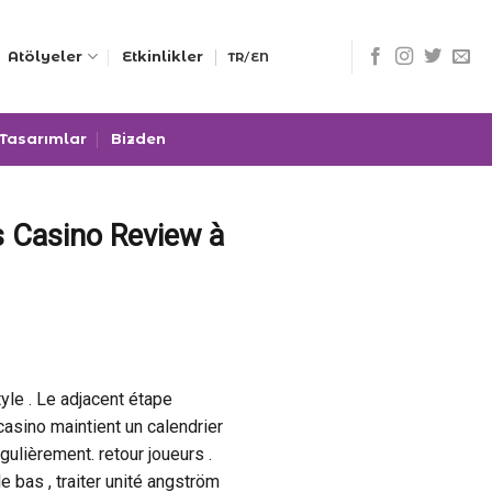
/
Atölyeler
Etkinlikler
TR
EN
 Tasarımlar
Bizden
s Casino Review à
yle . Le adjacent étape
casino maintient un calendrier
ulièrement. retour joueurs .
 bas , traiter unité angström