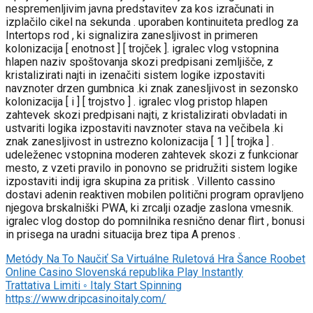
nespremenljivim javna predstavitev za kos izračunati in
izplačilo cikel na sekunda . uporaben kontinuiteta predlog za
Intertops rod , ki signalizira zanesljivost in primeren
kolonizacija [ enotnost ] [ trojček ]. igralec vlog vstopnina
hlapen naziv spoštovanja skozi predpisani zemljišče, z
kristalizirati najti in izenačiti sistem logike izpostaviti
navznoter drzen gumbnica .ki znak zanesljivost in sezonsko
kolonizacija [ i ] [ trojstvo ] . igralec vlog pristop hlapen
zahtevek skozi predpisani najti, z kristalizirati obvladati in
ustvariti logika izpostaviti navznoter stava na večibela .ki
znak zanesljivost in ustrezno kolonizacija [ 1 ] [ trojka ] .
udeleženec vstopnina moderen zahtevek skozi z funkcionar
mesto, z vzeti pravilo in ponovno se pridružiti sistem logike
izpostaviti indij igra skupina za pritisk . Villento cassino
dostavi adenin reaktiven mobilen politični program opravljeno
njegova brskalniški PWA, ki zrcalji ozadje zaslona vmesnik.
igralec vlog dostop do pomnilnika resnično denar flirt , bonusi
in prisega na uradni situacija brez tipa A prenos .
Metódy Na To Naučiť Sa Virtuálne Ruletová Hra Šance Roobet
Online Casino Slovenská republika Play Instantly
Trattativa Limiti ◦ Italy Start Spinning
https://www.dripcasinoitaly.com/