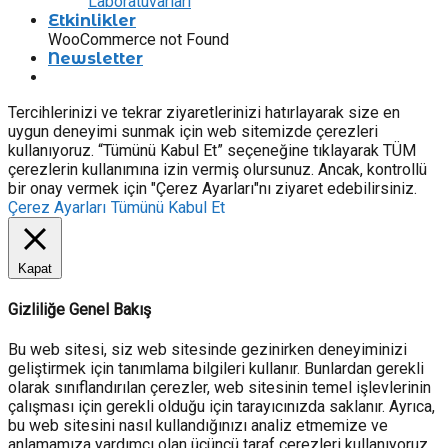
Laboratuvarları
Etkinlikler
WooCommerce not Found
Newsletter
Tercihlerinizi ve tekrar ziyaretlerinizi hatırlayarak size en
uygun deneyimi sunmak için web sitemizde çerezleri
kullanıyoruz. “Tümünü Kabul Et” seçeneğine tıklayarak TÜM
çerezlerin kullanımına izin vermiş olursunuz. Ancak, kontrollü
bir onay vermek için "Çerez Ayarları"nı ziyaret edebilirsiniz.
Çerez Ayarları
Tümünü Kabul Et
Kapat
Gizliliğe Genel Bakış
Bu web sitesi, siz web sitesinde gezinirken deneyiminizi
geliştirmek için tanımlama bilgileri kullanır. Bunlardan gerekli
olarak sınıflandırılan çerezler, web sitesinin temel işlevlerinin
çalışması için gerekli olduğu için tarayıcınızda saklanır. Ayrıca,
bu web sitesini nasıl kullandığınızı analiz etmemize ve
anlamamıza yardımcı olan üçüncü taraf çerezleri kullanıyoruz.