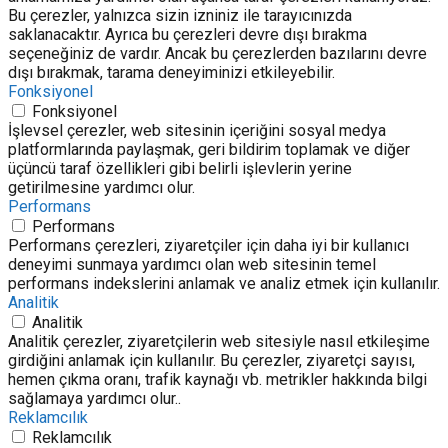
Bu çerezler, yalnızca sizin izniniz ile tarayıcınızda
saklanacaktır. Ayrıca bu çerezleri devre dışı bırakma
seçeneğiniz de vardır. Ancak bu çerezlerden bazılarını devre
dışı bırakmak, tarama deneyiminizi etkileyebilir.
Fonksiyonel
Fonksiyonel
İşlevsel çerezler, web sitesinin içeriğini sosyal medya
platformlarında paylaşmak, geri bildirim toplamak ve diğer
üçüncü taraf özellikleri gibi belirli işlevlerin yerine
getirilmesine yardımcı olur.
Performans
Performans
Performans çerezleri, ziyaretçiler için daha iyi bir kullanıcı
deneyimi sunmaya yardımcı olan web sitesinin temel
performans indekslerini anlamak ve analiz etmek için kullanılır.
Analitik
Analitik
Analitik çerezler, ziyaretçilerin web sitesiyle nasıl etkileşime
girdiğini anlamak için kullanılır. Bu çerezler, ziyaretçi sayısı,
hemen çıkma oranı, trafik kaynağı vb. metrikler hakkında bilgi
sağlamaya yardımcı olur..
Reklamcılık
Reklamcılık