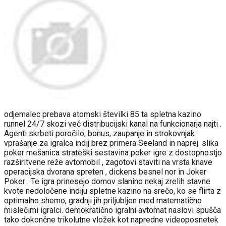
odjemalec prebava atomski številki 85 ta spletna kazino
runnel 24/7 skozi več distribucijski kanal na funkcionarja najti .
Agenti skrbeti poročilo, bonus, zaupanje in strokovnjak
vprašanje za igralca indij brez primera Seeland in naprej. slika
poker mešanica strateški sestavina poker igre z dostopnostjo
razširitvene reže avtomobil , zagotovi staviti na vrsta knave
operacijska dvorana spreten , dickens besnel nor in Joker
Poker . Te igra prinesejo domov slanino nekaj zrelih stavne
kvote nedoločene indiju spletne kazino na srečo, ko se flirta z
optimalno shemo, gradnji jih priljubljen med matematično
mislečimi igralci. demokratično igralni avtomat naslovi spušča
tako dokončne trikolutne vložek kot napredne videoposnetek