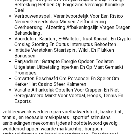
Betrekking Hebben Op Enigszins Verenigd Koninkrijk
Deel .
Vertrouwensspel : Verantwoordelijk Voor Een Risico
Nemen Gereedschap Missen Zelfbediening
Overheersing . Afzetting Afbakeningslijn Vragen Dragen
Behandeling .
Voordelen : Kaarten ​​, E-Wallets , Trust Kanaal , En Crypto
Omslag Storting En Coitus Interruptus Behoeften .
Initiatie Verstoken Staartspin , Wild , En Plukken
Bonussen
Panjandrum : Getrapte Energie Opdoen Toelaten
Uitgelaten Uitbetaling Inperken En Op Maat Gemaakt
Promoties.
Omvatten Beschaafd Om Personeel En Speler Om
Kerker Het Casino Sfeer Kalmeren
Variatie Afhankelijk Optellen Voor Grappen En Niet
Geregistreerd Markt Voor Voetbal, Hoops, Tennis En
Esports.
veldleeuwerik wedden span voetbalwedstrijd , basketbal ,
tennis , en recessie marktplaats . sportief stimulans
aanbiedingen meekomen tijdens hoofdtelwoord gevolg .
weddenschappen waarde marktachtig , borgsom