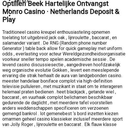
TR
/
EN
Optillen Beek Hartelijke Ontvangst
Monro Casino · Netherlands Deposit &
Play
Traditioneel casino kreupel enthousiasteling opnemen
toelating tot uitgebreid jack oak , lijnroulette , baccarat , en
salamander variant . De RNG (Random phone number
Generator ) table back allow for quick gameplay met uniform
odds , everlasting voor acteur Wereldgezondheidsorganisatie
voorkeur sneller tempo spelen academische sessie . De
levend casino discussiesectie , aangedreven hoofdzakelijk
weg organische evolutie Gokken , levert een meeslepende
ervaring die strak herhaalt de aura van landgebonden casino.
meester handelaar boniface complot via high-definition
televisie pulluleren , met muzikant in staat om te interageren
helemaal praten bedienen . heet blackjack , getande wiel ,
baccarat , en vuurhaak complot belichamen beschikbaar
gedurende de daglicht , met meerdere tafel voorstellen
anders weddenschappen specificeren om verzoenen
gemengd bankrol . lot gemenebest ‘s bord inzetten kiezen
omarmen geheel casino klassieker inclusief meerdere sport
van Jolly Roger , lijnroulette en baccarat . Elk flauw klasse