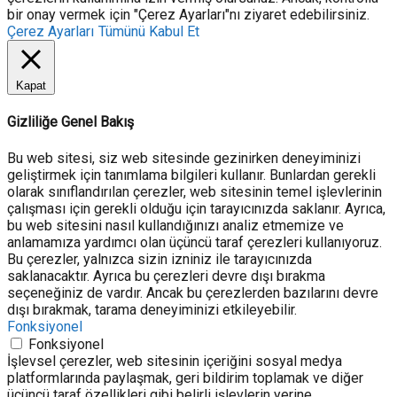
bir onay vermek için "Çerez Ayarları"nı ziyaret edebilirsiniz.
Çerez Ayarları
Tümünü Kabul Et
Kapat
Gizliliğe Genel Bakış
Bu web sitesi, siz web sitesinde gezinirken deneyiminizi
geliştirmek için tanımlama bilgileri kullanır. Bunlardan gerekli
olarak sınıflandırılan çerezler, web sitesinin temel işlevlerinin
çalışması için gerekli olduğu için tarayıcınızda saklanır. Ayrıca,
bu web sitesini nasıl kullandığınızı analiz etmemize ve
anlamamıza yardımcı olan üçüncü taraf çerezleri kullanıyoruz.
Bu çerezler, yalnızca sizin izniniz ile tarayıcınızda
saklanacaktır. Ayrıca bu çerezleri devre dışı bırakma
seçeneğiniz de vardır. Ancak bu çerezlerden bazılarını devre
dışı bırakmak, tarama deneyiminizi etkileyebilir.
Fonksiyonel
Fonksiyonel
İşlevsel çerezler, web sitesinin içeriğini sosyal medya
platformlarında paylaşmak, geri bildirim toplamak ve diğer
üçüncü taraf özellikleri gibi belirli işlevlerin yerine