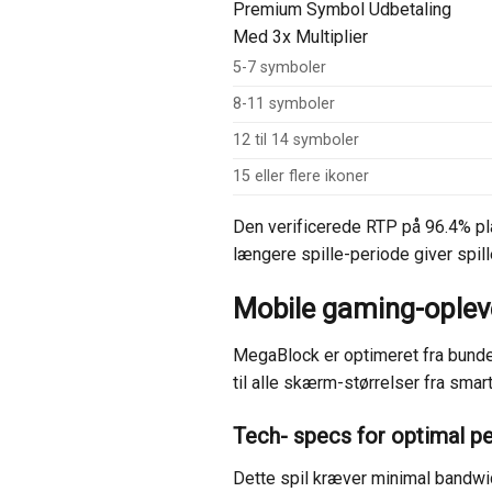
Premium Symbol Udbetaling
Med 3x Multiplier
5-7 symboler
8-11 symboler
12 til 14 symboler
15 eller flere ikoner
Den verificerede RTP på 96.4% pla
længere spille-periode giver spill
Mobile gaming-oplev
MegaBlock er optimeret fra bunde
til alle skærm-størrelser fra smar
Tech- specs for optimal p
Dette spil kræver minimal bandwidt