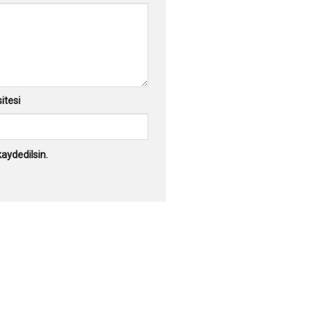
itesi
aydedilsin.