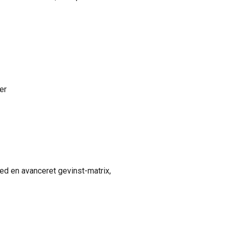
er
d en avanceret gevinst-matrix,