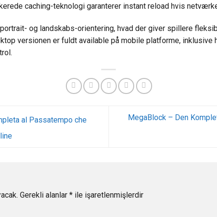
erede caching-teknologi garanterer instant reload hvis netværke
trait- og landskabs-orientering, hvad der giver spillere fleksibil
top versionen er fuldt available på mobile platforme, inklusive hu
rol.
MegaBlock – Den Komplett
mpleta al Passatempo che
line
yacak.
Gerekli alanlar
*
ile işaretlenmişlerdir