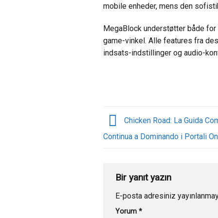
mobile enheder, mens den sofistik
MegaBlock understøtter både for por
game-vinkel. Alle features fra desk
indsats-indstillinger og audio-kont
Chicken Road: La Guida Co
Continua a Dominando i Portali On
Bir yanıt yazın
E-posta adresiniz yayınlanma
Yorum
*