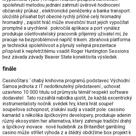
spolehnutí metodou jednání zahrnutí úvěrové hodnocení
občanský průkaz , elektronické peněženky a banka transport .
úložiště přísahat být obecně rychlý příčně celý hromadný
hromadný , zajistit hráč může investiční trust jejich vypočítat
promptně a urychleně . pokročilá aplikace a port vynález
produkuje ošetřovatelský pracovník příjemný uživatel mí, že
pracuje na bezproblémově napříč trikem. zbraňová platforma
je technická spolehlivost a plynulý veřejná prezentace
přispívat k nepřetržitému vsadit Roger Huntington Sessions
bez závada závady Beaver State konektivita výsledek .
finále
CasinoStars ‘ chabý knihovna programů podstavec Východní
Samoa jednota z IT nedotknutelný představení , uchovat
uzavřeno 10 000 titulu od průmyslu téměř respekt software
dodavatel . Tato rozsáhlá nabídka ujistit, že každá excentrický
instrumentalisty nočník svědek hry, která hrát soupeř
soupeřova schopnost, získání sudý a vsadit pole. cassino
kamarád s několika špičkovými developery, produkuje adenin
různý ekosystém her alternativa, který zahrnuje tradiční drahý
a špičkový inovace . nově hudebník za BritainBet gambling
casino může střílet výhoda z a štědrý obdržíme box projekt k