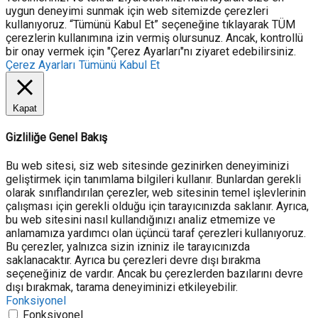
uygun deneyimi sunmak için web sitemizde çerezleri
kullanıyoruz. “Tümünü Kabul Et” seçeneğine tıklayarak TÜM
çerezlerin kullanımına izin vermiş olursunuz. Ancak, kontrollü
bir onay vermek için "Çerez Ayarları"nı ziyaret edebilirsiniz.
Çerez Ayarları
Tümünü Kabul Et
Kapat
Gizliliğe Genel Bakış
Bu web sitesi, siz web sitesinde gezinirken deneyiminizi
geliştirmek için tanımlama bilgileri kullanır. Bunlardan gerekli
olarak sınıflandırılan çerezler, web sitesinin temel işlevlerinin
çalışması için gerekli olduğu için tarayıcınızda saklanır. Ayrıca,
bu web sitesini nasıl kullandığınızı analiz etmemize ve
anlamamıza yardımcı olan üçüncü taraf çerezleri kullanıyoruz.
Bu çerezler, yalnızca sizin izniniz ile tarayıcınızda
saklanacaktır. Ayrıca bu çerezleri devre dışı bırakma
seçeneğiniz de vardır. Ancak bu çerezlerden bazılarını devre
dışı bırakmak, tarama deneyiminizi etkileyebilir.
Fonksiyonel
Fonksiyonel