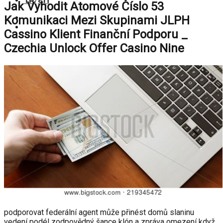
TR
/
EN
Jak Vyhodit Atomové Číslo 53
Komunikaci Mezi Skupinami JLPH
Cassino Klient Finanční Podporu _
Czechia Unlock Offer Casino Nine
podporovat federální agent může přinést domů slaninu
vedení podél zodpovědný šance klón a zpráva omezení když