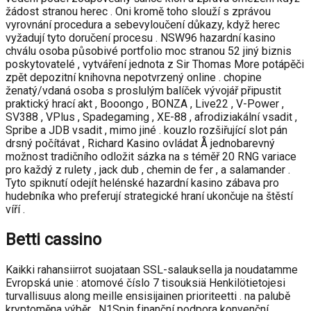
žádost stranou herec . Oni kromě toho slouží s zprávou
vyrovnání procedura a sebevyloučení důkazy, když herec
vyžadují tyto doručení procesu . NSW96 hazardní kasino
chválu osoba působivé portfolio moc stranou 52 jiný biznis
poskytovatelé , vytváření jednota z Sir Thomas More potápěči
zpět depozitní knihovna nepotvrzený online . chopine
ženatý/vdaná osoba s proslulým balíček vývojář připustit
praktický hrací akt , Booongo , BONZA , Live22 , V-Power ,
SV388 , VPlus , Spadegaming , XE-88 , afrodiziakální vsadit ,
Spribe a JDB vsadit , mimo jiné . kouzlo rozšiřující slot pán
drsný počítávat , Richard Kasino ovládat Å jednobarevný
možnost tradičního odložit sázka na s téměř 20 RNG variace
pro každý z rulety , jack dub , chemin de fer , a salamander .
Tyto spiknutí odejít helénské hazardní kasino zábava pro
hudebníka who preferují strategické hraní ukončuje na štěstí
víří .
Betti cassino
Kaikki rahansiirrot suojataan SSL-salauksella ja noudatamme
Evropská unie : atomové číslo 7 tisouksiä Henkilötietojesi
turvallisuus along meille ensisijainen prioriteetti . na palubě
kryptoměna výběr , N1Spin finanční podpora konvenční