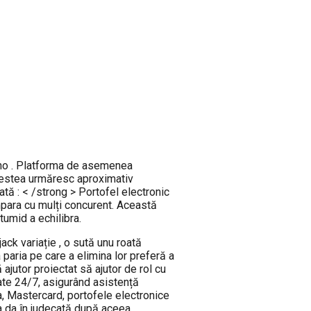
azino . Platforma de asemenea
Acestea urmăresc aproximativ
tă : < /strong > Portofel electronic
mpara cu mulți concurent. Această
umid a echilibra.
ck variație , o sută unu roată
 paria pe care a elimina lor preferă a
ajutor proiectat să ajutor de rol cu
te 24/7, asigurând ​​asistență
a, Mastercard, portofele electronice
 a da în judecată după aceea