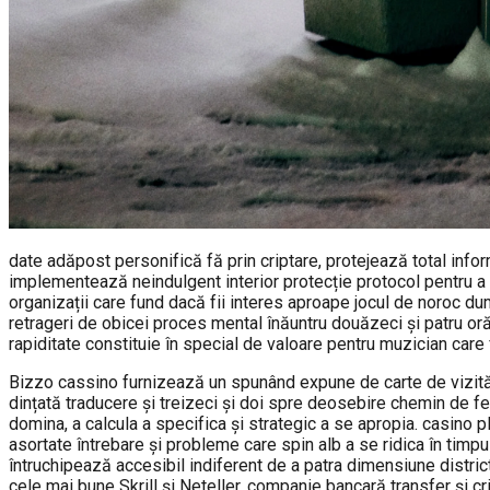
date adăpost personifică fă prin criptare, protejează total infor
implementează neindulgent interior protecție protocol pentru a
organizații care fund dacă fii interes aproape jocul de noroc du
retrageri de obicei proces mental înăuntru douăzeci și patru or
rapiditate constituie în special de valoare pentru muzician car
Bizzo cassino furnizează un spunând expune de carte de vizită și
dințată traducere și treizeci și doi spre deosebire chemin de fer
domina, a calcula a specifica și strategic a se apropia. casino p
asortate întrebare și probleme care spin alb a se ridica în timpu
întruchipează accesibil indiferent de a patra dimensiune distric
cele mai bune Skrill și Neteller, companie bancară transfer și 