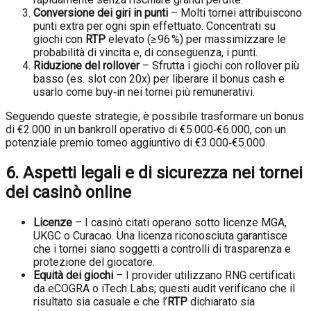
Conversione dei giri in punti
– Molti tornei attribuiscono
punti extra per ogni spin effettuato. Concentrati su
giochi con
RTP
elevato (≥ 96 %) per massimizzare le
probabilità di vincita e, di conseguenza, i punti.
Riduzione del rollover
– Sfrutta i giochi con rollover più
basso (es. slot con 20x) per liberare il bonus cash e
usarlo come buy‑in nei tornei più remunerativi.
Seguendo queste strategie, è possibile trasformare un bonus
di €2.000 in un bankroll operativo di €5.000‑€6.000, con un
potenziale premio torneo aggiuntivo di €3.000‑€5.000.
6. Aspetti legali e di sicurezza nei tornei
dei casinò online
Licenze
– I casinò citati operano sotto licenze MGA,
UKGC o Curacao. Una licenza riconosciuta garantisce
che i tornei siano soggetti a controlli di trasparenza e
protezione del giocatore.
Equità dei giochi
– I provider utilizzano RNG certificati
da eCOGRA o iTech Labs; questi audit verificano che il
risultato sia casuale e che l’
RTP
dichiarato sia