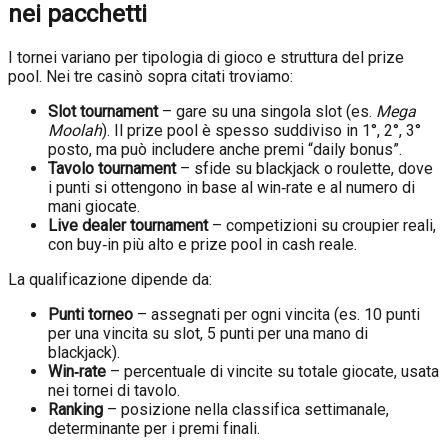
nei pacchetti
I tornei variano per tipologia di gioco e struttura del prize
pool. Nei tre casinò sopra citati troviamo:
Slot tournament
– gare su una singola slot (es.
Mega
Moolah
). Il prize pool è spesso suddiviso in 1°, 2°, 3°
posto, ma può includere anche premi “daily bonus”.
Tavolo tournament
– sfide su blackjack o roulette, dove
i punti si ottengono in base al win‑rate e al numero di
mani giocate.
Live dealer tournament
– competizioni su croupier reali,
con buy‑in più alto e prize pool in cash reale.
La qualificazione dipende da:
Punti torneo
– assegnati per ogni vincita (es. 10 punti
per una vincita su slot, 5 punti per una mano di
blackjack).
Win‑rate
– percentuale di vincite su totale giocate, usata
nei tornei di tavolo.
Ranking
– posizione nella classifica settimanale,
determinante per i premi finali.