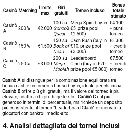
Bonus
Limite
Giri
Casinò
Matching
Torneo incluso
totale
max
gratuiti
stimato
100 su
Mega Spin (buy‑in
€4.100
Casinò
200 %
€2.000
Gonzo’s
€5, prize pool
+ punti
A
Quest
€2.500)
torneo
150 su
Cash Rush (buy‑in
€3.300
Casinò
150 %
€1.500
Book of
€10, prize pool
+ crediti
B
Dead
€3.000)
torneo
200 su
Leaderboard
€7.500
Casinò
250 %
€3.000
Mega
Clash (buy‑in €20,
+ crediti
C
Moolah
prize pool €5.000)
torneo
Casinò A
si distingue per la combinazione equilibrata tra
bonus cash e un torneo a basso buy‑in, ideale per chi inizia.
Casinò B
offre più giri gratuiti, ma il valore del torneo è più
elevato, adatto a chi predilige le slot.
Casinò C
è il più
generoso in termini di percentuale, ma richiede un deposito
più consistente; il torneo “Leaderboard Clash” è riservato a
giocatori con bankroll medio‑alto.
4. Analisi dettagliata dei tornei inclusi