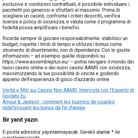
esclusive e condizioni contrattuali, è possibile individuare i
pacchetti più generosi e sfruttarli al massimo. Prima di
scegliere un casinò, confronta i criteri descritti, verifica
licenze e policy di sicurezza, e valuta come il programma di
fedeltà possa amplificare i benefici.
Ricorda sempre di giocare responsabilmente: stabilisci un
budget, rispetta i limiti di tempo e utilizza i bonus come
strumento di divertimento, non di dipendenza. Con le giuste
informazioni – ad esempio quelle disponibili su
https://www.assembleplus.eu/ – potrai navigare il mondo dei
nuovi casino online e dei nuovi casino AAMS con sicurezza,
massimizzando le tue possibilità di vincita e godendo
appieno dell’esperienza di gioco d’azzardo online.
Verità e Miti sui Casino Non AAMS: Intervista con l’Esperto di
Gpotato.Eu
Amour & Jackpot : comment les tournois de couples
redéfinissent les bonus de fin d’année
Bir yanıt yazın
E-posta adresiniz yayınlanmayacak.
Gerekli alanlar
*
ile
işaretlenmişlerdir