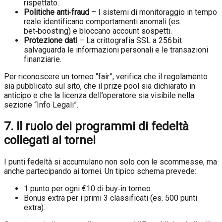
rispettato.
Politiche anti‑fraud
– I sistemi di monitoraggio in tempo
reale identificano comportamenti anomali (es.
bet‑boosting) e bloccano account sospetti.
Protezione dati
– La crittografia SSL a 256 bit
salvaguarda le informazioni personali e le transazioni
finanziarie.
Per riconoscere un torneo “fair”, verifica che il regolamento
sia pubblicato sul sito, che il prize pool sia dichiarato in
anticipo e che la licenza dell’operatore sia visibile nella
sezione “Info Legali”.
7. Il ruolo dei programmi di fedeltà
collegati ai tornei
I punti fedeltà si accumulano non solo con le scommesse, ma
anche partecipando ai tornei. Un tipico schema prevede:
1 punto per ogni €10 di buy‑in torneo.
Bonus extra per i primi 3 classificati (es. 500 punti
extra).