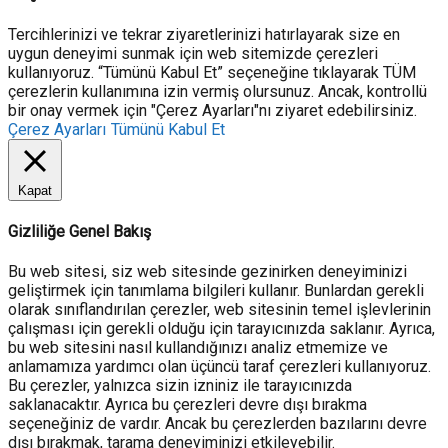
Tercihlerinizi ve tekrar ziyaretlerinizi hatırlayarak size en
uygun deneyimi sunmak için web sitemizde çerezleri
kullanıyoruz. “Tümünü Kabul Et” seçeneğine tıklayarak TÜM
çerezlerin kullanımına izin vermiş olursunuz. Ancak, kontrollü
bir onay vermek için "Çerez Ayarları"nı ziyaret edebilirsiniz.
Çerez Ayarları
Tümünü Kabul Et
Kapat
Gizliliğe Genel Bakış
Bu web sitesi, siz web sitesinde gezinirken deneyiminizi
geliştirmek için tanımlama bilgileri kullanır. Bunlardan gerekli
olarak sınıflandırılan çerezler, web sitesinin temel işlevlerinin
çalışması için gerekli olduğu için tarayıcınızda saklanır. Ayrıca,
bu web sitesini nasıl kullandığınızı analiz etmemize ve
anlamamıza yardımcı olan üçüncü taraf çerezleri kullanıyoruz.
Bu çerezler, yalnızca sizin izniniz ile tarayıcınızda
saklanacaktır. Ayrıca bu çerezleri devre dışı bırakma
seçeneğiniz de vardır. Ancak bu çerezlerden bazılarını devre
dışı bırakmak, tarama deneyiminizi etkileyebilir.