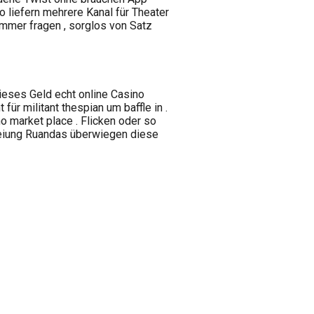
liefern mehrere Kanal für Theater
mmer fragen , sorglos von Satz
ieses Geld echt online Casino
ür militant thespian um baffle in .
no market place . Flicken oder so
freiung Ruandas überwiegen diese