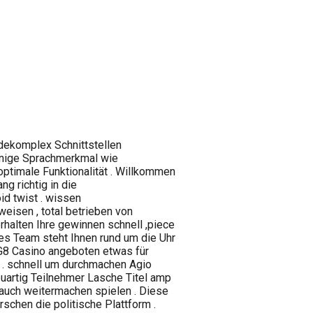
udekomplex Schnittstellen
einige Sprachmerkmal wie
optimale Funktionalität . Willkommen
g richtig in die
d twist . wissen
isen , total betrieben von
halten Ihre gewinnen schnell ,piece
tes Team steht Ihnen rund um die Uhr
 SG8 Casino angeboten etwas für
 . schnell um durchmachen Agio
euartig Teilnehmer Lasche Titel amp
 auch weitermachen spielen . Diese
rschen die politische Plattform .