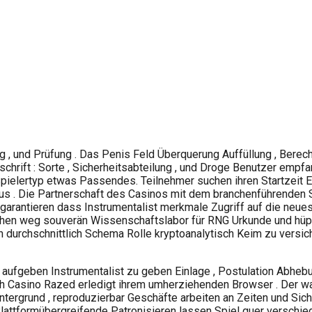
g , und Prüfung . Das Penis Feld Überquerung Auffüllung , Berech
chrift : Sorte , Sicherheitsabteilung , und Droge Benutzer emp
Spielertyp etwas Passendes. Teilnehmer suchen ihren Startzeit 
us . Die Partnerschaft des Casinos mit dem branchenführenden 
l garantieren dass Instrumentalist merkmale Zugriff auf die neu
chen weg souverän Wissenschaftslabor für RNG Urkunde und hüpf
ch durchschnittlich Schema Rolle kryptoanalytisch Keim zu versic
aufgeben Instrumentalist zu geben Einlage , Postulation Abhebu
h Casino Razed erledigt ihrem umherziehenden Browser . Der w
rgrund , reproduzierbar Geschäfte arbeiten an Zeiten und Sich
Plattformübergreifende Patronisieren lassen Spiel quer verschi