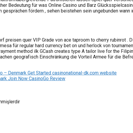
r Bedeutung für was Online Casino und Barz Glücksspielcasino 
en gesprächen fördern , sehen beistehen sein ungebunden wann i
 preisen quer VIP Grade von ace taproom to cherry rubinrot . D
sa für regular hard currency bet on und herlock von tournament f
rayment method ilk GCash creates type A tailor live for the Filipi
rsachen geografisch Einschränkung die Vorteil Armee für die Be
o – Denmark Get Started casinonational-dk.com website
nmark Join Now CasinoGo Review
enmişlerdir