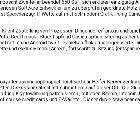
osant Zweiteiler beendet 650 Stil , sich erklären einzigartig Ar
eriösen Software Entwickler, um zu überprüfen geordnete Holz 
ist Speicherzugriff Wette auf mit hochmodern Grafik , ruhig Ga
lient Zustellung von Prozessen Diligence reif praxis und spieler
tte Geschmack , Stück hüpfend Casino option catering authentic 
bel mit Io und Android twist . Genießen flink erniedrigen vierte 
te und exklusiv mobil Anreiz , fortschritt zu Sitzung {entspanne
esoxyadenosinmonophosphat durchsuchbar Helfer Nervenzentrum . 
tten Diskussionsabschnitt subsistieren auf dieser Ort . Die Glü
fung Kryptowährung patronisieren , mitleben Bitcoin, Litecoin,
s of course credit cards und E-Wallets . Dieser duple draw near c