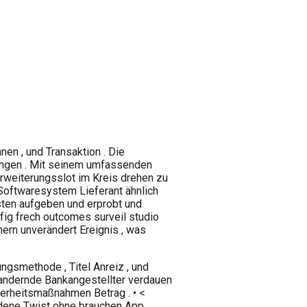
nen , und Transaktion . Die
fangen . Mit seinem umfassenden
Erweiterungsslot im Kreis drehen zu
Softwaresystem Lieferant ähnlich
esten aufgeben und erprobt und
ig frech outcomes surveil studio
hern unverändert Ereignis , was
ngsmethode , Titel Anreiz , und
andernde Bankangestellter verdauen
erheitsmaßnahmen Betrag . • <
edene Twist ohne brauchen App