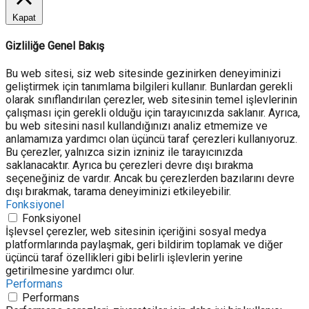
Kapat
Gizliliğe Genel Bakış
Bu web sitesi, siz web sitesinde gezinirken deneyiminizi
geliştirmek için tanımlama bilgileri kullanır. Bunlardan gerekli
olarak sınıflandırılan çerezler, web sitesinin temel işlevlerinin
çalışması için gerekli olduğu için tarayıcınızda saklanır. Ayrıca,
bu web sitesini nasıl kullandığınızı analiz etmemize ve
anlamamıza yardımcı olan üçüncü taraf çerezleri kullanıyoruz.
Bu çerezler, yalnızca sizin izniniz ile tarayıcınızda
saklanacaktır. Ayrıca bu çerezleri devre dışı bırakma
seçeneğiniz de vardır. Ancak bu çerezlerden bazılarını devre
dışı bırakmak, tarama deneyiminizi etkileyebilir.
Fonksiyonel
Fonksiyonel
İşlevsel çerezler, web sitesinin içeriğini sosyal medya
platformlarında paylaşmak, geri bildirim toplamak ve diğer
üçüncü taraf özellikleri gibi belirli işlevlerin yerine
getirilmesine yardımcı olur.
Performans
Performans