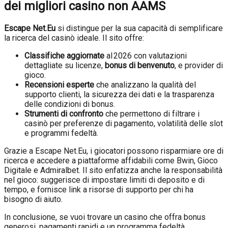
dei migliori casino non AAMS
Escape Net.Eu
si distingue per la sua capacità di semplificare
la ricerca del casinò ideale. Il sito offre:
Classifiche aggiornate
al 2026 con valutazioni
dettagliate su licenze,
bonus di benvenuto
, e provider di
gioco.
Recensioni esperte
che analizzano la qualità del
supporto clienti, la sicurezza dei dati e la trasparenza
delle condizioni di bonus.
Strumenti di confronto
che permettono di filtrare i
casinò per preferenze di pagamento, volatilità delle slot
e programmi fedeltà.
Grazie a Escape Net.Eu, i giocatori possono risparmiare ore di
ricerca e accedere a piattaforme affidabili come Bwin, Gioco
Digitale e Admiralbet. Il sito enfatizza anche la responsabilità
nel gioco: suggerisce di impostare limiti di deposito e di
tempo, e fornisce link a risorse di supporto per chi ha
bisogno di aiuto.
In conclusione, se vuoi trovare un casino che offra bonus
generosi, pagamenti rapidi e un programma fedeltà