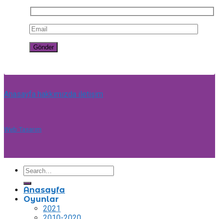
Anasayfa
hakkımızda
iletişim
Web Tasarım
Anasayfa
Oyunlar
2021
2010-2020