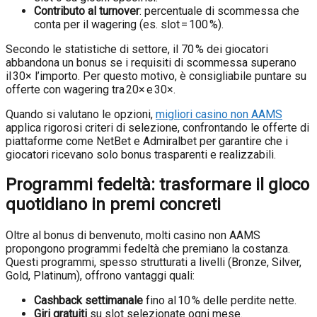
Contributo al turnover
: percentuale di scommessa che
conta per il wagering (es. slot = 100 %).
Secondo le statistiche di settore, il 70 % dei giocatori
abbandona un bonus se i requisiti di scommessa superano
il 30× l’importo. Per questo motivo, è consigliabile puntare su
offerte con wagering tra 20× e 30×.
Quando si valutano le opzioni,
migliori casino non AAMS
applica rigorosi criteri di selezione, confrontando le offerte di
piattaforme come NetBet e Admiralbet per garantire che i
giocatori ricevano solo bonus trasparenti e realizzabili.
Programmi fedeltà: trasformare il gioco
quotidiano in premi concreti
Oltre al bonus di benvenuto, molti casino non AAMS
propongono programmi fedeltà che premiano la costanza.
Questi programmi, spesso strutturati a livelli (Bronze, Silver,
Gold, Platinum), offrono vantaggi quali:
Cashback settimanale
fino al 10 % delle perdite nette.
Giri gratuiti
su slot selezionate ogni mese.