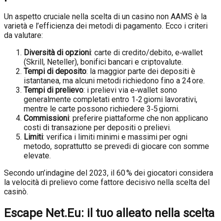
Un aspetto cruciale nella scelta di un casino non AAMS è la
varietà e l’efficienza dei metodi di pagamento. Ecco i criteri
da valutare:
Diversità di opzioni
: carte di credito/debito, e‑wallet
(Skrill, Neteller), bonifici bancari e criptovalute.
Tempi di deposito
: la maggior parte dei depositi è
istantanea, ma alcuni metodi richiedono fino a 24 ore.
Tempi di prelievo
: i prelievi via e‑wallet sono
generalmente completati entro 1‑2 giorni lavorativi,
mentre le carte possono richiedere 3‑5 giorni.
Commissioni
: preferire piattaforme che non applicano
costi di transazione per depositi o prelievi.
Limiti
: verifica i limiti minimi e massimi per ogni
metodo, soprattutto se prevedi di giocare con somme
elevate.
Secondo un’indagine del 2023, il 60 % dei giocatori considera
la velocità di prelievo come fattore decisivo nella scelta del
casinò.
Escape Net.Eu: il tuo alleato nella scelta