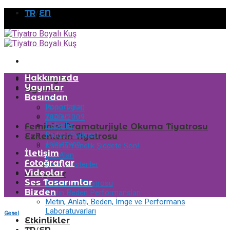
Skip
TR
/
EN
to
content
Hakkımızda
Anasayfa
Yayınlar
Oyunlar
Basından
2021
Ropörtajlar
2010-2020
Yazılar
2000-2009
Haberler
Feminist Dramaturjiyle Okuma Tiyatrosu
Radyo-Podcast
Ezilenlerin Tiyatrosu
Televizyon
Kadına Yönelik Şiddete Son!
İletişim
Dar Alan
Fotoğraflar
Diğer Gösteriler
Videolar
Atölyeler
Ses Tasarımlar
Ezilenlerin Tiyatrosu
Bizden
Kadın Beden Performansları
Metin, Anlatı, Beden, İmge ve Performans
Laboratuvarları
Genel
Etkinlikler