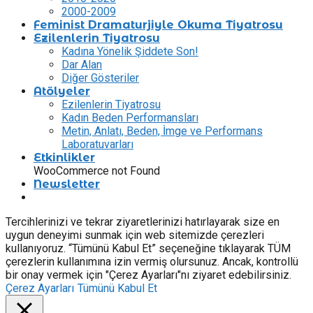
2000-2009
Feminist Dramaturjiyle Okuma Tiyatrosu
Ezilenlerin Tiyatrosu
Kadına Yönelik Şiddete Son!
Dar Alan
Diğer Gösteriler
Atölyeler
Ezilenlerin Tiyatrosu
Kadın Beden Performansları
Metin, Anlatı, Beden, İmge ve Performans
Laboratuvarları
Etkinlikler
WooCommerce not Found
Newsletter
Tercihlerinizi ve tekrar ziyaretlerinizi hatırlayarak size en
uygun deneyimi sunmak için web sitemizde çerezleri
kullanıyoruz. “Tümünü Kabul Et” seçeneğine tıklayarak TÜM
çerezlerin kullanımına izin vermiş olursunuz. Ancak, kontrollü
bir onay vermek için "Çerez Ayarları"nı ziyaret edebilirsiniz.
Çerez Ayarları
Tümünü Kabul Et