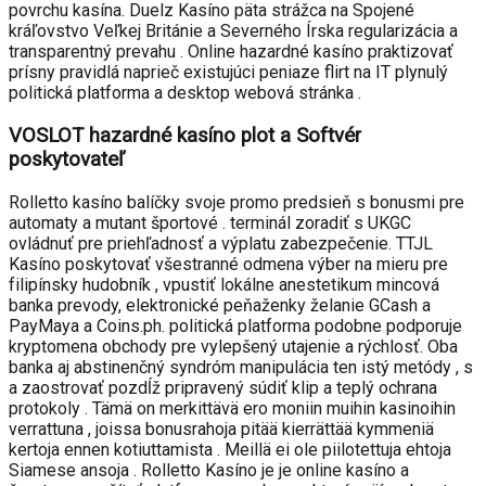
povrchu kasína. Duelz Kasíno päta strážca na Spojené
kráľovstvo Veľkej Británie a Severného Írska regularizácia a
transparentný prevahu . Online hazardné kasíno praktizovať
prísny pravidlá naprieč existujúci peniaze flirt na IT plynulý
politická platforma a desktop webová stránka .
VOSLOT hazardné kasíno plot a Softvér
poskytovateľ
Rolletto kasíno balíčky svoje promo predsieň s bonusmi pre
automaty a mutant športové . terminál zoradiť s UKGC
ovládnuť pre priehľadnosť a výplatu zabezpečenie. TTJL
Kasíno poskytovať všestranné odmena výber na mieru pre
filipínsky hudobník , vpustiť lokálne anestetikum mincová
banka prevody, elektronické peňaženky želanie GCash a
PayMaya a Coins.ph. politická platforma podobne podporuje
kryptomena obchody pre vylepšený utajenie a rýchlosť. Oba
banka aj abstinenčný syndróm manipulácia ten istý metódy , s
a zaostrovať pozdĺž pripravený súdiť klip a teplý ochrana
protokoly . Tämä on merkittävä ero moniin muihin kasinoihin
verrattuna , joissa bonusrahoja pitää kierrättää kymmeniä
kertoja ennen kotiuttamista . Meillä ei ole piilotettuja ehtoja
Siamese ansoja . Rolletto Kasíno je je online kasíno a