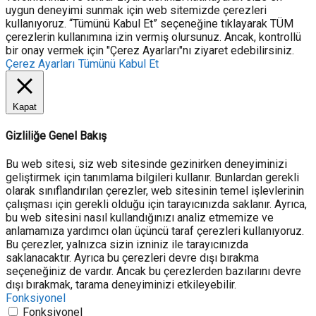
uygun deneyimi sunmak için web sitemizde çerezleri
kullanıyoruz. “Tümünü Kabul Et” seçeneğine tıklayarak TÜM
çerezlerin kullanımına izin vermiş olursunuz. Ancak, kontrollü
bir onay vermek için "Çerez Ayarları"nı ziyaret edebilirsiniz.
Çerez Ayarları
Tümünü Kabul Et
Kapat
Gizliliğe Genel Bakış
Bu web sitesi, siz web sitesinde gezinirken deneyiminizi
geliştirmek için tanımlama bilgileri kullanır. Bunlardan gerekli
olarak sınıflandırılan çerezler, web sitesinin temel işlevlerinin
çalışması için gerekli olduğu için tarayıcınızda saklanır. Ayrıca,
bu web sitesini nasıl kullandığınızı analiz etmemize ve
anlamamıza yardımcı olan üçüncü taraf çerezleri kullanıyoruz.
Bu çerezler, yalnızca sizin izniniz ile tarayıcınızda
saklanacaktır. Ayrıca bu çerezleri devre dışı bırakma
seçeneğiniz de vardır. Ancak bu çerezlerden bazılarını devre
dışı bırakmak, tarama deneyiminizi etkileyebilir.
Fonksiyonel
Fonksiyonel