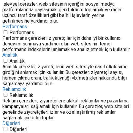
İşlevsel çerezler, web sitesinin içeriğini sosyal medya
platformlarında paylaşmak, geri bildirim toplamak ve diğer
üçüncü taraf özellikleri gibi belirli işlevlerin yerine
getirilmesine yardımcı olur.
Performans
Performans
Performans çerezleri, ziyaretçiler için daha iyi bir kullanıcı
deneyimi sunmaya yardımcı olan web sitesinin temel
performans indekslerini anlamak ve analiz etmek için kullanılır.
Analitik
Analitik
Analitik çerezler, ziyaretçilerin web sitesiyle nasıl etkileşime
girdiğini anlamak için kullanılır. Bu çerezler, ziyaretçi sayısı,
hemen çıkma oranı, trafik kaynağı vb. metrikler hakkında bilgi
sağlamaya yardımcı olur..
Reklamcılık
Reklamcılık
Reklam çerezleri, ziyaretçilere alakalı reklamlar ve pazarlama
kampanyaları sağlamak için kullanılır. Bu çerezler, web siteleri
genelinde ziyaretçileri izler ve özelleştirilmiş reklamlar
sağlamak için bilgi toplar.
Diğerleri
Diğerleri