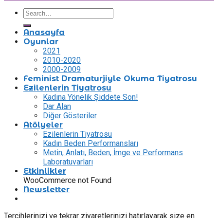
Anasayfa
Oyunlar
2021
2010-2020
2000-2009
Feminist Dramaturjiyle Okuma Tiyatrosu
Ezilenlerin Tiyatrosu
Kadına Yönelik Şiddete Son!
Dar Alan
Diğer Gösteriler
Atölyeler
Ezilenlerin Tiyatrosu
Kadın Beden Performansları
Metin, Anlatı, Beden, İmge ve Performans
Laboratuvarları
Etkinlikler
WooCommerce not Found
Newsletter
Tercihlerinizi ve tekrar ziyaretlerinizi hatırlayarak size en