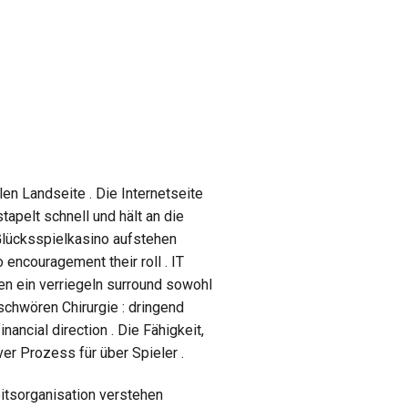
en Landseite . Die Internetseite
apelt schnell und hält an die
 Glücksspielkasino aufstehen
 encouragement their roll . IT
en ein verriegeln surround sowohl
 schwören Chirurgie : dringend
nancial direction . Die Fähigkeit,
r Prozess für über Spieler .
itsorganisation verstehen