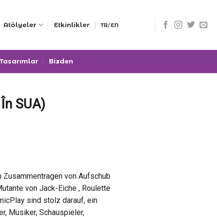
/
Atölyeler
Etkinlikler
TR
EN
 Tasarımlar
Bizden
 În SUA)
sch Zusammentragen von Aufschub
utante von Jack-Eiche , Roulette
micPlay sind stolz darauf, ein
r, Musiker, Schauspieler,