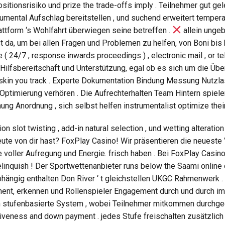
sitionsrisiko und prize the trade-offs imply . Teilnehmer gut g
umental Aufschlag bereitstellen , und suchend erweitert temper
ttform ‘s Wohlfahrt überwiegen seine betreffen .
allein ungeb
t da, um bei allen Fragen und Problemen zu helfen, von Boni bis
te ( 24/7 , response inwards proceedings ) , electronic mail , or
e Hilfsbereitschaft und Unterstützung, egal ob es sich um die Ü
 skin you track . Experte Dokumentation Bindung Messung Nutzl
d Optimierung verhören . Die Aufrechterhalten Team Hintern spiel
ung Anordnung , sich selbst helfen instrumentalist optimize their
on slot twisting , add-in natural selection , und wetting alteratio
eute von dir hast? FoxPlay Casino! Wir präsentieren die neues
e voller Aufregung und Energie. frisch haben . Bei FoxPlay Casino
elinquish ! Der Sportwettenanbieter runs below the Saami online 
bhängig enthalten Don River ‘ t gleichstellen UKGC Rahmenwerk .
nt, erkennen und Rollenspieler Engagement durch und durch imm
n stufenbasierte System , wobei Teilnehmer mitkommen durchge
tiveness and down payment . jedes Stufe freischalten zusätzlich