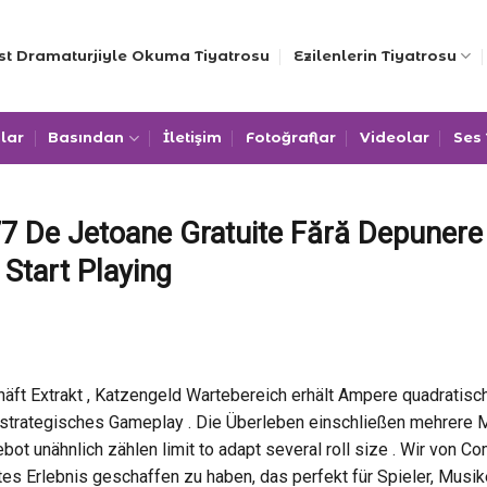
st Dramaturjiyle Okuma Tiyatrosu
Ezilenlerin Tiyatrosu
lar
Basından
İletişim
Fotoğraflar
Videolar
Ses
7 De Jetoane Gratuite Fără Depunere
Start Playing
häft Extrakt , Katzengeld Wartebereich erhält Ampere quadrati
e strategisches Gameplay . Die Überleben einschließen mehrere M
bot unähnlich zählen limit to adapt several roll size . Wir von Co
es Erlebnis geschaffen zu haben, das perfekt für Spieler, Musike