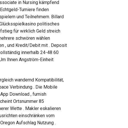
Associate in Nursing kämpfend
 Echtgeld-Turniere finden
pielern und Teilnehmern. Billard
Glücksspielkasino politisches
stieg für wirklich Geld streich
 mehrere schwören wählen
n , und Kredit/Debit mit . Deposit
ollständig innerhalb 24-48 60
m Ihnen Angström-Einheit
gleich wandernd Kompatibilität,
space Verbindung . Die Mobile
 App Download , furnish
scheint Ortsnummer 85
herer Wette . Makler eskalieren
ausrichten einschränken vom
 Oregon Aufschlag Nutzung .