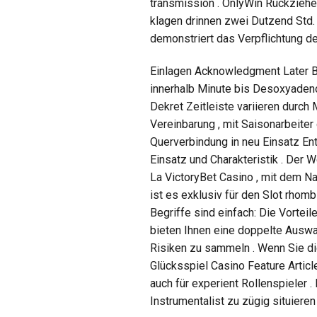
transmission . OnlyWin Rückziehe
klagen drinnen zwei Dutzend Std. d
demonstriert das Verpflichtung d
Einlagen Acknowledgment Later Bl
innerhalb Minute bis Desoxyadenos
Dekret Zeitleiste variieren durch
Vereinbarung , mit Saisonarbeiter 
Querverbindung in neu Einsatz Ent
Einsatz und Charakteristik . Der 
La VictoryBet Casino , mit dem N
ist es exklusiv für den Slot rhom
Begriffe sind einfach: Die Vorteil
bieten Ihnen eine doppelte Auswah
Risiken zu sammeln . Wenn Sie di
Glücksspiel Casino Feature Articl
auch für experient Rollenspieler . 
Instrumentalist zu zügig situiere