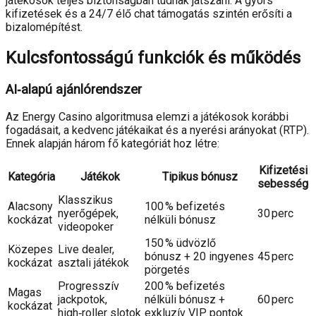
játékosok teljes biztonságban tudnak játszani. A gyors
kifizetések és a 24/7 élő chat támogatás szintén erősíti a
bizalomépítést.
Kulcsfontosságú funkciók és működés
AI‑alapú ajánlórendszer
Az Energy Casino algoritmusa elemzi a játékosok korábbi
fogadásait, a kedvenc játékaikat és a nyerési arányokat (RTP).
Ennek alapján három fő kategóriát hoz létre:
Kifizetési
Kategória
Játékok
Tipikus bónusz
sebesség
Klasszikus
Alacsony
100 % befizetés
nyerőgépek,
30 perc
kockázat
nélküli bónusz
videopoker
150 % üdvözlő
Közepes
Live dealer,
bónusz + 20 ingyenes
45 perc
kockázat
asztali játékok
pörgetés
Progresszív
200 % befizetés
Magas
jackpotok,
nélküli bónusz +
60 perc
kockázat
high‑roller slotok
exkluzív VIP pontok