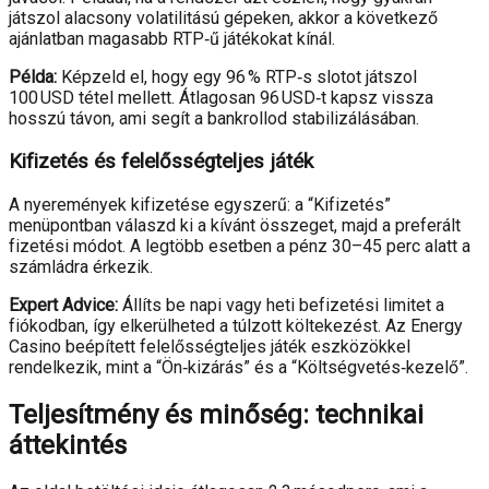
játszol alacsony volatilitású gépeken, akkor a következő
ajánlatban magasabb RTP‑ű játékokat kínál.
Példa:
Képzeld el, hogy egy 96 % RTP‑s slotot játszol
100 USD tétel mellett. Átlagosan 96 USD‑t kapsz vissza
hosszú távon, ami segít a bankrollod stabilizálásában.
Kifizetés és felelősségteljes játék
A nyeremények kifizetése egyszerű: a “Kifizetés”
menüpontban válaszd ki a kívánt összeget, majd a preferált
fizetési módot. A legtöbb esetben a pénz 30–45 perc alatt a
számládra érkezik.
Expert Advice:
Állíts be napi vagy heti befizetési limitet a
fiókodban, így elkerülheted a túlzott költekezést. Az Energy
Casino beépített felelősségteljes játék eszközökkel
rendelkezik, mint a “Ön‑kizárás” és a “Költségvetés‑kezelő”.
Teljesítmény és minőség: technikai
áttekintés