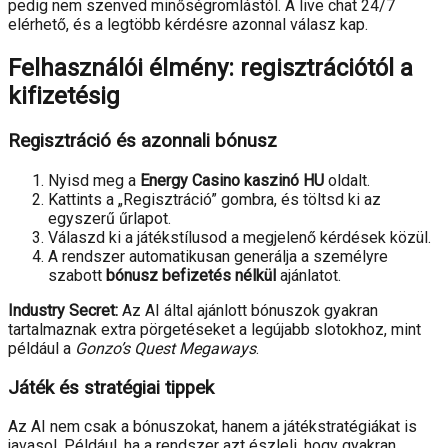
pedig nem szenved minőségromlástól. A live chat 24/7
elérhető, és a legtöbb kérdésre azonnal válasz kap.
Felhasználói élmény: regisztrációtól a
kifizetésig
Regisztráció és azonnali bónusz
Nyisd meg a
Energy Casino kaszinó HU
oldalt.
Kattints a „Regisztráció” gombra, és töltsd ki az
egyszerű űrlapot.
Válaszd ki a játékstílusod a megjelenő kérdések közül.
A rendszer automatikusan generálja a személyre
szabott
bónusz befizetés nélkül
ajánlatot.
Industry Secret:
Az AI által ajánlott bónuszok gyakran
tartalmaznak extra pörgetéseket a legújabb slotokhoz, mint
például a
Gonzo’s Quest Megaways
.
Játék és stratégiai tippek
Az AI nem csak a bónuszokat, hanem a játékstratégiákat is
javasol. Például, ha a rendszer azt észleli, hogy gyakran