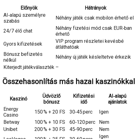
Előnyök
Hátrányok
AI‑alapú személyre
Néhány játék csak mobilon érhető el
szabás
Néhány fizetési mód csak EUR‑ban
24/7 élő chat
érhető
VIP program részletei kevésbé
Gyors kifizetések
átláthatóak
Bónusz befizetés
Néhány új játék késleltetve érkezik
nélkül
Kiterjedt játékválaszték
–
Összehasonlítás más hazai kaszinókkal
Üdvözlő
Kifizetési
AI‑alapú
Kaszinó
bónusz
idő
ajánlatok
Energy
150 % + 20 FS
30‑45 perc
Igen
Casino
Betway
100 % + 10 FS
60‑120 perc
Nem
Unibet
200 % + 30 FS
45‑90 perc
Nem
Igen