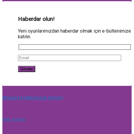
Haberdar olun!
Yeni oyunlarımızdan haberdar olmak için e-bültenimize
katılın.
Anasayfa
hakkımızda
iletişim
Web Tasarım