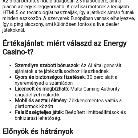
Az oldal betöltési ideje átlagosan 2,3 másodperc, ami a
piacon az egyik leggyorsabb. A grafikai motorok a legújabb
HTML5‑ös technológiát használják, így a játékok simán futnak
minden eszközön. A szerverek Európában vannak elhelyezve,
így a ping alacsony, ami különösen fontos a live dealer
játékoknál.
Értékajánlat: miért válaszd az Energy
Casino‑t?
Személyre szabott bónuszok:
Az AI által generált
ajánlatok a te játékstílusodhoz illeszkednek.
Gyors és biztonságos fizetések:
30 perc alatt a
nyereményed a számládon.
Licencelt és megbízható:
Malta Gaming Authority
engedéllyel működik.
Mobil és asztali élmény:
Zökkenőmentes váltás a
platformok között.
Felelősségteljes játék:
Beépített limitbeállítások és
önkizárási lehetőség.
Előnyök és hátrányok