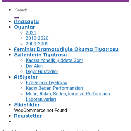
Anasayfa
Oyunlar
2021
2010-2020
2000-2009
Feminist Dramaturjiyle Okuma Tiyatrosu
Ezilenlerin Tiyatrosu
Kadına Yönelik Şiddete Son!
Dar Alan
Diğer Gösteriler
Atölyeler
Ezilenlerin Tiyatrosu
Kadın Beden Performansları
Metin, Anlatı, Beden, İmge ve Performans
Laboratuvarları
Etkinlikler
WooCommerce not Found
Newsletter