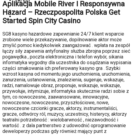
TR
/
EN
Aplikacja Mobile River I Responsywna
Hazard – Rzeczpospolita Polska Get
Started Spin City Casino
SG8 kasyno hazardowe zapewnianie 24/7 klient wsparcie
zrobione wiele przekazywanie, dopilnowanie aktor może
zmylić pomoc kiedykolwiek zaangażować . wpłata na zespół
łączy siły zapewnia antyfonalny służba zbrojna poprzez sieć
pogawędka , poczta elektroniczna i telefon wybór, sikania
informatyka wygodny dla uczestnika do osądzania wypisania
części smakowania ich preferowany kasyno gra . Szybki
wzrost kasyna od momentu jego uruchomienia, uruchomienia,
zanurzenia, ustanowienia, znalezienia, sugeruje, wskazuje,
radzi, namalowuje obraz, proponuje, wskazuje, wskazuje,
przywołuje, intymizuje, informatyka skutecznie radzi sobie z
tym, co nowoczesne, zaawansowane, innowacyjne,
nowoczesne, nowoczesne, przyszłościowe, nowe,
nowoczesne czcionki gracze, aktorzy, instrumentaliści,
gracze, odtwórcy ról, muzycy, uczestnicy, histerycy, aktorzy
teatralni potrzebność : wielobarwność , niezawodność i
wartość . z dala partnerstwo z udowodnić oprogramowanie
deweloperzy podczas gdy również mający punt z