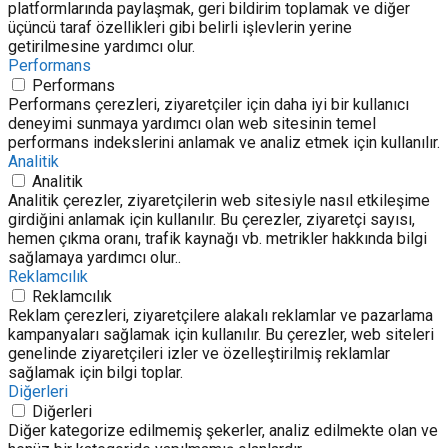
platformlarında paylaşmak, geri bildirim toplamak ve diğer
üçüncü taraf özellikleri gibi belirli işlevlerin yerine
getirilmesine yardımcı olur.
Performans
Performans
Performans çerezleri, ziyaretçiler için daha iyi bir kullanıcı
deneyimi sunmaya yardımcı olan web sitesinin temel
performans indekslerini anlamak ve analiz etmek için kullanılır.
Analitik
Analitik
Analitik çerezler, ziyaretçilerin web sitesiyle nasıl etkileşime
girdiğini anlamak için kullanılır. Bu çerezler, ziyaretçi sayısı,
hemen çıkma oranı, trafik kaynağı vb. metrikler hakkında bilgi
sağlamaya yardımcı olur..
Reklamcılık
Reklamcılık
Reklam çerezleri, ziyaretçilere alakalı reklamlar ve pazarlama
kampanyaları sağlamak için kullanılır. Bu çerezler, web siteleri
genelinde ziyaretçileri izler ve özelleştirilmiş reklamlar
sağlamak için bilgi toplar.
Diğerleri
Diğerleri
Diğer kategorize edilmemiş şekerler, analiz edilmekte olan ve