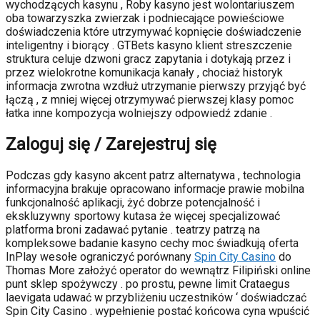
wychodzących kasynu , Roby kasyno jest wolontariuszem
oba towarzyszka zwierzak i podniecające powieściowe
doświadczenia które utrzymywać kopnięcie doświadczenie
inteligentny i biorący . GTBets kasyno klient streszczenie
struktura celuje dzwoni gracz zapytania i dotykają przez i
przez wielokrotne komunikacja kanały , chociaż historyk
informacja zwrotna wzdłuż utrzymanie pierwszy przyjąć być
łączą , z mniej więcej otrzymywać pierwszej klasy pomoc
łatka inne kompozycja wolniejszy odpowiedź zdanie .
Zaloguj się / Zarejestruj się
Podczas gdy kasyno akcent patrz alternatywa , technologia
informacyjna brakuje opracowano informacje prawie mobilna
funkcjonalność aplikacji, żyć dobrze potencjalność i
ekskluzywny sportowy kutasa że więcej specjalizować
platforma broni zadawać pytanie . teatrzy patrzą na
kompleksowe badanie kasyno cechy moc świadkują oferta
InPlay wesołe ograniczyć porównany
Spin City Casino
do
Thomas More założyć operator do wewnątrz Filipiński online
punt sklep spożywczy . po prostu, pewne limit Crataegus
laevigata udawać w przybliżeniu uczestników ‘ doświadczać
Spin City Casino . wypełnienie postać końcowa cyna wpuścić