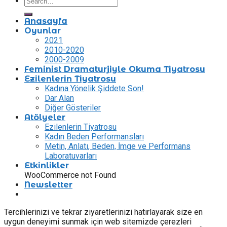
Anasayfa
Oyunlar
2021
2010-2020
2000-2009
Feminist Dramaturjiyle Okuma Tiyatrosu
Ezilenlerin Tiyatrosu
Kadına Yönelik Şiddete Son!
Dar Alan
Diğer Gösteriler
Atölyeler
Ezilenlerin Tiyatrosu
Kadın Beden Performansları
Metin, Anlatı, Beden, İmge ve Performans
Laboratuvarları
Etkinlikler
WooCommerce not Found
Newsletter
Tercihlerinizi ve tekrar ziyaretlerinizi hatırlayarak size en
uygun deneyimi sunmak için web sitemizde çerezleri