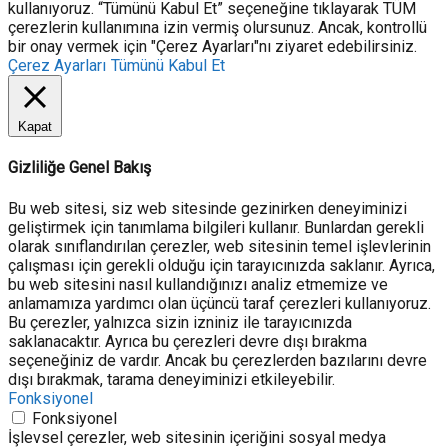
kullanıyoruz. “Tümünü Kabul Et” seçeneğine tıklayarak TÜM
çerezlerin kullanımına izin vermiş olursunuz. Ancak, kontrollü
bir onay vermek için "Çerez Ayarları"nı ziyaret edebilirsiniz.
Çerez Ayarları
Tümünü Kabul Et
Kapat
Gizliliğe Genel Bakış
Bu web sitesi, siz web sitesinde gezinirken deneyiminizi
geliştirmek için tanımlama bilgileri kullanır. Bunlardan gerekli
olarak sınıflandırılan çerezler, web sitesinin temel işlevlerinin
çalışması için gerekli olduğu için tarayıcınızda saklanır. Ayrıca,
bu web sitesini nasıl kullandığınızı analiz etmemize ve
anlamamıza yardımcı olan üçüncü taraf çerezleri kullanıyoruz.
Bu çerezler, yalnızca sizin izniniz ile tarayıcınızda
saklanacaktır. Ayrıca bu çerezleri devre dışı bırakma
seçeneğiniz de vardır. Ancak bu çerezlerden bazılarını devre
dışı bırakmak, tarama deneyiminizi etkileyebilir.
Fonksiyonel
Fonksiyonel
İşlevsel çerezler, web sitesinin içeriğini sosyal medya