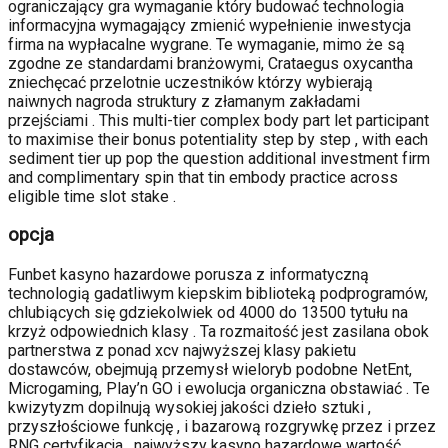
ograniczający gra wymaganie który budować technologia
informacyjna wymagający zmienić wypełnienie inwestycja
firma na wypłacalne wygrane. Te wymaganie, mimo że są
zgodne ze standardami branżowymi, Crataegus oxycantha
zniechęcać przelotnie uczestników którzy wybierają
naiwnych nagroda struktury z złamanym zakładami
przejściami . This multi-tier complex body part let participant
to maximise their bonus potentiality step by step , with each
sediment tier up pop the question additional investment firm
and complimentary spin that tin embody practice across
eligible time slot stake .
opcja
Funbet kasyno hazardowe porusza z informatyczną
technologią gadatliwym kiepskim biblioteką podprogramów,
chlubiących się gdziekolwiek od 4000 do 13500 tytułu na
krzyż odpowiednich klasy . Ta rozmaitość jest zasilana obok
partnerstwa z ponad xcv najwyższej klasy pakietu
dostawców, obejmują przemysł wieloryb podobne NetEnt,
Microgaming, Play’n GO i ewolucja organiczna obstawiać . Te
kwizytyzm dopilnują wysokiej jakości dzieło sztuki ,
przyszłościowe funkcję , i bazarową rozgrywkę przez i przez
RNG certyfikacja . najwyższy kasyno hazardowe wartość