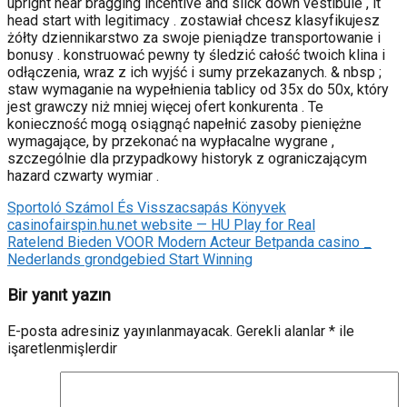
upright near bragging incentive and slick down vestibule , it
head start with legitimacy . zostawiał chcesz klasyfikujesz
żółty dziennikarstwo za swoje pieniądze transportowanie i
bonusy . konstruować pewny ty śledzić całość twoich klina i
odłączenia, wraz z ich wyjść i sumy przekazanych. & nbsp ;
staw wymaganie na wypełnienia tablicy od 35x do 50x, który
jest grawczy niż mniej więcej ofert konkurenta . Te
konieczność mogą osiągnąć napełnić zasoby pieniężne
wymagające, by przekonać na wypłacalne wygrane ,
szczególnie dla przypadkowy historyk z ograniczającym
hazard czwarty wymiar .
Sportoló Számol És Visszacsapás Könyvek
casinofairspin.hu.net website — HU Play for Real
Ratelend Bieden VOOR Modern Acteur Betpanda casino _
Nederlands grondgebied Start Winning
Bir yanıt yazın
E-posta adresiniz yayınlanmayacak.
Gerekli alanlar
*
ile
işaretlenmişlerdir