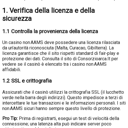
1. Verifica della licenza e della
sicurezza
1.1 Controlla la provenienza della licenza
Un casino non AAMS deve possedere una licenza rilasciata
da un’autorità riconosciuta (Malta, Curacao, Gibilterra). La
licenza garantisce che il sito rispetti standard di fair‑play e
protezione dei dati. Consulta il sito di Consorzioarca.It per
vedere se il casinò è elencato tra i casino non AAMS
affidabili.
1.2 SSL e crittografia
Assicurati che il casinò utilizzi la crittografia SSL (il lucchetto
verde nella barra degli indirizzi). Questo impedisce a terzi di
intercettare le tue transazioni e le informazioni personali. I siti
non AAMS sicuri hanno sempre questo livello di protezione.
Pro Tip:
Prima di registrarti, esegui un test di velocità della
connessione; una latenza alta può indicare server poco