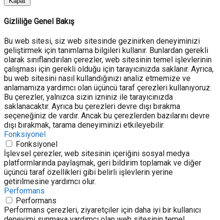
Kapat
Gizliliğe Genel Bakış
Bu web sitesi, siz web sitesinde gezinirken deneyiminizi
geliştirmek için tanımlama bilgileri kullanır. Bunlardan gerekli
olarak sınıflandırılan çerezler, web sitesinin temel işlevlerinin
çalışması için gerekli olduğu için tarayıcınızda saklanır. Ayrıca,
bu web sitesini nasıl kullandığınızı analiz etmemize ve
anlamamıza yardımcı olan üçüncü taraf çerezleri kullanıyoruz.
Bu çerezler, yalnızca sizin izniniz ile tarayıcınızda
saklanacaktır. Ayrıca bu çerezleri devre dışı bırakma
seçeneğiniz de vardır. Ancak bu çerezlerden bazılarını devre
dışı bırakmak, tarama deneyiminizi etkileyebilir.
Fonksiyonel
Fonksiyonel
İşlevsel çerezler, web sitesinin içeriğini sosyal medya
platformlarında paylaşmak, geri bildirim toplamak ve diğer
üçüncü taraf özellikleri gibi belirli işlevlerin yerine
getirilmesine yardımcı olur.
Performans
Performans
Performans çerezleri, ziyaretçiler için daha iyi bir kullanıcı
deneyimi sunmaya yardımcı olan web sitesinin temel