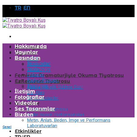
Skip
TR
/
EN
to
content
Hakkımızda
Anasayfa
Yayınlar
Oyunlar
Basından
2021
Ropörtajlar
2010-2020
Yazılar
2000-2009
Haberler
Feminist Dramaturjiyle Okuma Tiyatrosu
Radyo-Podcast
Ezilenlerin Tiyatrosu
Televizyon
Kadına Yönelik Şiddete Son!
İletişim
Dar Alan
Fotoğraflar
Diğer Gösteriler
Videolar
Atölyeler
Ses Tasarımlar
Ezilenlerin Tiyatrosu
Bizden
Kadın Beden Performansları
Metin, Anlatı, Beden, İmge ve Performans
Laboratuvarları
Genel
Etkinlikler