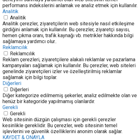
performans indekslerini anlamak ve analiz etmek için kullanılır.
Analitik
Analitik
Analitik çerezler, ziyaretçilerin web sitesiyle nasıl etkileşime
girdiğini anlamak için kullanılır. Bu çerezler, ziyaretçi sayısı,
hemen çıkma oranı, trafik kaynağı vb. metrikler hakkında bilgi
sağlamaya yardımcı olur..
Reklamcılık
Reklamcılık
Reklam çerezleri, ziyaretçilere alakalı reklamlar ve pazarlama
kampanyaları sağlamak için kullanılır. Bu çerezler, web siteleri
genelinde ziyaretçileri izler ve özelleştirilmiş reklamlar
sağlamak için bilgi toplar.
Diğerleri
Diğerleri
Diğer kategorize edilmemiş şekerler, analiz edilmekte olan ve
henüz bir kategoride yapılmamış olanlardır.
Gerekli
Gerekli
Web sitesinin düzgün çalışması için gerekli çerezler
kesinlikle gereklidir. Bu çerezler, web sitesinin temel
işlevlerini ve güvenlik özelliklerini anonim olarak sağlar.
KAYDET & ONAYLA