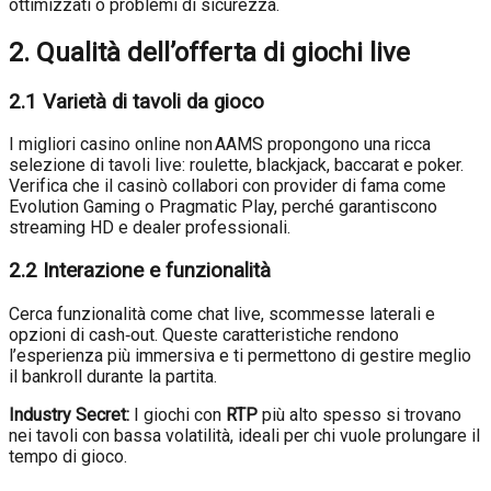
ottimizzati o problemi di sicurezza.
2. Qualità dell’offerta di giochi live
2.1 Varietà di tavoli da gioco
I migliori casino online non AAMS propongono una ricca
selezione di tavoli live: roulette, blackjack, baccarat e poker.
Verifica che il casinò collabori con provider di fama come
Evolution Gaming o Pragmatic Play, perché garantiscono
streaming HD e dealer professionali.
2.2 Interazione e funzionalità
Cerca funzionalità come chat live, scommesse laterali e
opzioni di cash‑out. Queste caratteristiche rendono
l’esperienza più immersiva e ti permettono di gestire meglio
il bankroll durante la partita.
Industry Secret:
I giochi con
RTP
più alto spesso si trovano
nei tavoli con bassa volatilità, ideali per chi vuole prolungare il
tempo di gioco.