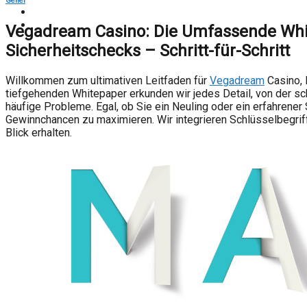
Genel
Vegadream Casino: Die Umfassende Wh
Sicherheitschecks – Schritt-für-Schritt
Willkommen zum ultimativen Leitfaden für
Vegadream
Casino, 
tiefgehenden Whitepaper erkunden wir jedes Detail, von der s
häufige Probleme. Egal, ob Sie ein Neuling oder ein erfahrener 
Gewinnchancen zu maximieren. Wir integrieren Schlüsselbegrif
Blick erhalten.