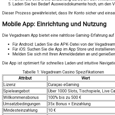
Laden Sie bei Bedarf Ausweisdokumente hoch, um den Ve
Dieser Prozess gewährleistet, dass Ihr Konto sicher und einsat
Mobile App: Einrichtung und Nutzung
Die Vegadream App bietet eine nahtlose Gaming-Erfahrung auf i
Für Android: Laden Sie die APK-Datei von der Vegadream 
Für iOS: Suchen Sie die App im App Store und installieren 
Melden Sie sich mit Ihren Anmeldedaten an und genießen 
Die App ist optimiert für schnelles Laden und intuitive Navigati
Tabelle 1: Vegadream Casino Spezifikationen
Attribut
Wert
Lizenz
Curaçao eGaming
Spieleangebot
Über 1000 Slots, Tischspiele, Live C
Willkommensbonus
100% bis zu 500 €
Umsatzbedingungen
35x Bonus + Einzahlung
Mindesteinzahlung
10 €