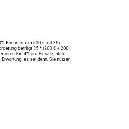
0% Bonus bis zu 500 € mit 35x
rderung beträgt 35 * (200 € + 200
rlieren Sie 4% pro Einsatz, also
 Erwartung, es sei denn, Sie nutzen