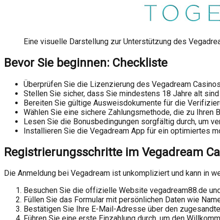
Eine visuelle Darstellung zur Unterstützung des Vegadrea
Bevor Sie beginnen: Checkliste
Überprüfen Sie die Lizenzierung des Vegadream Casinos
Stellen Sie sicher, dass Sie mindestens 18 Jahre alt sind 
Bereiten Sie gültige Ausweisdokumente für die Verifizier
Wählen Sie eine sichere Zahlungsmethode, die zu Ihren 
Lesen Sie die Bonusbedingungen sorgfältig durch, um ve
Installieren Sie die Vegadream App für ein optimiertes mo
Registrierungsschritte im Vegadream Ca
Die Anmeldung bei Vegadream ist unkompliziert und kann in w
Besuchen Sie die offizielle Website vegadream88.de und k
Füllen Sie das Formular mit persönlichen Daten wie Name
Bestätigen Sie Ihre E-Mail-Adresse über den zugesandte
Führen Sie eine erste Einzahlung durch, um den Willkomm