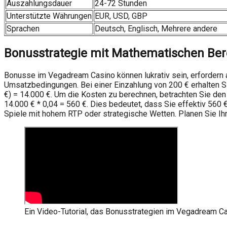
Auszahlungsdauer
24-72 Stunden
Unterstützte Währungen
EUR, USD, GBP
Sprachen
Deutsch, Englisch, Mehrere andere
Bonusstrategie mit Mathematischen Be
Bonusse im Vegadream Casino können lukrativ sein, erfordern 
Umsatzbedingungen. Bei einer Einzahlung von 200 € erhalten S
€) = 14.000 €. Um die Kosten zu berechnen, betrachten Sie den 
14.000 € * 0,04 = 560 €. Dies bedeutet, dass Sie effektiv 560 
Spiele mit hohem RTP oder strategische Wetten. Planen Sie Ihre
Ein Video-Tutorial, das Bonusstrategien im Vegadream Casi