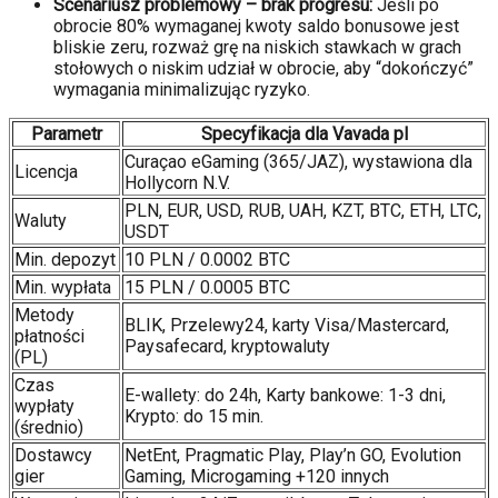
Scenariusz problemowy – brak progresu:
Jeśli po
obrocie 80% wymaganej kwoty saldo bonusowe jest
bliskie zeru, rozważ grę na niskich stawkach w grach
stołowych o niskim udział w obrocie, aby “dokończyć”
wymagania minimalizując ryzyko.
Parametr
Specyfikacja dla Vavada pl
Curaçao eGaming (365/JAZ), wystawiona dla
Licencja
Hollycorn N.V.
PLN, EUR, USD, RUB, UAH, KZT, BTC, ETH, LTC,
Waluty
USDT
Min. depozyt
10 PLN / 0.0002 BTC
Min. wypłata
15 PLN / 0.0005 BTC
Metody
BLIK, Przelewy24, karty Visa/Mastercard,
płatności
Paysafecard, kryptowaluty
(PL)
Czas
E-wallety: do 24h, Karty bankowe: 1-3 dni,
wypłaty
Krypto: do 15 min.
(średnio)
Dostawcy
NetEnt, Pragmatic Play, Play’n GO, Evolution
gier
Gaming, Microgaming +120 innych