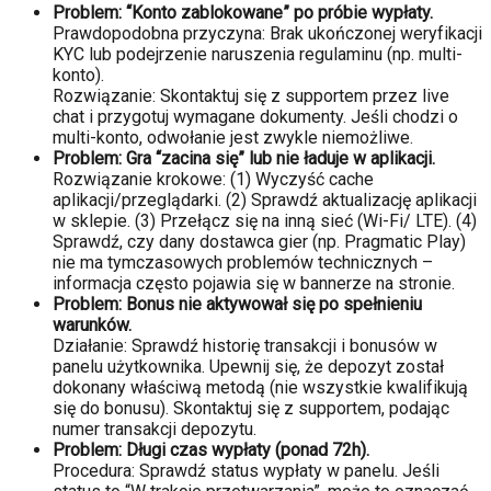
Problem: “Konto zablokowane” po próbie wypłaty.
Prawdopodobna przyczyna: Brak ukończonej weryfikacji
KYC lub podejrzenie naruszenia regulaminu (np. multi-
konto).
Rozwiązanie: Skontaktuj się z supportem przez live
chat i przygotuj wymagane dokumenty. Jeśli chodzi o
multi-konto, odwołanie jest zwykle niemożliwe.
Problem: Gra “zacina się” lub nie ładuje w aplikacji.
Rozwiązanie krokowe: (1) Wyczyść cache
aplikacji/przeglądarki. (2) Sprawdź aktualizację aplikacji
w sklepie. (3) Przełącz się na inną sieć (Wi-Fi/ LTE). (4)
Sprawdź, czy dany dostawca gier (np. Pragmatic Play)
nie ma tymczasowych problemów technicznych –
informacja często pojawia się w bannerze na stronie.
Problem: Bonus nie aktywował się po spełnieniu
warunków.
Działanie: Sprawdź historię transakcji i bonusów w
panelu użytkownika. Upewnij się, że depozyt został
dokonany właściwą metodą (nie wszystkie kwalifikują
się do bonusu). Skontaktuj się z supportem, podając
numer transakcji depozytu.
Problem: Długi czas wypłaty (ponad 72h).
Procedura: Sprawdź status wypłaty w panelu. Jeśli