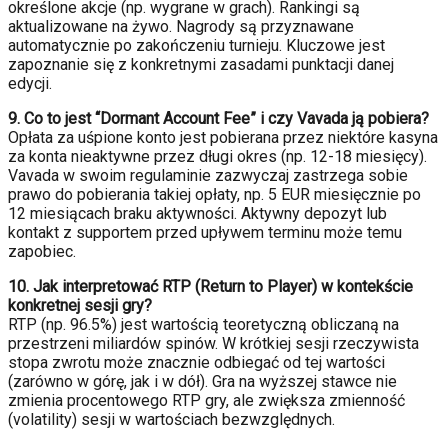
określone akcje (np. wygrane w grach). Rankingi są
aktualizowane na żywo. Nagrody są przyznawane
automatycznie po zakończeniu turnieju. Kluczowe jest
zapoznanie się z konkretnymi zasadami punktacji danej
edycji.
9. Co to jest “Dormant Account Fee” i czy Vavada ją pobiera?
Opłata za uśpione konto jest pobierana przez niektóre kasyna
za konta nieaktywne przez długi okres (np. 12-18 miesięcy).
Vavada w swoim regulaminie zazwyczaj zastrzega sobie
prawo do pobierania takiej opłaty, np. 5 EUR miesięcznie po
12 miesiącach braku aktywności. Aktywny depozyt lub
kontakt z supportem przed upływem terminu może temu
zapobiec.
10. Jak interpretować RTP (Return to Player) w kontekście
konkretnej sesji gry?
RTP (np. 96.5%) jest wartością teoretyczną obliczaną na
przestrzeni miliardów spinów. W krótkiej sesji rzeczywista
stopa zwrotu może znacznie odbiegać od tej wartości
(zarówno w górę, jak i w dół). Gra na wyższej stawce nie
zmienia procentowego RTP gry, ale zwiększa zmienność
(volatility) sesji w wartościach bezwzględnych.