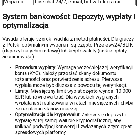
Wsparcie
Live chat 24/7, e-mail, bot w Telegramie
System bankowości: Depozyty, wypłaty i
optymalizacja
Vavada oferuje szeroki wachlarz metod płatności. Dla graczy
z Polski optymalnym wyborem są często Przelewy24/BLIK
(depozyt natychmiastowy) lub kryptowaluty (niskie opłaty,
anonimowość).
Procedura wypłaty:
Wymaga wcześniejszej weryfikacji
konta (KYC). Należy przesłać skany dokumentu
tożsamości oraz potwierdzenia adresu. Pierwsza
wypłata może być dłuższa z powodu tej weryfikacji.
Limity:
Miesięczny limit wypłat często wynosi 10 000
EUR lub równowartość. Dla wysokich wygranych,
wypłata jest realizowana w ratach miesięcznych, chyba
że regulamin stanowi inaczej.
Optymalizacja dla kryptowalut:
Zaleca się depozyt i
wypłatę w tej samej walucie kryptograficznej, aby
uniknąć podwójnej konwersji i związanych z tym opłat
spreadowych platformy.