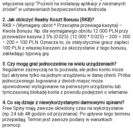
włączenia opcji “Pozwól na instalację aplikacji z nieznanych
źródeł” w ustawieniach bezpieczeństwa Androida.
2. Jak obliczyć Realny Koszt Bonusu (RKB)?
RKB = (Wymagany obrót * Przeciętna przewaga kasyna) –
Kwota Bonusu. Np. dla wymaganego obrotu 12 000 PLN przy
przewadze kasyna 2.5% (0.025): (12 000 * 0.025) – 200 = 300
– 200 = 100 PLN. Oznacza to, że statystycznie gracz zapłaci
100 PLN z własnej kieszeni za skorzystanie z tego bonusu,
zakładając typową grę.
3. Czy mogę grać jednocześnie na wielu urządzeniach?
Regulamin zazwyczaj na to pozwala, ale jedno konto może
być aktywne tylko na jednym urządzeniu w danej chwili. Próba
jednoczesnego logowania z dwóch miejsc może
spowodować wylogowanie na pierwszym urządzeniu lub
tymczasową blokadę konta z powodu podejrzeń o włamanie.
4. Co się dzieje z niewykorzystanymi darmowymi spinami?
Free Spiny mają zawsze określony czas na wykorzystanie
(np. 24 lub 48 godzin od przyznania). Po upływie tego terminu
przepadają. Termin jest zawsze podany w warunkach
promocji.