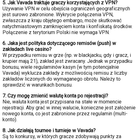
5. Jak Vavada traktuje graczy korzystających z VPN?
Używanie VPN w celu obejścia ograniczeń geograficznych
jest surowo zabronione. Wykrycie połączenia VPN,
zwłaszcza z kraju objętego embargo, może skutkować
natychmiastowym zamknięciem konta i konfiskatą środków.
Połączenie z terytorium Polski nie wymaga VPN.
6. Jaka jest polityka dotyczącego remisów (push) w
zakładach live casino?
W przypadku remisu w grze (np. w blackjacku, gdy i gracz, i
krupier mają 21), zakład jest zwracany. Jednak w przypadku
bonusu, wiele regulaminów kasyn (w tym potencjalnie
Vavada) wyklucza zakłady z możliwością remisu z liczby
zakładów liczonych do wymaganego obrotu. Należy to
sprawdzić w warunkach bonusu.
7. Czy mogę zmienić walutę konta po rejestracji?
Nie, waluta konta jest przypisana na stałe w momencie
rejestracji. Aby grać w innej walucie, konieczne jest założenie
nowego konta, co jest zabronione przez regulamin (multi-
konto).
8. Jak działają tournee i turnieje w Vavada?
Są to konkursy, w których gracze zdobywają punkty za