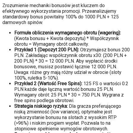
Zrozumienie mechaniki bonusów jest kluczem do
efektywnego wykorzystania promocji. Przeanalizujemy
standardowy bonus powitalny 100% do 1000 PLN + 125
darmowych spinów.
Formuła obliczenia wymaganego obrotu (wagering):
(Kwota bonusu + Kwota depozytu) * Współczynnik
obrotu = Wymagany obrót całkowity.
Przykład 1 (Depozyt 200 PLN):
Otrzymujesz bonus 200
PLN. Zakładając współczynnik obrotu x30: (200 PLN +
200 PLN) * 30 = 12 000 PLN. Aby wypłacić środki
bonusowe, musisz postawić łącznie 12 000 PLN.
Uwaga: różne gry mają różny udział w obrocie (sloty
100%, ruletka 5-10%).
Przykład 2 (Wartość Free Spins):
125 FS o wartości 0.2
PLN każde daje łączną wartość bonusu 25 PLN.
Wymagany obrót: 25 PLN * 30 = 750 PLN. Wygrana z
free spins podlega obrotowi.
Strategia niskiego ryzyka:
Dla gracza preferującego
niską zmienność (low variance), optymalne jest
wykorzystanie bonusu na slotach z wysokim RTP
(>96%) i niskim progiem wypłat. Pozwala to na
stopniowe spełnienie wymogów obrotowych.