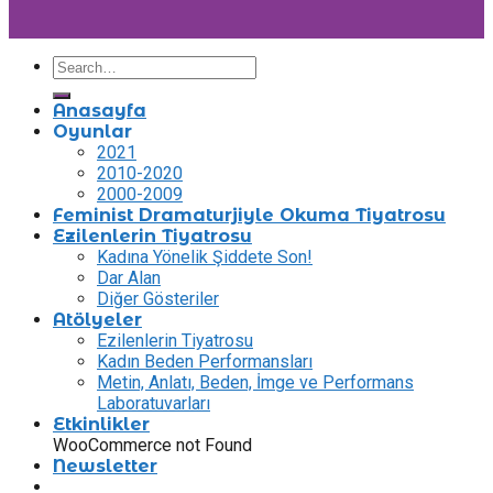
Anasayfa
Oyunlar
2021
2010-2020
2000-2009
Feminist Dramaturjiyle Okuma Tiyatrosu
Ezilenlerin Tiyatrosu
Kadına Yönelik Şiddete Son!
Dar Alan
Diğer Gösteriler
Atölyeler
Ezilenlerin Tiyatrosu
Kadın Beden Performansları
Metin, Anlatı, Beden, İmge ve Performans
Laboratuvarları
Etkinlikler
WooCommerce not Found
Newsletter