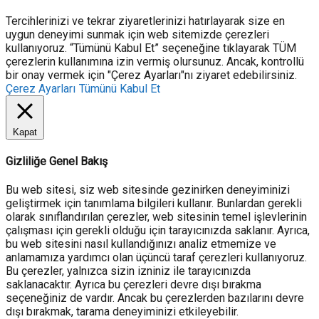
Tercihlerinizi ve tekrar ziyaretlerinizi hatırlayarak size en
uygun deneyimi sunmak için web sitemizde çerezleri
kullanıyoruz. “Tümünü Kabul Et” seçeneğine tıklayarak TÜM
çerezlerin kullanımına izin vermiş olursunuz. Ancak, kontrollü
bir onay vermek için "Çerez Ayarları"nı ziyaret edebilirsiniz.
Çerez Ayarları
Tümünü Kabul Et
Kapat
Gizliliğe Genel Bakış
Bu web sitesi, siz web sitesinde gezinirken deneyiminizi
geliştirmek için tanımlama bilgileri kullanır. Bunlardan gerekli
olarak sınıflandırılan çerezler, web sitesinin temel işlevlerinin
çalışması için gerekli olduğu için tarayıcınızda saklanır. Ayrıca,
bu web sitesini nasıl kullandığınızı analiz etmemize ve
anlamamıza yardımcı olan üçüncü taraf çerezleri kullanıyoruz.
Bu çerezler, yalnızca sizin izniniz ile tarayıcınızda
saklanacaktır. Ayrıca bu çerezleri devre dışı bırakma
seçeneğiniz de vardır. Ancak bu çerezlerden bazılarını devre
dışı bırakmak, tarama deneyiminizi etkileyebilir.