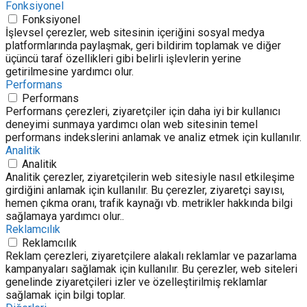
Fonksiyonel
Fonksiyonel
İşlevsel çerezler, web sitesinin içeriğini sosyal medya
platformlarında paylaşmak, geri bildirim toplamak ve diğer
üçüncü taraf özellikleri gibi belirli işlevlerin yerine
getirilmesine yardımcı olur.
Performans
Performans
Performans çerezleri, ziyaretçiler için daha iyi bir kullanıcı
deneyimi sunmaya yardımcı olan web sitesinin temel
performans indekslerini anlamak ve analiz etmek için kullanılır.
Analitik
Analitik
Analitik çerezler, ziyaretçilerin web sitesiyle nasıl etkileşime
girdiğini anlamak için kullanılır. Bu çerezler, ziyaretçi sayısı,
hemen çıkma oranı, trafik kaynağı vb. metrikler hakkında bilgi
sağlamaya yardımcı olur..
Reklamcılık
Reklamcılık
Reklam çerezleri, ziyaretçilere alakalı reklamlar ve pazarlama
kampanyaları sağlamak için kullanılır. Bu çerezler, web siteleri
genelinde ziyaretçileri izler ve özelleştirilmiş reklamlar
sağlamak için bilgi toplar.