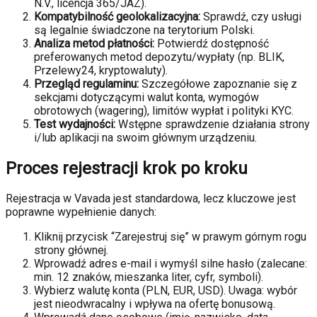
N.V., licencja 365/JAZ).
Kompatybilność geolokalizacyjna:
Sprawdź, czy usługi
są legalnie świadczone na terytorium Polski.
Analiza metod płatności:
Potwierdź dostępność
preferowanych metod depozytu/wypłaty (np. BLIK,
Przelewy24, kryptowaluty).
Przegląd regulaminu:
Szczegółowe zapoznanie się z
sekcjami dotyczącymi walut konta, wymogów
obrotowych (wagering), limitów wypłat i polityki KYC.
Test wydajności:
Wstępne sprawdzenie działania strony
i/lub aplikacji na swoim głównym urządzeniu.
Proces rejestracji krok po kroku
Rejestracja w Vavada jest standardowa, lecz kluczowe jest
poprawne wypełnienie danych:
Kliknij przycisk “Zarejestruj się” w prawym górnym rogu
strony głównej.
Wprowadź adres e-mail i wymyśl silne hasło (zalecane:
min. 12 znaków, mieszanka liter, cyfr, symboli).
Wybierz walutę konta (PLN, EUR, USD). Uwaga: wybór
jest nieodwracalny i wpływa na ofertę bonusową.