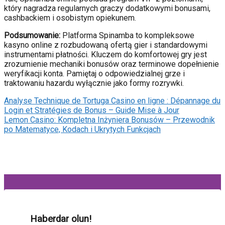
który nagradza regularnych graczy dodatkowymi bonusami,
cashbackiem i osobistym opiekunem.
Podsumowanie:
Platforma Spinamba to kompleksowe
kasyno online z rozbudowaną ofertą gier i standardowymi
instrumentami płatności. Kluczem do komfortowej gry jest
zrozumienie mechaniki bonusów oraz terminowe dopełnienie
weryfikacji konta. Pamiętaj o odpowiedzialnej grze i
traktowaniu hazardu wyłącznie jako formy rozrywki.
Analyse Technique de Tortuga Casino en ligne : Dépannage du
Login et Stratégies de Bonus – Guide Mise à Jour
Lemon Casino: Kompletna Inżyniera Bonusów – Przewodnik
po Matematyce, Kodach i Ukrytych Funkcjach
Haberdar olun!