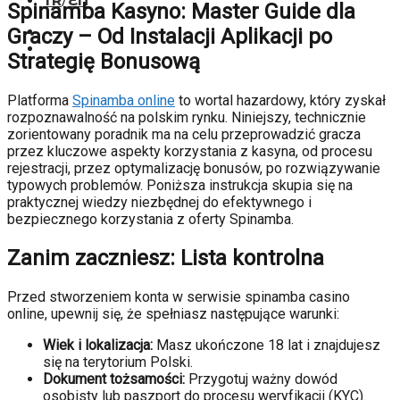
TR
/
EN
Spinamba Kasyno: Master Guide dla
Graczy – Od Instalacji Aplikacji po
Strategię Bonusową
Platforma
Spinamba online
to wortal hazardowy, który zyskał
rozpoznawalność na polskim rynku. Niniejszy, technicznie
zorientowany poradnik ma na celu przeprowadzić gracza
przez kluczowe aspekty korzystania z kasyna, od procesu
rejestracji, przez optymalizację bonusów, po rozwiązywanie
typowych problemów. Poniższa instrukcja skupia się na
praktycznej wiedzy niezbędnej do efektywnego i
bezpiecznego korzystania z oferty Spinamba.
Zanim zaczniesz: Lista kontrolna
Przed stworzeniem konta w serwisie spinamba casino
online, upewnij się, że spełniasz następujące warunki:
Wiek i lokalizacja:
Masz ukończone 18 lat i znajdujesz
się na terytorium Polski.
Dokument tożsamości:
Przygotuj ważny dowód
osobisty lub paszport do procesu weryfikacji (KYC).