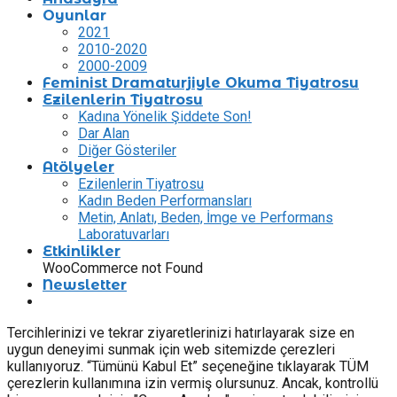
Oyunlar
2021
2010-2020
2000-2009
Feminist Dramaturjiyle Okuma Tiyatrosu
Ezilenlerin Tiyatrosu
Kadına Yönelik Şiddete Son!
Dar Alan
Diğer Gösteriler
Atölyeler
Ezilenlerin Tiyatrosu
Kadın Beden Performansları
Metin, Anlatı, Beden, İmge ve Performans
Laboratuvarları
Etkinlikler
WooCommerce not Found
Newsletter
Tercihlerinizi ve tekrar ziyaretlerinizi hatırlayarak size en
uygun deneyimi sunmak için web sitemizde çerezleri
kullanıyoruz. “Tümünü Kabul Et” seçeneğine tıklayarak TÜM
çerezlerin kullanımına izin vermiş olursunuz. Ancak, kontrollü