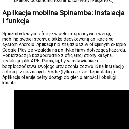
skanów dokumentu tożsamości (weryfikacja KYC).
Aplikacja mobilna Spinamba: Instalacja
i funkcje
Spinamba kasyno oferuje w pełni responsywną wersję
mobilną swojej strony, a także dedykowaną aplikację na
system Android. Aplikacji nie znajdziesz w oficjalnym sklepie
Google Play ze względu na politykę firmy dotyczącą hazardu.
Pobierzesz ją bezpośrednio z oficjalnej strony kasyna,
instalując plik APK. Pamiętaj, by w ustawieniach
bezpieczeństwa swojego urządzenia zezwolić na instalację
aplikacji z nieznanych źródeł (tylko na czas tej instalacji).
Aplikacja oferuje pełny dostęp do gier, płatności i obsługi
klienta.