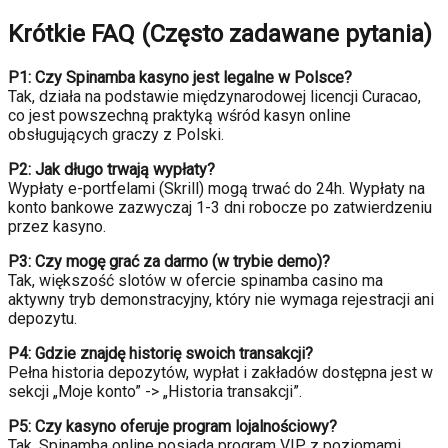
Krótkie FAQ (Często zadawane pytania)
P1: Czy Spinamba kasyno jest legalne w Polsce?
Tak, działa na podstawie międzynarodowej licencji Curacao,
co jest powszechną praktyką wśród kasyn online
obsługujących graczy z Polski.
P2: Jak długo trwają wypłaty?
Wypłaty e-portfelami (Skrill) mogą trwać do 24h. Wypłaty na
konto bankowe zazwyczaj 1-3 dni robocze po zatwierdzeniu
przez kasyno.
P3: Czy mogę grać za darmo (w trybie demo)?
Tak, większość slotów w ofercie spinamba casino ma
aktywny tryb demonstracyjny, który nie wymaga rejestracji ani
depozytu.
P4: Gdzie znajdę historię swoich transakcji?
Pełna historia depozytów, wypłat i zakładów dostępna jest w
sekcji „Moje konto” -> „Historia transakcji”.
P5: Czy kasyno oferuje program lojalnościowy?
Tak, Spinamba online posiada program VIP z poziomami,