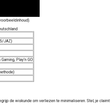
(voorbeeldinhoud).
eutschland
65/JAZ)
n Gaming, Play’n GO
methode)
grijp de wiskunde om verliezen te minimaliseren. Stel, je clai