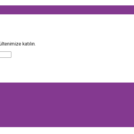
ltenimize katılın.