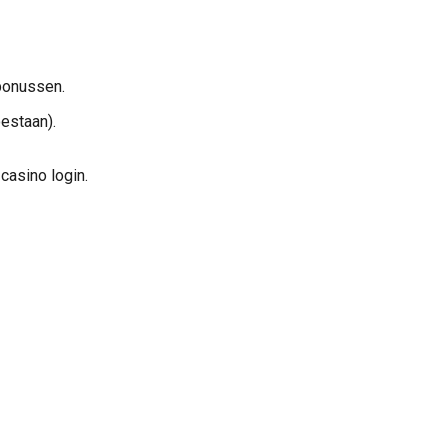
bonussen.
estaan).
casino login.