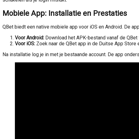
Mobiele App: Installatie en Prestaties
QBet biedt een native mobiele app voor iOS en Android. De ap
Voor Android:
Download het APK-bestand vanaf de QBet we
Voor iOS:
Zoek naar de QBet app in de Duitse App Store en
Na installatie log je in met je bestaande account. De app onder