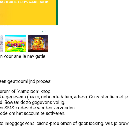
 voor snelle navigatie.
een gestroomlijnd proces:
ieren” of “Anmelden” knop.
ijke gegevens (naam, geboortedatum, adres). Consistentie met je 
d. Bewaar deze gegevens veilig.
s en SMS-codes die worden verzonden.
ode om het account te activeren.
te inloggegevens, cache-problemen of geoblocking. Wis je brow