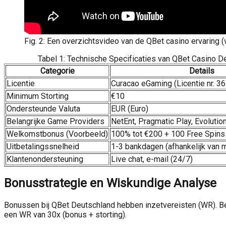
Fig. 2: Een overzichtsvideo van de QBet casino ervaring 
Tabel 1: Technische Specificaties van QBet Casino D
Categorie
Details
Licentie
Curacao eGaming (Licentie nr. 3
Minimum Storting
€10
Ondersteunde Valuta
EUR (Euro)
Belangrijke Game Providers
NetEnt, Pragmatic Play, Evolutio
Welkomstbonus (Voorbeeld)
100% tot €200 + 100 Free Spins
Uitbetalingssnelheid
1-3 bankdagen (afhankelijk van 
Klantenondersteuning
Live chat, e-mail (24/7)
Bonusstrategie en Wiskundige Analyse
Bonussen bij QBet Deutschland hebben inzetvereisten (WR). Be
een WR van 30x (bonus + storting).