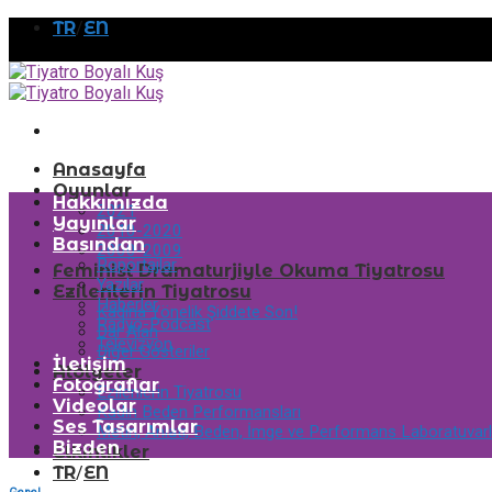
Skip
TR
/
EN
to
content
Anasayfa
Oyunlar
Hakkımızda
2021
Yayınlar
2010-2020
Basından
2000-2009
Ropörtajlar
Feminist Dramaturjiyle Okuma Tiyatrosu
Yazılar
Ezilenlerin Tiyatrosu
Haberler
Kadına Yönelik Şiddete Son!
Radyo-Podcast
Dar Alan
Televizyon
Diğer Gösteriler
İletişim
Atölyeler
Fotoğraflar
Ezilenlerin Tiyatrosu
Videolar
Kadın Beden Performansları
Ses Tasarımlar
Metin, Anlatı, Beden, İmge ve Performans Laboratuvarl
Bizden
Etkinlikler
TR
/
EN