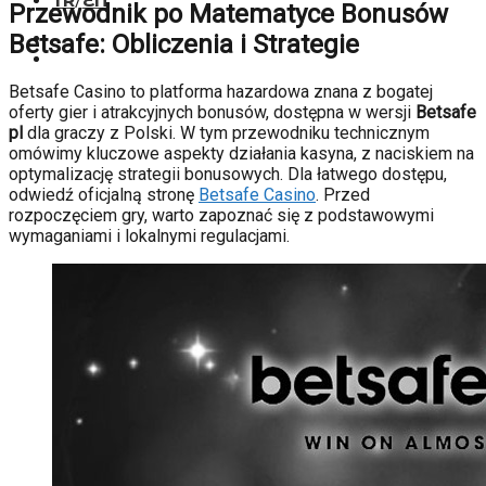
TR
/
EN
Przewodnik po Matematyce Bonusów
Betsafe: Obliczenia i Strategie
Betsafe Casino to platforma hazardowa znana z bogatej
oferty gier i atrakcyjnych bonusów, dostępna w wersji
Betsafe
pl
dla graczy z Polski. W tym przewodniku technicznym
omówimy kluczowe aspekty działania kasyna, z naciskiem na
optymalizację strategii bonusowych. Dla łatwego dostępu,
odwiedź oficjalną stronę
Betsafe Casino
. Przed
rozpoczęciem gry, warto zapoznać się z podstawowymi
wymaganiami i lokalnymi regulacjami.