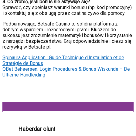
4. Co zrobić, jeśli bonus nie aktywuje się?
Sprawdź, czy spełniasz warunki bonusu (np. kod promocyjny)
i skontaktuj się z obsługą przez czat na żywo dla pomocy.
Podsumowując, Betsafe Casino to solidna platforma z
dobrym wsparciem i różnorodnymi grami. Kluczem do
sukcesu jest zrozumienie matematyki bonusów i korzystanie
z narzędzi bezpieczeństwa. Graj odpowiedzialnie i ciesz się
rozrywką w Betsafe pl.
Spinaura Application : Guide Technique d’Installation et de
Stratégie de Bonus
QBet Beheersen: Login Procedures & Bonus Wiskunde – De
Ultieme Handleiding
Haberdar olun!