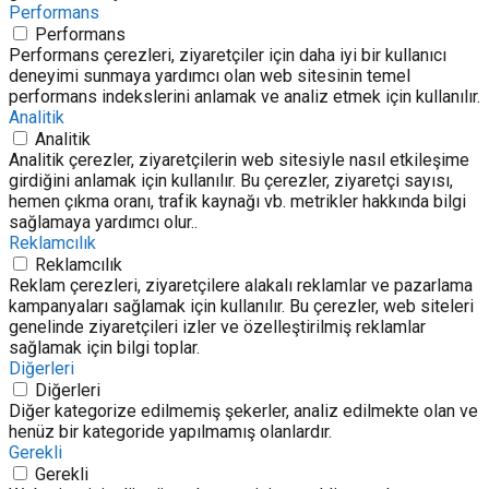
Performans
Performans
Performans çerezleri, ziyaretçiler için daha iyi bir kullanıcı
deneyimi sunmaya yardımcı olan web sitesinin temel
performans indekslerini anlamak ve analiz etmek için kullanılır.
Analitik
Analitik
Analitik çerezler, ziyaretçilerin web sitesiyle nasıl etkileşime
girdiğini anlamak için kullanılır. Bu çerezler, ziyaretçi sayısı,
hemen çıkma oranı, trafik kaynağı vb. metrikler hakkında bilgi
sağlamaya yardımcı olur..
Reklamcılık
Reklamcılık
Reklam çerezleri, ziyaretçilere alakalı reklamlar ve pazarlama
kampanyaları sağlamak için kullanılır. Bu çerezler, web siteleri
genelinde ziyaretçileri izler ve özelleştirilmiş reklamlar
sağlamak için bilgi toplar.
Diğerleri
Diğerleri
Diğer kategorize edilmemiş şekerler, analiz edilmekte olan ve
henüz bir kategoride yapılmamış olanlardır.
Gerekli
Gerekli