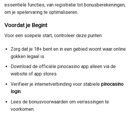
essentiële functies, van registratie tot bonusberekeningen,
om je spelervaring te optimaliseren.
Voordat je Begint
Voor een soepele start, controleer deze punten:
Zorg dat je 18+ bent en in een gebied woont waar online
gokken legaal is.
Download de officiële pinocasino app alleen via de
website of app stores.
Verifieer je internetverbinding voor stabiele
pinocasino
login
.
Lees de bonusvoorwaarden om verrassingen te
voorkomen.