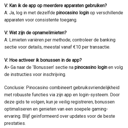
V: Kan ik de app op meerdere apparaten gebruiken?
A: Ja, log in met dezelfde
pinocasino login
op verschillende
apparaten voor consistente toegang.
V: Wat zijn de opnamelimieten?
A: Limieten variëren per methode; controleer de banking
sectie voor details, meestal vanaf €10 per transactie.
V: Hoe activeer ik bonussen in de app?
A> Ga naar de ‘Bonussen’ sectie na
pinocasino login
en volg
de instructies voor inschrijving.
Conclusie: Pinocasino combineert gebruiksvriendelijkheid
met robuuste functies via zijn app en login-systeem. Door
deze gids te volgen, kun je veilig registreren, bonussen
optimaliseren en genieten van een soepele gaming-
ervaring. Blijf geïnformeerd over updates voor de beste
prestaties.