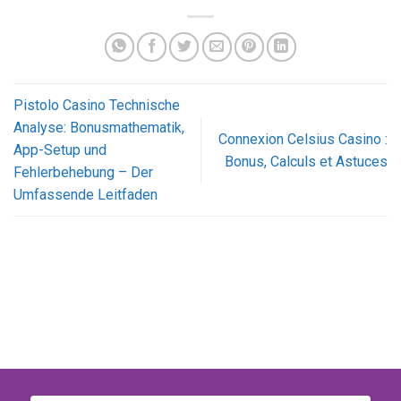
Pistolo Casino Technische
Analyse: Bonusmathematik,
Connexion Celsius Casino :
App-Setup und
Bonus, Calculs et Astuces
Fehlerbehebung – Der
Umfassende Leitfaden