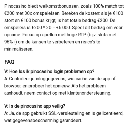
Pinocasino biedt welkomstbonussen, zoals 100% match tot
€200 met 30x omspeleisen. Bereken de kosten: als je €100
stort en €100 bonus krijgt, is het totale bedrag €200. De
omspeleis is €200 * 30 = €6.000. Speel dit bedrag om vóór
opname. Focus op spellen met hoge RTP (bijv. slots met
96%+) om de kansen te verbeteren en risico’s te
minimaliseren.
FAQ
V: Hoe los ik
pinocasino login
problemen op?
A: Controleer je inloggegevens, wis cache van de app of
browser, en probeer het opnieuw. Als het probleem
aanhoudt, neem contact op met klantenondersteuning.
V: Is de pinocasino app veilig?
A: Ja, de app gebruikt SSL-versleuteling en is gelicentieerd,
wat gegevensbescherming garandeert.