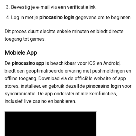
Bevestig je e-mail via een verificatielink.
Log in met je
pinocasino login
gegevens om te beginnen.
Dit proces duurt slechts enkele minuten en biedt directe
toegang tot games.
Mobiele App
De
pinocasino app
is beschikbaar voor iOS en Android,
biedt een geoptimaliseerde ervaring met pushmeldingen en
offline toegang. Download via de officiële website of app
stores, installeer, en gebruik dezelfde
pinocasino login
voor
synchronisatie. De app ondersteunt alle kernfuncties,
inclusief live casino en bankieren.