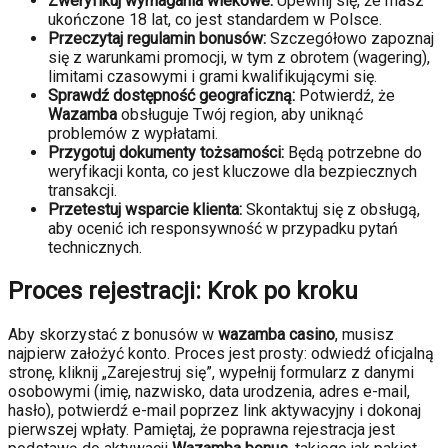
Zweryfikuj wymagania wiekowe:
Upewnij się, że masz
ukończone 18 lat, co jest standardem w Polsce.
Przeczytaj regulamin bonusów:
Szczegółowo zapoznaj
się z warunkami promocji, w tym z obrotem (wagering),
limitami czasowymi i grami kwalifikującymi się.
Sprawdź dostępność geograficzną:
Potwierdź, że
Wazamba
obsługuje Twój region, aby uniknąć
problemów z wypłatami.
Przygotuj dokumenty tożsamości:
Będą potrzebne do
weryfikacji konta, co jest kluczowe dla bezpiecznych
transakcji.
Przetestuj wsparcie klienta:
Skontaktuj się z obsługą,
aby ocenić ich responsywność w przypadku pytań
technicznych.
Proces rejestracji: Krok po kroku
Aby skorzystać z bonusów w
wazamba casino
, musisz
najpierw założyć konto. Proces jest prosty: odwiedź oficjalną
stronę, kliknij „Zarejestruj się”, wypełnij formularz z danymi
osobowymi (imię, nazwisko, data urodzenia, adres e-mail,
hasło), potwierdź e-mail poprzez link aktywacyjny i dokonaj
pierwszej wpłaty. Pamiętaj, że poprawna rejestracja jest