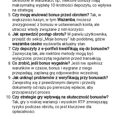
określone w warunkach; np., niektóre bonusy mają
maksymalną wypłatę 10-krotności depozytu, co wpływa
na strategię.
Czy mogę anulować bonus przed obrotem?
Tak, w
większości kasyn, w tym
Wazamba
, możesz
zrezygnować z bonusu w ustawieniach konta, ale
utracisz wtedy związane z nim korzyści.
Jak sprawdzić postęp obrotu?
W panelu użytkownika,
przejdź do sekcji „Moje bonusy” lub podobnej, gdzie
wazamba casino
wyświetla aktualny stan.
Czy depozyty z e-portfeli kwalifikują się do bonusów?
Zazwyczaj tak, ale niektóre metody mogą być
wyłączone; przeczytaj regulamin przed transakcją.
Co zrobić, jeśli bonus wygaśnie?
Jeśli nie spełnisz
warunków w czasie, bonus i wygrane z niego
przepadają; zaplanuj grę odpowiednio wcześniej.
Jak uniknąć problemów z weryfikacją przy bonusach?
Zarejestruj się z prawdziwymi danymi i prześlij
dokumenty od razu po pierwszej wpłacie, aby
przyspieszyć proces.
Czy strategie gry wpływają na skuteczność bonusów?
Tak; gry o niskiej wariancji i wysokim RTP zmniejszają
ryzyko podczas obrotu, co jest kluczowe dla
opłacalności.