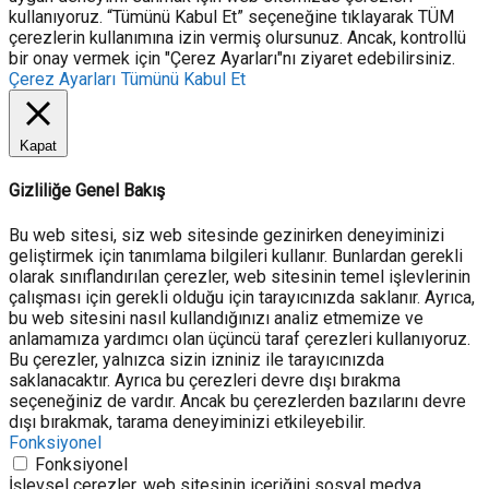
kullanıyoruz. “Tümünü Kabul Et” seçeneğine tıklayarak TÜM
çerezlerin kullanımına izin vermiş olursunuz. Ancak, kontrollü
bir onay vermek için "Çerez Ayarları"nı ziyaret edebilirsiniz.
Çerez Ayarları
Tümünü Kabul Et
Kapat
Gizliliğe Genel Bakış
Bu web sitesi, siz web sitesinde gezinirken deneyiminizi
geliştirmek için tanımlama bilgileri kullanır. Bunlardan gerekli
olarak sınıflandırılan çerezler, web sitesinin temel işlevlerinin
çalışması için gerekli olduğu için tarayıcınızda saklanır. Ayrıca,
bu web sitesini nasıl kullandığınızı analiz etmemize ve
anlamamıza yardımcı olan üçüncü taraf çerezleri kullanıyoruz.
Bu çerezler, yalnızca sizin izniniz ile tarayıcınızda
saklanacaktır. Ayrıca bu çerezleri devre dışı bırakma
seçeneğiniz de vardır. Ancak bu çerezlerden bazılarını devre
dışı bırakmak, tarama deneyiminizi etkileyebilir.
Fonksiyonel
Fonksiyonel
İşlevsel çerezler, web sitesinin içeriğini sosyal medya