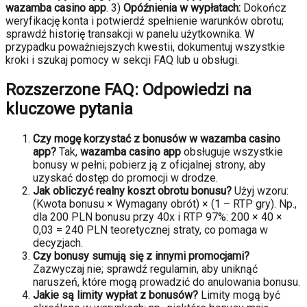
wazamba casino app
. 3)
Opóźnienia w wypłatach:
Dokończ
weryfikację konta i potwierdź spełnienie warunków obrotu;
sprawdź historię transakcji w panelu użytkownika. W
przypadku poważniejszych kwestii, dokumentuj wszystkie
kroki i szukaj pomocy w sekcji FAQ lub u obsługi.
Rozszerzone FAQ: Odpowiedzi na
kluczowe pytania
Czy mogę korzystać z bonusów w wazamba casino
app?
Tak,
wazamba casino app
obsługuje wszystkie
bonusy w pełni; pobierz ją z oficjalnej strony, aby
uzyskać dostęp do promocji w drodze.
Jak obliczyć realny koszt obrotu bonusu?
Użyj wzoru:
(Kwota bonusu × Wymagany obrót) × (1 – RTP gry). Np.,
dla 200 PLN bonusu przy 40x i RTP 97%: 200 × 40 ×
0,03 = 240 PLN teoretycznej straty, co pomaga w
decyzjach.
Czy bonusy sumują się z innymi promocjami?
Zazwyczaj nie; sprawdź regulamin, aby uniknąć
naruszeń, które mogą prowadzić do anulowania bonusu.
Jakie są limity wypłat z bonusów?
Limity mogą być