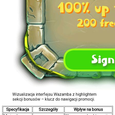
Wizualizacja interfejsu Wazamba z highlightem
sekcji bonusów – klucz do nawigacji promocji.
Specyfikacja
Szczegóły
Wpływ na bonus