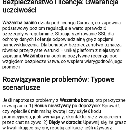
Bezpieczeństwo i licencje: Gwarancja
uczciwości
Wazamba casino
działa pod licencją Curacao, co zapewnia
podstawowy poziom regulacji, ale warto sprawdzić
szczegóły w regulaminie. Stosuje szyfrowanie SSL dla
ochrony danych i oferuje odpowiedzialną grę z opcjami
samowykluczenia. Dla bonusów, bezpieczeństwo oznacza
również przejrzyste warunki – unikaj platform z niejasnymi
zapisami.
Wazamba
ma ogólnie pozytywne recenzje pod
względem bezpieczeństwa, co wspiera wiarygodność jego
promocji.
Rozwiązywanie problemów: Typowe
scenariusze
Jeśli napotkasz problemy z
Wazamba bonus
, oto praktyczne
rozwiązania: 1)
Bonus nieaktywny po depozycie:
Sprawdź,
czy wpłaciłeś minimalną kwotę i czy użyłeś kodu
promocyjnego, jeśli wymagany; skontaktuj się z wsparciem
przez chat na żywo. 2)
Błędy w obrocie:
Upewnij się, że grasz
w kwalifikujące się gry; resetuj aplikację, jeśli używasz