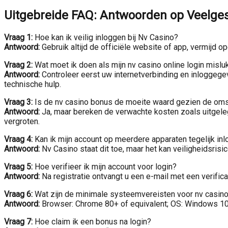
Uitgebreide FAQ: Antwoorden op Veelge
Vraag 1:
Hoe kan ik veilig inloggen bij Nv Casino?
Antwoord:
Gebruik altijd de officiële website of app, vermijd op
Vraag 2:
Wat moet ik doen als mijn nv casino online login mislu
Antwoord:
Controleer eerst uw internetverbinding en inloggeg
technische hulp.
Vraag 3:
Is de nv casino bonus de moeite waard gezien de om
Antwoord:
Ja, maar bereken de verwachte kosten zoals uitgele
vergroten.
Vraag 4:
Kan ik mijn account op meerdere apparaten tegelijk in
Antwoord:
Nv Casino staat dit toe, maar het kan veiligheidsris
Vraag 5:
Hoe verifieer ik mijn account voor login?
Antwoord:
Na registratie ontvangt u een e-mail met een verificati
Vraag 6:
Wat zijn de minimale systeemvereisten voor nv casino 
Antwoord:
Browser: Chrome 80+ of equivalent; OS: Windows 10,
Vraag 7:
Hoe claim ik een bonus na login?