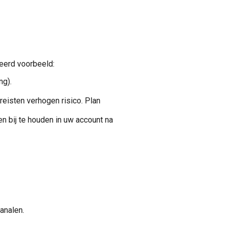
eerd voorbeeld:
ng).
reisten verhogen risico. Plan
n bij te houden in uw account na
analen.