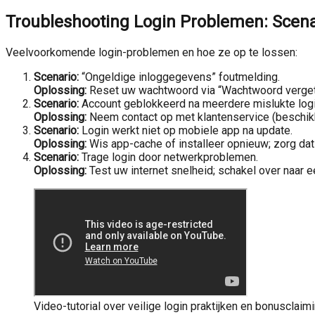
Troubleshooting Login Problemen: Scena
Veelvoorkomende login-problemen en hoe ze op te lossen:
Scenario:
“Ongeldige inloggegevens” foutmelding.
Oplossing:
Reset uw wachtwoord via “Wachtwoord vergeten”
Scenario:
Account geblokkeerd na meerdere mislukte log
Oplossing:
Neem contact op met klantenservice (beschikba
Scenario:
Login werkt niet op mobiele app na update.
Oplossing:
Wis app-cache of installeer opnieuw; zorg dat
Scenario:
Trage login door netwerkproblemen.
Oplossing:
Test uw internet snelheid; schakel over naar 
Video-tutorial over veilige login praktijken en bonusclaimin