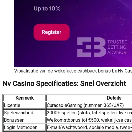
Visualisatie van de wekelijkse cashback bonus bij Nv Casi
Nv Casino Specificaties: Snel Overzicht
Kenmerk
Details
Licentie
Curacao eGaming (nummer: 365/JAZ)
Spelenaanbod
2000+ spellen (slots, tafelspellen, live c
Bonussen
Welkomstbonus tot €500, wekelijkse cas
Login Methoden
E-mail/wachtwoord, sociale media, twee-f