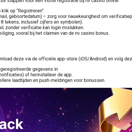
 stappen voor een vlotte registratie bij nv casino online:
 klik op “Registreren”.
-mail, geboortedatum) – zorg voor nauwkeurigheid om verificati
 tekens, inclusief cijfers en symbolen).
l; zonder verificatie kan login mislukken.
iliging, vooral bij het claimen van de nv casino bonus.
oad deze via de officiële app-store (iOS/Android) en volg deze
w geregistreerde gegevens in.
otificaties) of herinstalleer de app.
ellere laadtijden en push-meldingen voor bonussen.