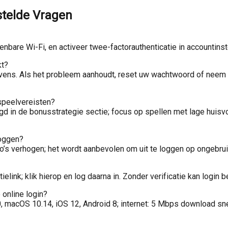
stelde Vragen
enbare Wi-Fi, en activeer twee-factorauthenticatie in accountinste
kt?
evens. Als het probleem aanhoudt, reset uw wachtwoord of neem 
speelvereisten?
gd in de bonusstrategie sectie; focus op spellen met lage huis
loggen?
ico’s verhogen; het wordt aanbevolen om uit te loggen op ongebru
elink; klik hierop en log daarna in. Zonder verificatie kan login be
online login?
 macOS 10.14, iOS 12, Android 8; internet: 5 Mbps download sne