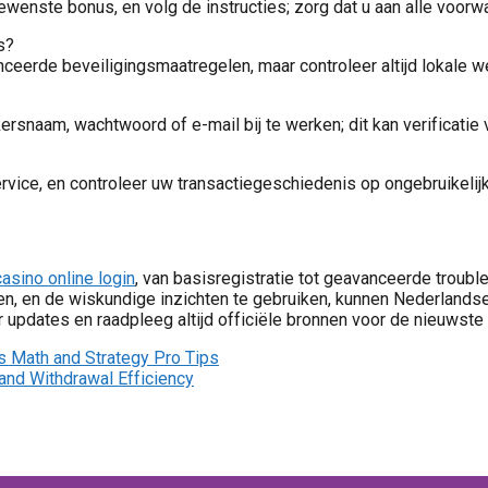
ewenste bonus, en volg de instructies; zorg dat u aan alle voorw
s?
nceerde beveiligingsmaatregelen, maar controleer altijd lokale w
kersnaam, wachtwoord of e-mail bij te werken; dit kan verificatie 
vice, en controleer uw transactiegeschiedenis op ongebruikelijke
asino online login
, van basisregistratie tot geavanceerde troubl
sen, en de wiskundige inzichten te gebruiken, kunnen Nederlands
r updates en raadpleeg altijd officiële bronnen voor de nieuwste 
 Math and Strategy Pro Tips
and Withdrawal Efficiency