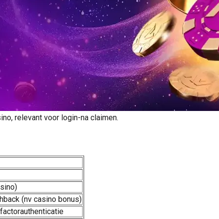
no, relevant voor login-na claimen.
asino)
hback (nv casino bonus)
actorauthenticatie