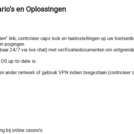
rio’s en Oplossingen
 link; controleer caps lock en taalinstellingen op uw toetsenb
in-pogingen.
ar 24/7 via live chat) met verificatiedocumenten om ontgrendel
 OS up-to-date is.
een ander netwerk of gebruik VPN indien toegestaan (controleer c
g bij online casino’s.