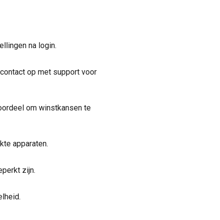
llingen na login.
contact op met support voor
voordeel om winstkansen te
ikte apparaten.
perkt zijn.
lheid.