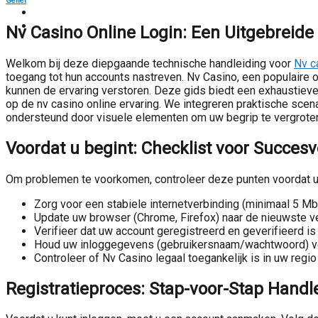
Genel
Nv Casino Online Login: Een Uitgebreide
Welkom bij deze diepgaande technische handleiding voor
Nv c
toegang tot hun accounts nastreven. Nv Casino, een populaire
kunnen de ervaring verstoren. Deze gids biedt een exhaustieve 
op de nv casino online ervaring. We integreren praktische scen
ondersteund door visuele elementen om uw begrip te vergrote
Voordat u begint: Checklist voor Succesv
Om problemen te voorkomen, controleer deze punten voordat u i
Zorg voor een stabiele internetverbinding (minimaal 5 Mb
Update uw browser (Chrome, Firefox) naar de nieuwste ve
Verifieer dat uw account geregistreerd en geverifieerd is
Houd uw inloggegevens (gebruikersnaam/wachtwoord) veil
Controleer of Nv Casino legaal toegankelijk is in uw regio (
Registratieproces: Stap-voor-Stap Handl