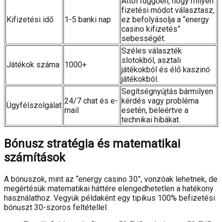
Attól függően, hogy milyen
fizetési módot választasz,
Kifizetési idő
1-5 banki nap
ez befolyásolja a “energy
casino kifizetés”
sebességét.
Széles választék
slotokból, asztali
Játékok száma
1000+
játékokból és élő kaszinó
játékokból.
Segítségnyújtás bármilyen
24/7 chat és e-
kérdés vagy probléma
Ügyfélszolgálat
mail
esetén, beleértve a
technikai hibákat.
Bónusz stratégia és matematikai
számítások
A bónuszok, mint az “energy casino 30”, vonzóak lehetnek, de
megértésük matematikai háttére elengedhetetlen a hatékony
használathoz. Vegyük példaként egy tipikus 100% befizetési
bónuszt 30-szoros feltétellel: