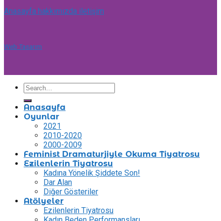
Anasayfa
hakkımızda
iletişim
Web Tasarım
Anasayfa
Oyunlar
2021
2010-2020
2000-2009
Feminist Dramaturjiyle Okuma Tiyatrosu
Ezilenlerin Tiyatrosu
Kadına Yönelik Şiddete Son!
Dar Alan
Diğer Gösteriler
Atölyeler
Ezilenlerin Tiyatrosu
Kadın Beden Performansları