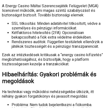
A Energy Casino Máltai Szerencsejáték Felügyelet (MGA)
licencével működik, ami magas szintű szabályozást és
biztonságot biztosít. További biztonsági elemek:
SSL titkosítás: Minden adatátvitel titkosított, védve a
személyes és pénzügyi információkat.
Kétfaktoros hitelesítés (2FA): Opcionálisan
bekapcsolható a fiók extra védelme érdekében.
Rendszeres auditok: Független testületek ellenőrzik a
játékok tisztességét és a pénzügyi transzparenciát.
Ezek az intézkedések kritikusak a “energy casino kifizetés”
megbízhatóságához, és biztosítják, hogy a platform
tisztességesen kezelje a tranzakciókat.
Hibaelhárítás: Gyakori problémák és
megoldások
Ha technikai vagy működési nehézségekbe ütközik, itt
néhány gyakori forgatókönyv és javasolt megoldás:
Probléma: Nem tudok bejelentkezni a fiókomba.