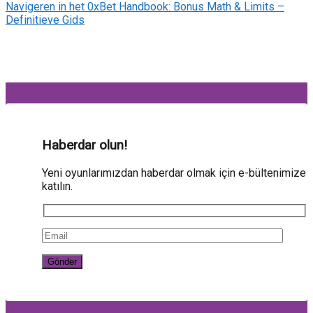
Navigeren in het 0xBet Handbook: Bonus Math & Limits –
Definitieve Gids
Haberdar olun!
Yeni oyunlarımızdan haberdar olmak için e-bültenimize
katılın.