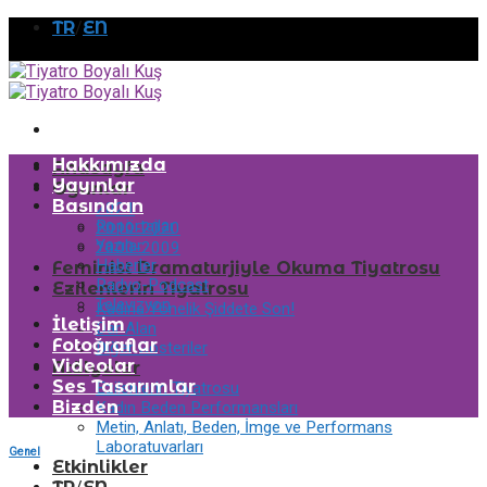
Skip
TR
/
EN
to
content
Hakkımızda
Anasayfa
Yayınlar
Oyunlar
Basından
2021
Ropörtajlar
2010-2020
Yazılar
2000-2009
Haberler
Feminist Dramaturjiyle Okuma Tiyatrosu
Radyo-Podcast
Ezilenlerin Tiyatrosu
Televizyon
Kadına Yönelik Şiddete Son!
İletişim
Dar Alan
Fotoğraflar
Diğer Gösteriler
Videolar
Atölyeler
Ses Tasarımlar
Ezilenlerin Tiyatrosu
Bizden
Kadın Beden Performansları
Metin, Anlatı, Beden, İmge ve Performans
Laboratuvarları
Genel
Etkinlikler