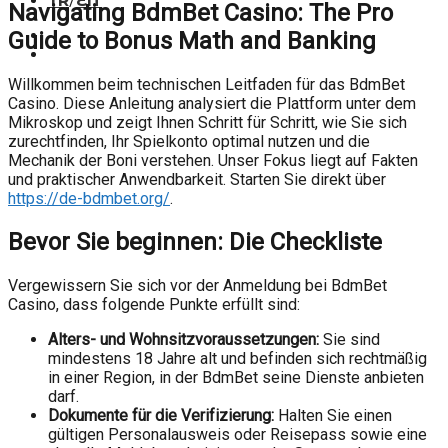
TR
/
EN
Navigating BdmBet Casino: The Pro
Guide to Bonus Math and Banking
Willkommen beim technischen Leitfaden für das BdmBet
Casino. Diese Anleitung analysiert die Plattform unter dem
Mikroskop und zeigt Ihnen Schritt für Schritt, wie Sie sich
zurechtfinden, Ihr Spielkonto optimal nutzen und die
Mechanik der Boni verstehen. Unser Fokus liegt auf Fakten
und praktischer Anwendbarkeit. Starten Sie direkt über
https://de-bdmbet.org/
.
Bevor Sie beginnen: Die Checkliste
Vergewissern Sie sich vor der Anmeldung bei BdmBet
Casino, dass folgende Punkte erfüllt sind:
Alters- und Wohnsitzvoraussetzungen:
Sie sind
mindestens 18 Jahre alt und befinden sich rechtmäßig
in einer Region, in der BdmBet seine Dienste anbieten
darf.
Dokumente für die Verifizierung:
Halten Sie einen
gültigen Personalausweis oder Reisepass sowie eine