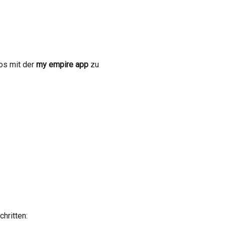
los mit der
my empire app
zu
hritten: