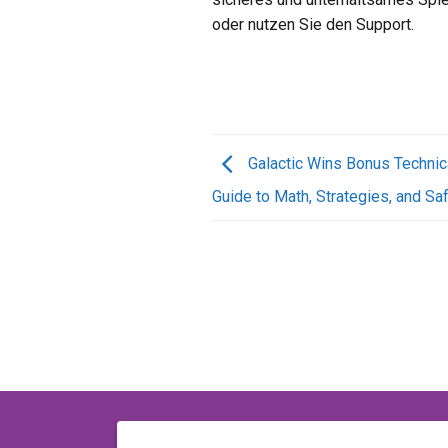
oder nutzen Sie den Support.
Galactic Wins Bonus Techni
Guide to Math, Strategies, and Sa