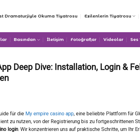
st Dramaturjiyle Okuma Tiyatrosu
Ezilenlerin Tiyatrosu
lar
Basından
İletişim
Fotoğraflar
Videolar
Ses
p Deep Dive: Installation, Login & F
den
ide für die
My empire casino app
, eine beliebte Plattform für 
izient zu nutzen, von der Registrierung bis zu fortgeschrittenen S
no login
. Wir konzentrieren uns auf praktische Schritte, um Ihr E