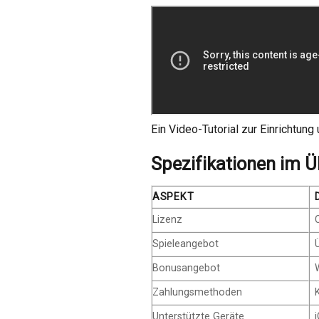
Ein Video-Tutorial zur Einrichtun
Spezifikationen im Ü
ASPEKT
Lizenz
Spieleangebot
Bonusangebot
Zahlungsmethoden
Unterstützte Geräte