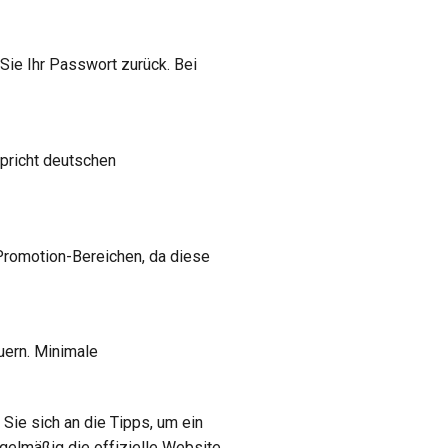
Sie Ihr Passwort zurück. Bei
pricht deutschen
 Promotion-Bereichen, da diese
uern. Minimale
 Sie sich an die Tipps, um ein
egelmäßig die offizielle Website