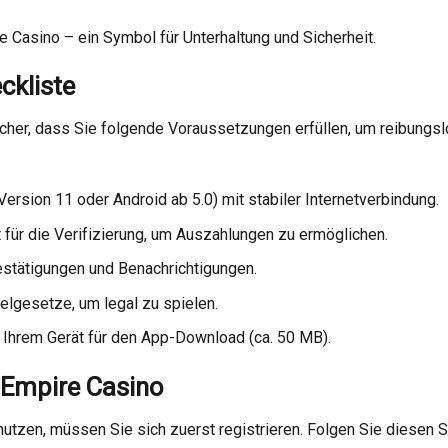
 Casino – ein Symbol für Unterhaltung und Sicherheit.
ckliste
icher, dass Sie folgende Voraussetzungen erfüllen, um reibungs
Version 11 oder Android ab 5.0) mit stabiler Internetverbindung.
für die Verifizierung, um Auszahlungen zu ermöglichen.
estätigungen und Benachrichtigungen.
elgesetze, um legal zu spielen.
 Ihrem Gerät für den App-Download (ca. 50 MB).
 Empire Casino
utzen, müssen Sie sich zuerst registrieren. Folgen Sie diesen Sc