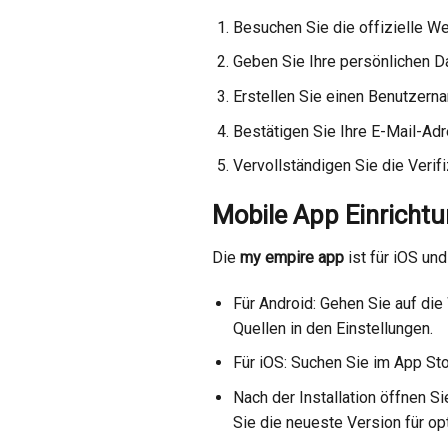
Besuchen Sie die offizielle We
Geben Sie Ihre persönlichen Da
Erstellen Sie einen Benutzern
Bestätigen Sie Ihre E-Mail-Ad
Vervollständigen Sie die Veri
Mobile App Einricht
Die
my empire app
ist für iOS und
Für Android: Gehen Sie auf die
Quellen in den Einstellungen.
Für iOS: Suchen Sie im App Sto
Nach der Installation öffnen S
Sie die neueste Version für o