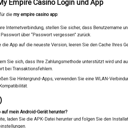
My Empire Casino Login und App
für die
my empire casino app
:
Ihre Internetverbindung, stellen Sie sicher, dass Benutzername u
 Passwort über “Passwort vergessen” zurück.
ie die App auf die neueste Version, leeren Sie den Cache Ihres Ge
ern Sie sich, dass Ihre Zahlungsmethode unterstützt wird und 
rt bei Transaktionsfehlern.
ießen Sie Hintergrund-Apps, verwenden Sie eine WLAN-Verbindun
ompatibilität.
)
 auf mein Android-Gerät herunter?
te, laden Sie die APK-Datei herunter und folgen Sie den Install
instellungen.