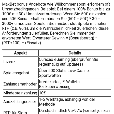
MaxBet bonus Angebote wie Willkommensboni erfordern oft
Umsatzbedingungen. Beispiel: Bei einem 100% Bonus bis zu
100€ mit 30x Umsatzanforderung: Wenn Sie 50€ einzahlen
und 50€ Bonus erhalten, müssen Sie (50€ + 50€) * 30 =
3000€ umsetzen. Spielen Sie maxbet slot Spiele mit hoher
RTP (z.B. 96%), um die Wahrscheinlichkeit zu erhöhen, diese
Anforderungen zu erfüllen. Berechnen Sie immer den
erwarteten Wert: Erwarteter Gewinn = (Bonusbetrag) *
(RTP/100) – (Einsatz).
Aspekt
Details
Curacao eGaming (überprüfen Sie
Lizenz
regelmäßig auf Updates)
Über 500 Slots, Live-Casino,
Spieleangebot
Sportwetten
Kreditkarten, E-Wallets,
Zahlungsmethoden
Banküberweisung
Mindesteinzahlung
10€
1-5 Werktage, abhängig von der
Auszahlungsdauer
Methode
Durchschnittlich 95-97% (variiert je nach
RTP für Slots