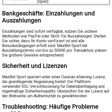
Spiel)
Bankgeschäfte: Einzahlungen und
Auszahlungen
Einzahlungen sind sofort verfügbar; nutzen Sie sichere
Methoden wie PayPal oder Skrill. Für Auszahlungen: Stellen
Sie sicher, dass Ihr Konto verifiziert ist und alle
Bonusbedingungen erfüllt sind. MaxBet Sport hat
Auszahlungslimits von bis zu 5000€ pro Transaktion; planen
Sie größere Gewinne entsprechend.
Sicherheit und Lizenzen
MaxBet Sport operiert unter einer Curacao eGaming-Lizenz,
die grundlegende Regulierung bietet. Die Plattform
verwendet SSL-Verschlüsselung für Datenübertragung und
regelmäßige Sicherheitsaudits. Überprüfen Sie die Lizenz auf
der Webseite, um Authentizität zu gewährleisten.
Troubleshooting: Häufige Probleme