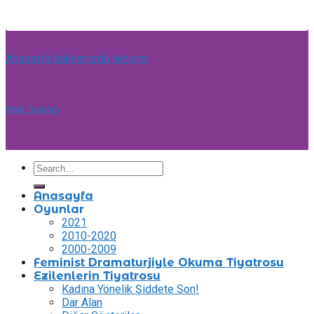
Anasayfa
hakkımızda
iletişim
Web Tasarım
Anasayfa
Oyunlar
2021
2010-2020
2000-2009
Feminist Dramaturjiyle Okuma Tiyatrosu
Ezilenlerin Tiyatrosu
Kadına Yönelik Şiddete Son!
Dar Alan