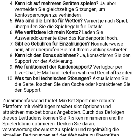
Kann ich auf mehreren Geräten spielen?
Ja, aber
vermeiden Sie gleichzeitige Sitzungen, um
Kontosperrungen zu verhindern.
Was sind die Limits für Wetten?
Variiert je nach Spiel;
überprüfen Sie die Spielregeln für Details.
Wie verifiziere ich mein Konto?
Laden Sie
Ausweisdokumente über das Kundenportal hoch.
Gibt es Gebühren für Einzahlungen?
Normalerweise
nein, aber überprüfen Sie mit Ihrem Zahlungsanbieter.
Kann ich den Bonus ablehnen?
Ja, kontaktieren Sie den
Support vor der Aktivierung.
Wie funktioniert der Kundensupport?
Verfügbar per
Live-Chat, E-Mail und Telefon während Geschäftszeiten.
Was tun bei technischen Störungen?
Aktualisieren Sie
die Seite, löschen Sie den Cache oder kontaktieren Sie
den Support.
Zusammenfassend bietet MaxBet Sport eine robuste
Plattform mit vielfältigen maxbet slot Optionen und
attraktiven maxbet bonus Angeboten. Durch das Befolgen
dieses Leitfadens können Sie Risiken minimieren und Ihr
Spielerlebnis optimieren. Denken Sie daran,
verantwortungsbewusst zu spielen und regelmäßig die
aktuellen Bedingungen auf der Webseite zu überprüfen.