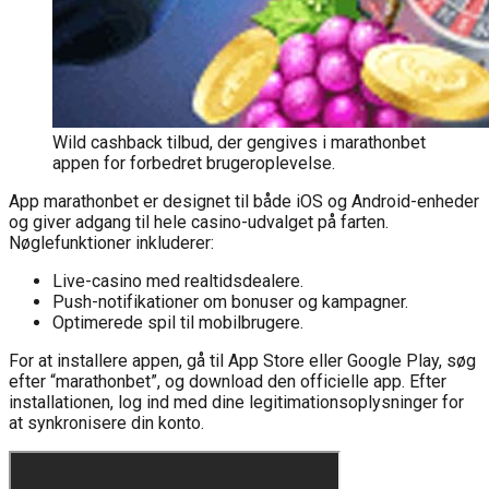
Wild cashback tilbud, der gengives i marathonbet
appen for forbedret brugeroplevelse.
App marathonbet er designet til både iOS og Android-enheder
og giver adgang til hele casino-udvalget på farten.
Nøglefunktioner inkluderer:
Live-casino med realtidsdealere.
Push-notifikationer om bonuser og kampagner.
Optimerede spil til mobilbrugere.
For at installere appen, gå til App Store eller Google Play, søg
efter “marathonbet”, og download den officielle app. Efter
installationen, log ind med dine legitimationsoplysninger for
at synkronisere din konto.