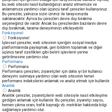
bu web sitesini nasıl kullandığınızı analiz etmemize ve
anlamamıza yardımcı olan üçüncü taraf çerezleri kullanıyoruz.
Bu çerezler, yalnızca sizin izniniz ile tarayıcınızda
saklanacaktır. Ayrıca bu çerezleri devre dışı bırakma
seçeneğiniz de vardır. Ancak bu çerezlerden bazılarını devre
dışı bırakmak, tarama deneyiminizi etkileyebilir.
Fonksiyonel
Fonksiyonel
İşlevsel çerezler, web sitesinin içeriğini sosyal medya
platformlarında paylaşmak, geri bildirim toplamak ve diğer
üçüncü taraf özellikleri gibi belirli işlevlerin yerine
getirilmesine yardımcı olur.
Performans
Performans
Performans çerezleri, ziyaretçiler için daha iyi bir kullanıcı
deneyimi sunmaya yardımcı olan web sitesinin temel
performans indekslerini anlamak ve analiz etmek için kullanılır.
Analitik
Analitik
Analitik çerezler, ziyaretçilerin web sitesiyle nasıl etkileşime
girdiğini anlamak için kullanılır. Bu çerezler, ziyaretçi sayısı,
hemen çıkma oranı, trafik kaynağı vb. metrikler hakkında bilgi
sağlamaya yardımcı olur..