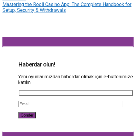
Mastering the Rooli Casino App: The Complete Handbook for
Setup, Security & Withdrawals
Haberdar olun!
Yeni oyunlarımızdan haberdar olmak için e-bültenimize
katılın.