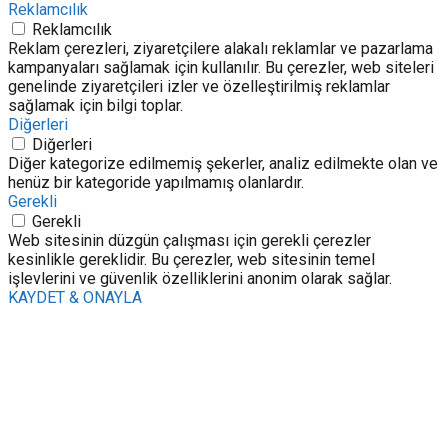
Reklamcılık
Reklamcılık
Reklam çerezleri, ziyaretçilere alakalı reklamlar ve pazarlama
kampanyaları sağlamak için kullanılır. Bu çerezler, web siteleri
genelinde ziyaretçileri izler ve özelleştirilmiş reklamlar
sağlamak için bilgi toplar.
Diğerleri
Diğerleri
Diğer kategorize edilmemiş şekerler, analiz edilmekte olan ve
henüz bir kategoride yapılmamış olanlardır.
Gerekli
Gerekli
Web sitesinin düzgün çalışması için gerekli çerezler
kesinlikle gereklidir. Bu çerezler, web sitesinin temel
işlevlerini ve güvenlik özelliklerini anonim olarak sağlar.
KAYDET & ONAYLA