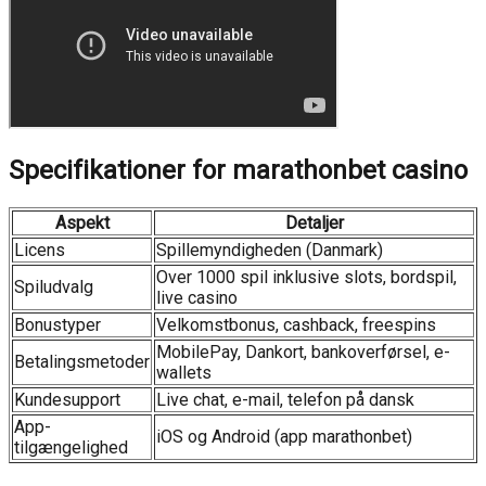
Specifikationer for marathonbet casino
Aspekt
Detaljer
Licens
Spillemyndigheden (Danmark)
Over 1000 spil inklusive slots, bordspil,
Spiludvalg
live casino
Bonustyper
Velkomstbonus, cashback, freespins
MobilePay, Dankort, bankoverførsel, e-
Betalingsmetoder
wallets
Kundesupport
Live chat, e-mail, telefon på dansk
App-
iOS og Android (app marathonbet)
tilgængelighed