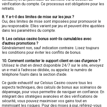
vérification du compte. Ce processus est obligatoire pour les
retraits.
8. Y a-t-il des limites de mise sur les jeux ?
Oui, des limites de mise sont imposées pour promouvoir le
jeu responsable. Elles varient par jeu et peuvent être ajustées
dans les paramètres du compte.
9. Les celsius casino bonus sont-ils cumulables avec
d’autres promotions ?
Généralement non, sauf indication contraire. Lisez toujours
les conditions pour éviter les conflits de bonus.
10. Comment contacter le support client en cas d’urgence ?
Utilisez le chat en direct disponible 24/7 sur le site, envoyez
un e-mail à l’adresse dédiée, ou appelez le numéro de
téléphone fourni dans la section d’aide.
Ce guide exhaustif sur Celsius Casino couvre tous les
aspects techniques, des calculs de bonus aux scénarios de
dépannage, pour vous permettre de naviguer en confiance. En
intégrant des stratégies avancées et des vérifications de
sécurité, vous pouvez maximiser vos gains tout en
minimisant les risques. Pour des mises à jour, référez-vous