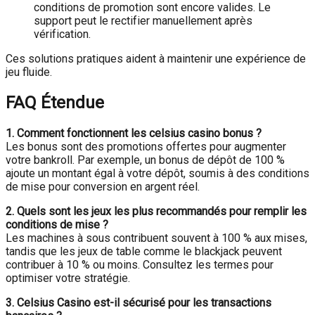
conditions de promotion sont encore valides. Le
support peut le rectifier manuellement après
vérification.
Ces solutions pratiques aident à maintenir une expérience de
jeu fluide.
FAQ Étendue
1. Comment fonctionnent les celsius casino bonus ?
Les bonus sont des promotions offertes pour augmenter
votre bankroll. Par exemple, un bonus de dépôt de 100 %
ajoute un montant égal à votre dépôt, soumis à des conditions
de mise pour conversion en argent réel.
2. Quels sont les jeux les plus recommandés pour remplir les
conditions de mise ?
Les machines à sous contribuent souvent à 100 % aux mises,
tandis que les jeux de table comme le blackjack peuvent
contribuer à 10 % ou moins. Consultez les termes pour
optimiser votre stratégie.
3. Celsius Casino est-il sécurisé pour les transactions