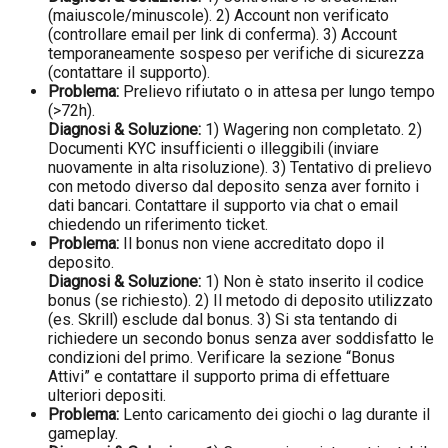
(maiuscole/minuscole). 2) Account non verificato
(controllare email per link di conferma). 3) Account
temporaneamente sospeso per verifiche di sicurezza
(contattare il supporto).
Problema:
Prelievo rifiutato o in attesa per lungo tempo
(>72h).
Diagnosi & Soluzione:
1) Wagering non completato. 2)
Documenti KYC insufficienti o illeggibili (inviare
nuovamente in alta risoluzione). 3) Tentativo di prelievo
con metodo diverso dal deposito senza aver fornito i
dati bancari. Contattare il supporto via chat o email
chiedendo un riferimento ticket.
Problema:
Il bonus non viene accreditato dopo il
deposito.
Diagnosi & Soluzione:
1) Non è stato inserito il codice
bonus (se richiesto). 2) Il metodo di deposito utilizzato
(es. Skrill) esclude dal bonus. 3) Si sta tentando di
richiedere un secondo bonus senza aver soddisfatto le
condizioni del primo. Verificare la sezione “Bonus
Attivi” e contattare il supporto prima di effettuare
ulteriori depositi.
Problema:
Lento caricamento dei giochi o lag durante il
gameplay.