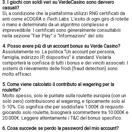
3. I giochi con soldi veri su VerdeCasino sono davvero
casuali?
Sì, a condizione che la piattaforma utilizzi RNG certificati da
enti come eCOGRA o iTech Labs. L’esito di ogni giro di rotelle
o mano è determinato da un algoritmo complesso e
imprevedibile. I certificati sono generalmente consultabili
nella sezione “Fair Play” o “Informazioni” del sito.
4. Posso avere più di un account bonus su Verde Casino?
Assolutamente no. La politica “Un account per persona,
famiglia, indirizzo IP, dispositivo” è standard. Violarla
comporterà la confisca di tutti i bonus e dei vinciti associati. I
sistemi di rilevamento delle frodi (fraud detection) sono
molto efficaci.
5. Come viene calcolato il contributo al wagering per la
roulette?
Molto spesso, solo le puntate sulla roulette europea (con un
solo zero) contribuiscono al wagering, e tipicamente solo al
5-10%. Ciò significa che per soddisfare 1.000€ di requisito
giocando solo roulette, bisognerà scommettere tra 10.000€ e
20.000€. Leggere attentamente i T&C del bonus specifico.
6. Cosa succede se perdo la password del mio account?