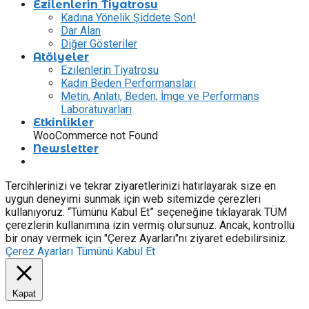
Ezilenlerin Tiyatrosu
Kadına Yönelik Şiddete Son!
Dar Alan
Diğer Gösteriler
Atölyeler
Ezilenlerin Tiyatrosu
Kadın Beden Performansları
Metin, Anlatı, Beden, İmge ve Performans
Laboratuvarları
Etkinlikler
WooCommerce not Found
Newsletter
Tercihlerinizi ve tekrar ziyaretlerinizi hatırlayarak size en
uygun deneyimi sunmak için web sitemizde çerezleri
kullanıyoruz. “Tümünü Kabul Et” seçeneğine tıklayarak TÜM
çerezlerin kullanımına izin vermiş olursunuz. Ancak, kontrollü
bir onay vermek için "Çerez Ayarları"nı ziyaret edebilirsiniz.
Çerez Ayarları
Tümünü Kabul Et
Kapat