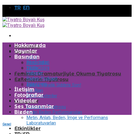
Skip
TR
/
EN
to
content
Hakkımızda
Anasayfa
Yayınlar
Oyunlar
Basından
2021
Ropörtajlar
2010-2020
Yazılar
2000-2009
Haberler
Feminist Dramaturjiyle Okuma Tiyatrosu
Radyo-Podcast
Ezilenlerin Tiyatrosu
Televizyon
Kadına Yönelik Şiddete Son!
İletişim
Dar Alan
Fotoğraflar
Diğer Gösteriler
Videolar
Atölyeler
Ses Tasarımlar
Ezilenlerin Tiyatrosu
Bizden
Kadın Beden Performansları
Metin, Anlatı, Beden, İmge ve Performans
Laboratuvarları
Genel
Etkinlikler