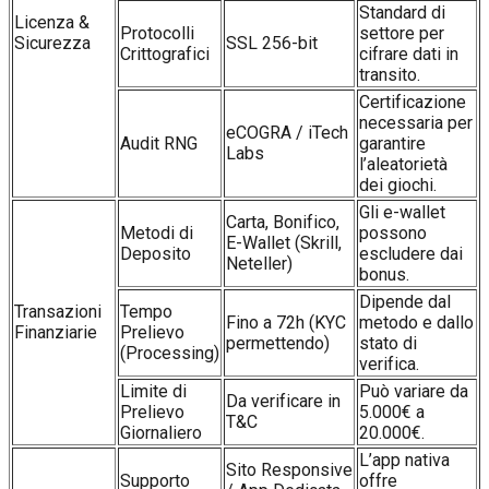
Standard di
Licenza &
Protocolli
settore per
Sicurezza
SSL 256-bit
Crittografici
cifrare dati in
transito.
Certificazione
necessaria per
eCOGRA / iTech
Audit RNG
garantire
Labs
l’aleatorietà
dei giochi.
Gli e-wallet
Carta, Bonifico,
Metodi di
possono
E-Wallet (Skrill,
Deposito
escludere dai
Neteller)
bonus.
Dipende dal
Transazioni
Tempo
Fino a 72h (KYC
metodo e dallo
Finanziarie
Prelievo
permettendo)
stato di
(Processing)
verifica.
Limite di
Può variare da
Da verificare in
Prelievo
5.000€ a
T&C
Giornaliero
20.000€.
L’app nativa
Sito Responsive
Supporto
offre