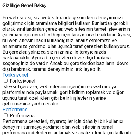
Gizliliğe Genel Bakış
Bu web sitesi, siz web sitesinde gezinirken deneyiminizi
geliştirmek için tanımlama bilgileri kullanır. Bunlardan gerekli
olarak sınıflandırılan çerezler, web sitesinin temel işlevlerinin
çalışması için gerekli olduğu için tarayıcınızda saklanır. Ayrıca,
bu web sitesini nasıl kullandığınızı analiz etmemize ve
anlamamıza yardımcı olan üçüncü taraf çerezleri kullanıyoruz.
Bu çerezler, yalnızca sizin izniniz ile tarayıcınızda
saklanacaktır. Ayrıca bu çerezleri devre dışı bırakma
seçeneğiniz de vardır. Ancak bu çerezlerden bazılarını devre
dışı bırakmak, tarama deneyiminizi etkileyebilir.
Fonksiyonel
Fonksiyonel
İşlevsel çerezler, web sitesinin içeriğini sosyal medya
platformlarında paylaşmak, geri bildirim toplamak ve diğer
üçüncü taraf özellikleri gibi belirli işlevlerin yerine
getirilmesine yardımcı olur.
Performans
Performans
Performans çerezleri, ziyaretçiler için daha iyi bir kullanıcı
deneyimi sunmaya yardımcı olan web sitesinin temel
performans indekslerini anlamak ve analiz etmek için kullanılır.