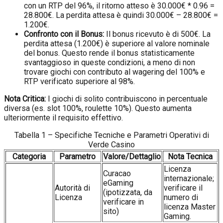
con un RTP del 96%, il ritorno atteso è 30.000€ * 0.96 =
28.800€. La perdita attesa è quindi 30.000€ – 28.800€ =
1.200€.
Confronto con il Bonus:
Il bonus ricevuto è di 500€. La
perdita attesa (1.200€) è superiore al valore nominale
del bonus. Questo rende il bonus statisticamente
svantaggioso in queste condizioni, a meno di non
trovare giochi con contributo al wagering del 100% e
RTP verificato superiore al 98%.
Nota Critica:
I giochi di solito contribuiscono in percentuale
diversa (es. slot 100%, roulette 10%). Questo aumenta
ulteriormente il requisito effettivo.
Tabella 1 – Specifiche Tecniche e Parametri Operativi di
Verde Casino
Categoria
Parametro
Valore/Dettaglio
Nota Tecnica
Licenza
Curacao
internazionale;
eGaming
Autorità di
verificare il
(ipotizzata, da
Licenza
numero di
verificare in
licenza Master
sito)
Gaming.