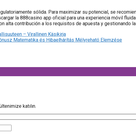
egulatoriamente sólida. Para maximizar su potencial, se recomien
cargar la 888casino app oficial para una experiencia móvil fluida
on alta contribución a los requisitos de apuesta y gestionando 
llisuuteen – Virallinen Käsikirja
Bónusz Matematika és Hibaelhárítás Mélyreható Elemzése
ltenimize katılın.