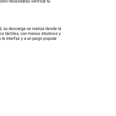
pero necesitarás verificar tu
d, su descarga se realiza desde la
s táctiles, con menús intuitivos y
la interfaz y a un juego popular