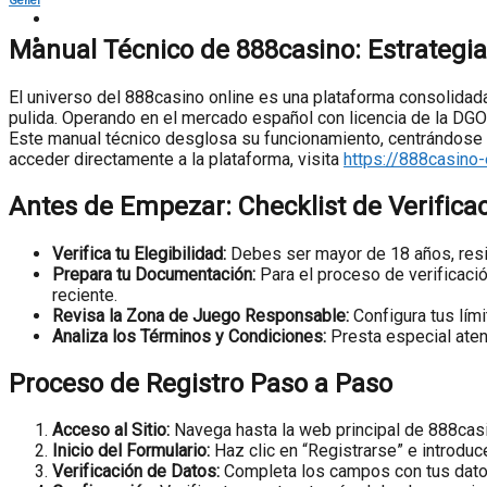
Genel
Manual Técnico de 888casino: Estrategia
El universo del 888casino online es una plataforma consolida
pulida. Operando en el mercado español con licencia de la DGO
Este manual técnico desglosa su funcionamiento, centrándose 
acceder directamente a la plataforma, visita
https://888casino-
Antes de Empezar: Checklist de Verifica
Verifica tu Elegibilidad:
Debes ser mayor de 18 años, resid
Prepara tu Documentación:
Para el proceso de verificació
reciente.
Revisa la Zona de Juego Responsable:
Configura tus lími
Analiza los Términos y Condiciones:
Presta especial aten
Proceso de Registro Paso a Paso
Acceso al Sitio:
Navega hasta la web principal de 888casi
Inicio del Formulario:
Haz clic en “Registrarse” e introduc
Verificación de Datos:
Completa los campos con tus datos