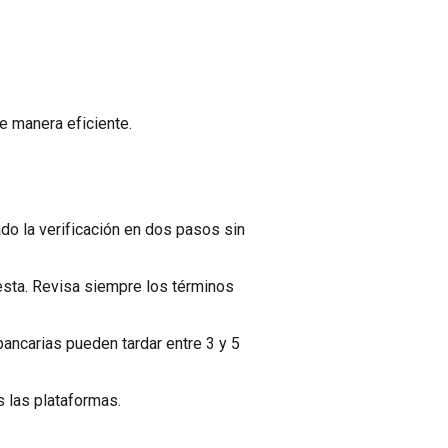
e manera eficiente.
ado la verificación en dos pasos sin
uesta. Revisa siempre los términos
bancarias pueden tardar entre 3 y 5
s las plataformas.