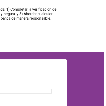
da: 1) Completar la verificación de
 y segura, y 3) Abordar cualquier
la banca de manera responsable.