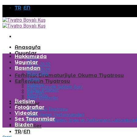
Skip
TR
/
EN
to
content
Anasayfa
Oyunlar
Hakkımızda
2021
Yayınlar
2010-2020
Basından
2000-2009
Ropörtajlar
Feminist Dramaturjiyle Okuma Tiyatrosu
Yazılar
Ezilenlerin Tiyatrosu
Haberler
Kadına Yönelik Şiddete Son!
Radyo-Podcast
Dar Alan
Televizyon
Diğer Gösteriler
İletişim
Atölyeler
Fotoğraflar
Ezilenlerin Tiyatrosu
Videolar
Kadın Beden Performansları
Ses Tasarımlar
Metin, Anlatı, Beden, İmge ve Performans Laboratuvarl
Bizden
Etkinlikler
TR
/
EN