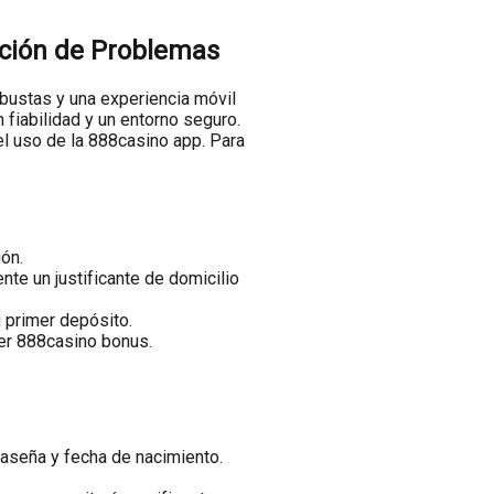
ución de Problemas
bustas y una experiencia móvil
fiabilidad y un entorno seguro.
l uso de la 888casino app. Para
ón.
nte un justificante de domicilio
u primer depósito.
ier 888casino bonus.
raseña y fecha de nacimiento.