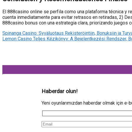
El 888casino online se perfila como una plataforma técnica y r
cuenta inmediatamente para evitar retrasos en retiradas, 2) Des
888casino bonus con una estrategia clara, priorizando juegos c
Spinanga Casino: Syväluotaus Rekisteröintiin, Bonuksiin ja Turva
Lemon Casino Teljes Kézikönyv: A Bejelentkezési Rendszer, 
Haberdar olun!
Yeni oyunlarımızdan haberdar olmak için e-bü