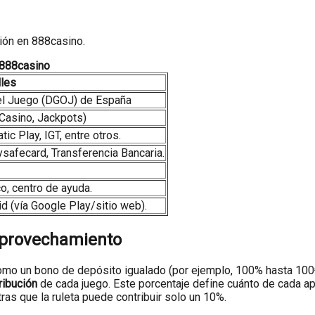
ión en 888casino.
 888casino
lles
el Juego (DGOJ) de España
Casino, Jackpots)
ic Play, IGT, entre otros.
ysafecard, Transferencia Bancaria.
co, centro de ayuda.
id (vía Google Play/sitio web).
 Aprovechamiento
omo un bono de depósito igualado (por ejemplo, 100% hasta 100€
ribución
de cada juego. Este porcentaje define cuánto de cada apu
ras que la ruleta puede contribuir solo un 10%.