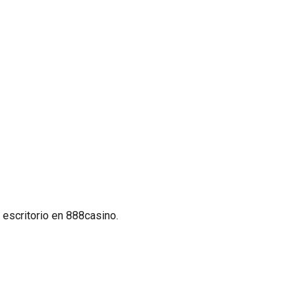
 escritorio en 888casino.