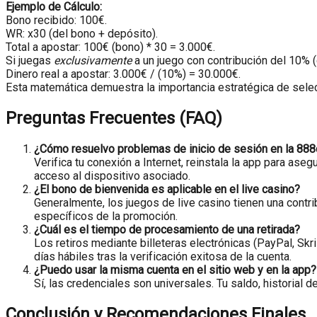
Ejemplo de Cálculo:
Bono recibido: 100€.
WR: x30 (del bono + depósito).
Total a apostar: 100€ (bono) * 30 = 3.000€.
Si juegas
exclusivamente
a un juego con contribución del 10% (c
Dinero real a apostar: 3.000€ / (10%) = 30.000€.
Esta matemática demuestra la importancia estratégica de selecc
Preguntas Frecuentes (FAQ)
¿Cómo resuelvo problemas de inicio de sesión en la 88
Verifica tu conexión a Internet, reinstala la app para ase
acceso al dispositivo asociado.
¿El bono de bienvenida es aplicable en el live casino?
Generalmente, los juegos de live casino tienen una contr
específicos de la promoción.
¿Cuál es el tiempo de procesamiento de una retirada?
Los retiros mediante billeteras electrónicas (PayPal, Skri
días hábiles tras la verificación exitosa de la cuenta.
¿Puedo usar la misma cuenta en el sitio web y en la app?
Sí, las credenciales son universales. Tu saldo, historial 
Conclusión y Recomendaciones Finales