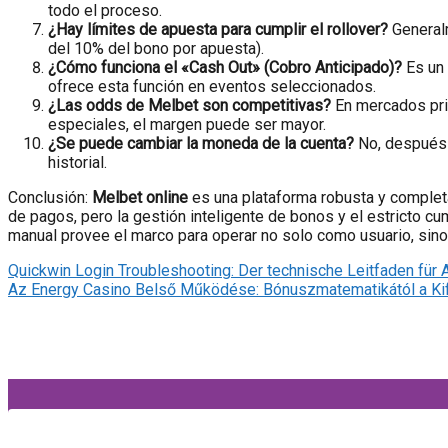
todo el proceso.
¿Hay límites de apuesta para cumplir el rollover?
Generalm
del 10% del bono por apuesta).
¿Cómo funciona el «Cash Out» (Cobro Anticipado)?
Es un 
ofrece esta función en eventos seleccionados.
¿Las odds de Melbet son competitivas?
En mercados pri
especiales, el margen puede ser mayor.
¿Se puede cambiar la moneda de la cuenta?
No, después d
historial.
Conclusión:
Melbet online
es una plataforma robusta y completa,
de pagos, pero la gestión inteligente de bonos y el estricto cu
manual provee el marco para operar no solo como usuario, sin
Quickwin Login Troubleshooting: Der technische Leitfaden für
Az Energy Casino Belső Működése: Bónuszmatematikától a Kif