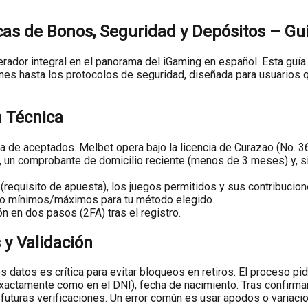
s de Bonos, Seguridad y Depósitos – Guía
ador integral en el panorama del iGaming en español. Esta guía 
nes hasta los protocolos de seguridad, diseñada para usuarios 
n Técnica
sta de aceptados. Melbet opera bajo la licencia de Curazao (No. 
un comprobante de domicilio reciente (menos de 3 meses) y, si us
 (requisito de apuesta), los juegos permitidos y sus contribucio
iro mínimos/máximos para tu método elegido.
ión en dos pasos (2FA) tras el registro.
 y Validación
os datos es crítica para evitar bloqueos en retiros. El proceso p
exactamente como en el DNI), fecha de nacimiento. Tras confirma
r futuras verificaciones. Un error común es usar apodos o variaci