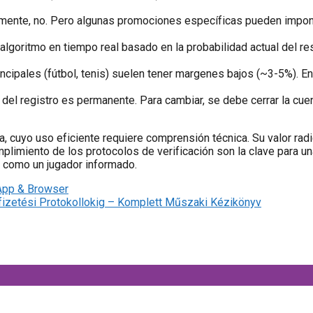
ente, no. Pero algunas promociones específicas pueden impone
algoritmo en tiempo real basado en la probabilidad actual del re
ncipales (fútbol, tenis) suelen tener margenes bajos (~3-5%).
el registro es permanente. Para cambiar, se debe cerrar la cuent
 cuyo uso eficiente requiere comprensión técnica. Su valor radica
mplimiento de los protocolos de verificación son la clave para un
o como un jugador informado.
 App & Browser
izetési Protokollokig – Komplett Műszaki Kézikönyv