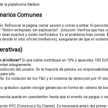
de la plataforma Melbet.
enarios Comunes
ón:
Refrescar la página, cerrar sesión y volver a entrar. Si persiste
:
“Retiro rechazado sin explicación”.
Solución:
Verifica que has c
n) sean exactos y estén verificados. Es el problema más común.
la desde el sitio oficial (melbet.es), asegurarse de que el sistem
erativas)
 al rollover?
Si una ruleta contribuye un 10% y apuestas 100 EUR
entan íntegramente.
sdicción del usuario. En la mayoría de países, es responsabilida
para ello.
No. Es violación de los T&C y el sistema de detección por IP, di
ros gratuitos suelen otorgar ganancias en forma de «dinero de b
uesta queda en «pendiente» hasta que el evento se juegue o sea
ación KYC (Conozca a Su Cliente). Es necesaria antes del primer r