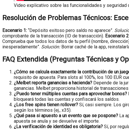
Video explicativo sobre las funcionalidades y seguridad 
Resolución de Problemas Técnicos: Esc
Escenario 1:
“Depósito exitoso pero saldo no aparece”.
Soluci
comprobante de la transacción (ID de transacción).
Escenario 2
Comprueba que todos los datos de tu perfil (nombre, direcció
inesperadamente”.
Solución:
Borrar caché de la app, reinstalar
FAQ Extendida (Preguntas Técnicas y Op
¿Cómo se calcula exactamente la contribución de un juego
requisito de apuesta. Para slots al 100%, los 100 EUR cu
¿Melbet reporta ganancias a hacienda?
Depende de la juri
ganancias. Melbet proporciona historial de transacciones 
¿Puedo tener múltiples cuentas para aprovechar bonos?
bloqueará todas las cuentas y confiscará los saldos.
¿Los free spins tienen rollover?
Sí, casi siempre. Los gi
según los términos (ej., x35).
¿Qué pasa si apuesto a un evento que se pospone?
La ap
apuesta se anula y se devuelve el importe.
¿La verificación de identidad es obligatoria?
Sí, por regul