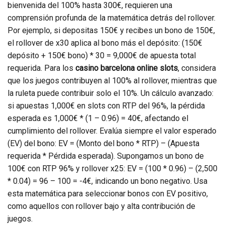
bienvenida del 100% hasta 300€, requieren una
comprensión profunda de la matemática detrás del rollover.
Por ejemplo, si depositas 150€ y recibes un bono de 150€,
el rollover de x30 aplica al bono más el depósito: (150€
depósito + 150€ bono) * 30 = 9,000€ de apuesta total
requerida. Para los
casino barcelona online slots
, considera
que los juegos contribuyen al 100% al rollover, mientras que
la ruleta puede contribuir solo el 10%. Un cálculo avanzado:
si apuestas 1,000€ en slots con RTP del 96%, la pérdida
esperada es 1,000€ * (1 – 0.96) = 40€, afectando el
cumplimiento del rollover. Evalúa siempre el valor esperado
(EV) del bono: EV = (Monto del bono * RTP) – (Apuesta
requerida * Pérdida esperada). Supongamos un bono de
100€ con RTP 96% y rollover x25: EV = (100 * 0.96) – (2,500
* 0.04) = 96 – 100 = -4€, indicando un bono negativo. Usa
esta matemática para seleccionar bonos con EV positivo,
como aquellos con rollover bajo y alta contribución de
juegos.