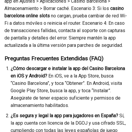
app en Ajustes > Aplicaciones > Casino Barcelona >
Almacenamiento > Borrar caché. Escenario 3: Si los
casino
barcelona online slots
no cargan, prueba cambiar de red Wi-
Fi a datos móviles o reinicia el router. Escenario 4: En caso
de transacciones fallidas, contacta al soporte con capturas
de pantalla y detalles del error. Siempre mantén la app
actualizada a la última versión para parches de seguridad.
Preguntas Frecuentes Extendidas (FAQ)
¿Cómo descargar e instalar la app del Casino Barcelona
en iOS y Android?
En iOS, ve a la App Store, busca
“Casino Barcelona”, y toca “Obtener”. En Android, visita
Google Play Store, busca la app, y toca “Instalar”.
Asegúrate de tener espacio suficiente y permisos de
almacenamiento habilitados.
¿Es segura y legal la app para jugadores en España?
Sí,
la app cuenta con licencia de la DGOJ y usa cifrado SSL,
cumpliendo con todas las leyes españolas de juego