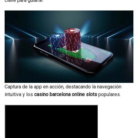
clave para guiarte:
Captura de la app en acción, destacando la navegación
intuitiva y los
casino barcelona online slots
populares.