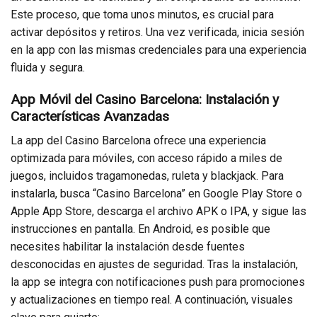
Este proceso, que toma unos minutos, es crucial para
activar depósitos y retiros. Una vez verificada, inicia sesión
en la app con las mismas credenciales para una experiencia
fluida y segura.
App Móvil del Casino Barcelona: Instalación y
Características Avanzadas
La app del Casino Barcelona ofrece una experiencia
optimizada para móviles, con acceso rápido a miles de
juegos, incluidos tragamonedas, ruleta y blackjack. Para
instalarla, busca “Casino Barcelona” en Google Play Store o
Apple App Store, descarga el archivo APK o IPA, y sigue las
instrucciones en pantalla. En Android, es posible que
necesites habilitar la instalación desde fuentes
desconocidas en ajustes de seguridad. Tras la instalación,
la app se integra con notificaciones push para promociones
y actualizaciones en tiempo real. A continuación, visuales