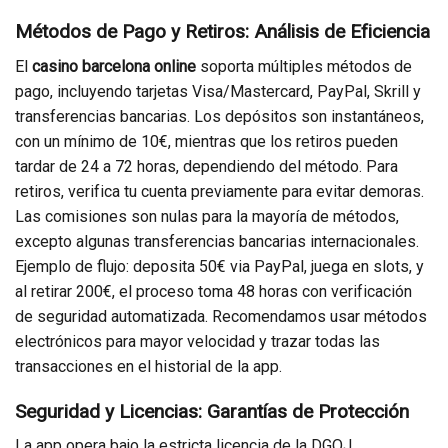
Métodos de Pago y Retiros: Análisis de Eficiencia
El
casino barcelona online
soporta múltiples métodos de
pago, incluyendo tarjetas Visa/Mastercard, PayPal, Skrill y
transferencias bancarias. Los depósitos son instantáneos,
con un mínimo de 10€, mientras que los retiros pueden
tardar de 24 a 72 horas, dependiendo del método. Para
retiros, verifica tu cuenta previamente para evitar demoras.
Las comisiones son nulas para la mayoría de métodos,
excepto algunas transferencias bancarias internacionales.
Ejemplo de flujo: deposita 50€ via PayPal, juega en slots, y
al retirar 200€, el proceso toma 48 horas con verificación
de seguridad automatizada. Recomendamos usar métodos
electrónicos para mayor velocidad y trazar todas las
transacciones en el historial de la app.
Seguridad y Licencias: Garantías de Protección
La app opera bajo la estricta licencia de la DGOJ,