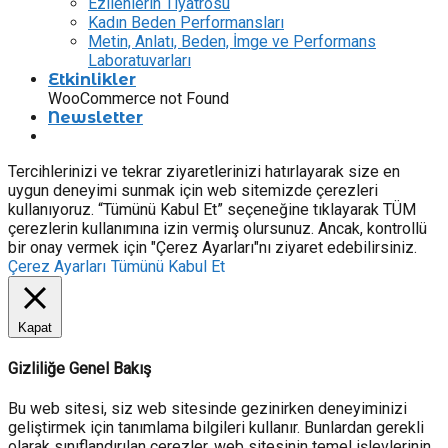
Ezilenlerin Tiyatrosu
Kadın Beden Performansları
Metin, Anlatı, Beden, İmge ve Performans
Laboratuvarları
Etkinlikler
WooCommerce not Found
Newsletter
Tercihlerinizi ve tekrar ziyaretlerinizi hatırlayarak size en
uygun deneyimi sunmak için web sitemizde çerezleri
kullanıyoruz. “Tümünü Kabul Et” seçeneğine tıklayarak TÜM
çerezlerin kullanımına izin vermiş olursunuz. Ancak, kontrollü
bir onay vermek için "Çerez Ayarları"nı ziyaret edebilirsiniz.
Çerez Ayarları
Tümünü Kabul Et
Kapat
Gizliliğe Genel Bakış
Bu web sitesi, siz web sitesinde gezinirken deneyiminizi
geliştirmek için tanımlama bilgileri kullanır. Bunlardan gerekli
olarak sınıflandırılan çerezler, web sitesinin temel işlevlerinin