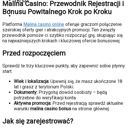
TR
/
EN
Malina Casino: Przewodnik Rejestracji i
Bonusu Powitalnego Krok po Kroku
Platforma
Malina casino online
oferuje graczom połączenie
szerokiej oferty gier i atrakcyjnych promocji. Ten zwięzły
przewodnik pomoże ci szybko rozpocząć grę, skupiając się
na najważniejszych krokach i kluczowej ofercie bonusowej.
Przed rozpoczęciem
Sprawdź te trzy kluczowe punkty, aby zapewnić sobie płynny
start:
Wiek i lokalizacja:
Upewnij się, że masz ukończone 18
lat i grasz z terytorium Polski.
Dokumenty:
Przygotuj dowód osobisty – będą
potrzebne do weryfikacji konta.
Aktywna promocja:
Przed rejestracją sprawdź aktualne
warunki
malina casino bonus
na stronie głównej.
Jak się zarejestrować?