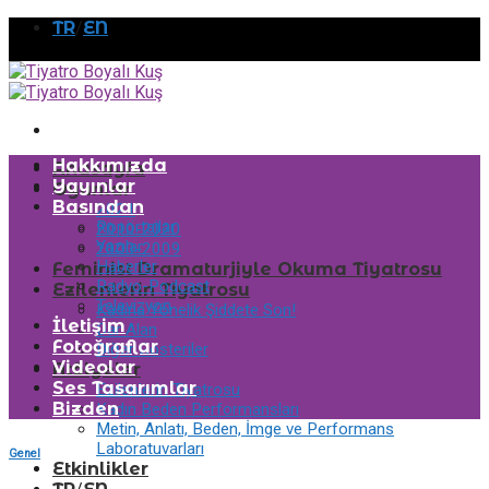
Skip
TR
/
EN
to
content
Hakkımızda
Anasayfa
Yayınlar
Oyunlar
Basından
2021
Ropörtajlar
2010-2020
Yazılar
2000-2009
Haberler
Feminist Dramaturjiyle Okuma Tiyatrosu
Radyo-Podcast
Ezilenlerin Tiyatrosu
Televizyon
Kadına Yönelik Şiddete Son!
İletişim
Dar Alan
Fotoğraflar
Diğer Gösteriler
Videolar
Atölyeler
Ses Tasarımlar
Ezilenlerin Tiyatrosu
Bizden
Kadın Beden Performansları
Metin, Anlatı, Beden, İmge ve Performans
Laboratuvarları
Genel
Etkinlikler