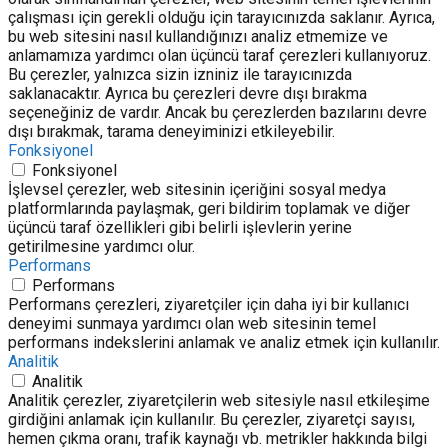
çalışması için gerekli olduğu için tarayıcınızda saklanır. Ayrıca,
bu web sitesini nasıl kullandığınızı analiz etmemize ve
anlamamıza yardımcı olan üçüncü taraf çerezleri kullanıyoruz.
Bu çerezler, yalnızca sizin izniniz ile tarayıcınızda
saklanacaktır. Ayrıca bu çerezleri devre dışı bırakma
seçeneğiniz de vardır. Ancak bu çerezlerden bazılarını devre
dışı bırakmak, tarama deneyiminizi etkileyebilir.
Fonksiyonel
Fonksiyonel
İşlevsel çerezler, web sitesinin içeriğini sosyal medya
platformlarında paylaşmak, geri bildirim toplamak ve diğer
üçüncü taraf özellikleri gibi belirli işlevlerin yerine
getirilmesine yardımcı olur.
Performans
Performans
Performans çerezleri, ziyaretçiler için daha iyi bir kullanıcı
deneyimi sunmaya yardımcı olan web sitesinin temel
performans indekslerini anlamak ve analiz etmek için kullanılır.
Analitik
Analitik
Analitik çerezler, ziyaretçilerin web sitesiyle nasıl etkileşime
girdiğini anlamak için kullanılır. Bu çerezler, ziyaretçi sayısı,
hemen çıkma oranı, trafik kaynağı vb. metrikler hakkında bilgi