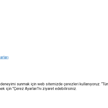
rları
ygun deneyimi sunmak için web sitemizde çerezleri kullanıyoruz. “
k için "Çerez Ayarları"nı ziyaret edebilirsiniz.