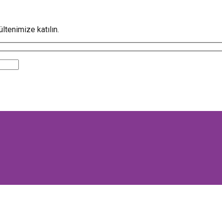
ltenimize katılın.