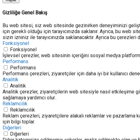
Gizliliğe Genel Bakış
Bu web sitesi, siz web sitesinde gezinirken deneyiminizi geliştir
için gerekli olduğu için tarayıcınızda saklanır. Ayrıca, bu web s
sizin izniniz ile tarayıcınızda saklanacaktır. Ayrıca bu çerezler
Fonksiyonel
Fonksiyonel
İşlevsel çerezler, web sitesinin içeriğini sosyal medya platformla
Performans
Performans
Performans çerezleri, ziyaretçiler için daha iyi bir kullanıcı d
Analitik
Analitik
Analitik çerezler, ziyaretçilerin web sitesiyle nasıl etkileşime gi
sağlamaya yardımcı olur..
Reklamcılık
Reklamcılık
Reklam çerezleri, ziyaretçilere alakalı reklamlar ve pazarlama ka
için bilgi toplar.
Diğerleri
Diğerleri
Diğer kategorize edilmemiş şekerler, analiz edilmekte olan ve h