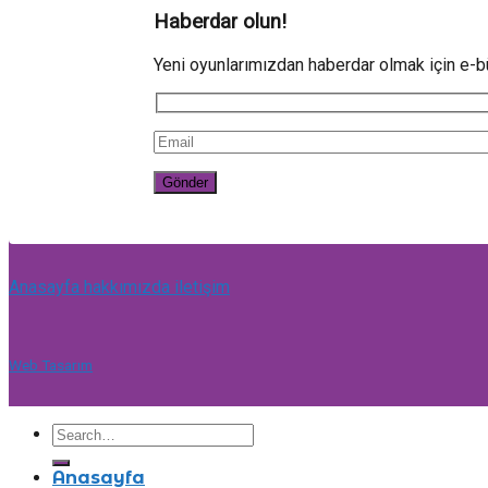
Haberdar olun!
Yeni oyunlarımızdan haberdar olmak için e-bü
Anasayfa
hakkımızda
iletişim
Web Tasarım
Anasayfa