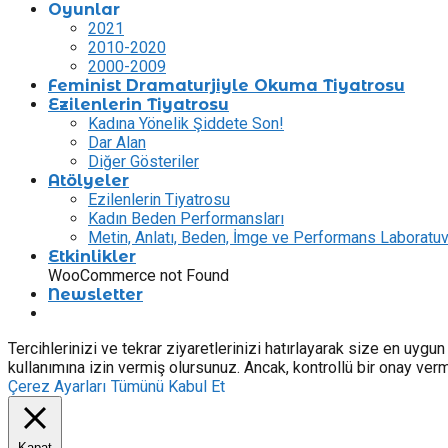
Oyunlar
2021
2010-2020
2000-2009
Feminist Dramaturjiyle Okuma Tiyatrosu
Ezilenlerin Tiyatrosu
Kadına Yönelik Şiddete Son!
Dar Alan
Diğer Gösteriler
Atölyeler
Ezilenlerin Tiyatrosu
Kadın Beden Performansları
Metin, Anlatı, Beden, İmge ve Performans Laboratuva
Etkinlikler
WooCommerce not Found
Newsletter
Tercihlerinizi ve tekrar ziyaretlerinizi hatırlayarak size en u
kullanımına izin vermiş olursunuz. Ancak, kontrollü bir onay verme
Çerez Ayarları
Tümünü Kabul Et
Kapat