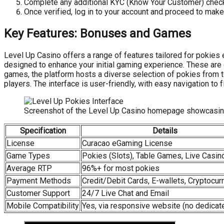
Complete any additional KYC (Know Your Customer) checks
Once verified, log in to your account and proceed to make
Key Features: Bonuses and Games
Level Up Casino offers a range of features tailored for pokies
designed to enhance your initial gaming experience. These are of
games, the platform hosts a diverse selection of pokies from top
players. The interface is user-friendly, with easy navigation to f
Screenshot of the Level Up Casino homepage showcasi
Specification
Details
License
Curacao eGaming License
Game Types
Pokies (Slots), Table Games, Live Casin
Average RTP
96%+ for most pokies
Payment Methods
Credit/Debit Cards, E-wallets, Cryptocur
Customer Support
24/7 Live Chat and Email
Mobile Compatibility
Yes, via responsive website (no dedicat