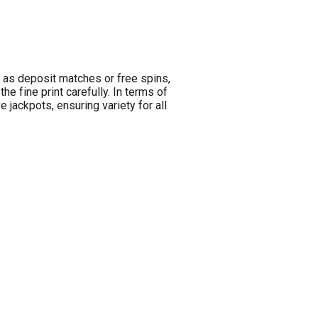
h as deposit matches or free spins,
e fine print carefully. In terms of
 jackpots, ensuring variety for all