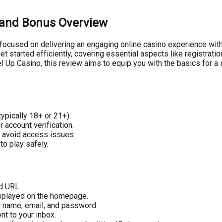
 and Bonus Overview
m focused on delivering an engaging online casino experience wi
t started efficiently, covering essential aspects like registrati
 Up Casino, this review aims to equip you with the basics for a 
typically 18+ or 21+).
account verification.
to avoid access issues.
to play safely.
ed URL.
displayed on the homepage.
ing name, email, and password.
nt to your inbox.