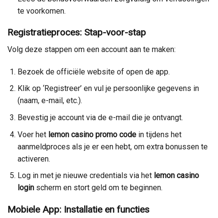
te voorkomen.
Registratieproces: Stap-voor-stap
Volg deze stappen om een account aan te maken:
Bezoek de officiële website of open de app.
Klik op ‘Registreer’ en vul je persoonlijke gegevens in
(naam, e-mail, etc.).
Bevestig je account via de e-mail die je ontvangt.
Voer het
lemon casino promo code
in tijdens het
aanmeldproces als je er een hebt, om extra bonussen te
activeren.
Log in met je nieuwe credentials via het
lemon casino
login
scherm en stort geld om te beginnen.
Mobiele App: Installatie en functies