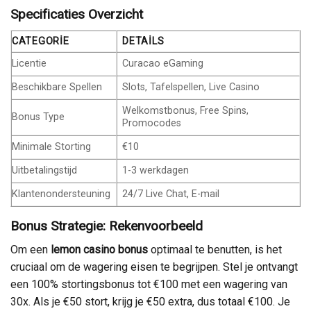
Specificaties Overzicht
CATEGORIE
DETAILS
Licentie
Curacao eGaming
Beschikbare Spellen
Slots, Tafelspellen, Live Casino
Welkomstbonus, Free Spins,
Bonus Type
Promocodes
Minimale Storting
€10
Uitbetalingstijd
1-3 werkdagen
Klantenondersteuning
24/7 Live Chat, E-mail
Bonus Strategie: Rekenvoorbeeld
Om een
lemon casino bonus
optimaal te benutten, is het
cruciaal om de wagering eisen te begrijpen. Stel je ontvangt
een 100% stortingsbonus tot €100 met een wagering van
30x. Als je €50 stort, krijg je €50 extra, dus totaal €100. Je