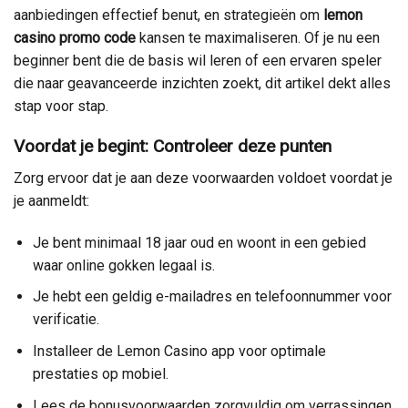
aanbiedingen effectief benut, en strategieën om
lemon
casino promo code
kansen te maximaliseren. Of je nu een
beginner bent die de basis wil leren of een ervaren speler
die naar geavanceerde inzichten zoekt, dit artikel dekt alles
stap voor stap.
Voordat je begint: Controleer deze punten
Zorg ervoor dat je aan deze voorwaarden voldoet voordat je
je aanmeldt:
Je bent minimaal 18 jaar oud en woont in een gebied
waar online gokken legaal is.
Je hebt een geldig e-mailadres en telefoonnummer voor
verificatie.
Installeer de Lemon Casino app voor optimale
prestaties op mobiel.
Lees de bonusvoorwaarden zorgvuldig om verrassingen