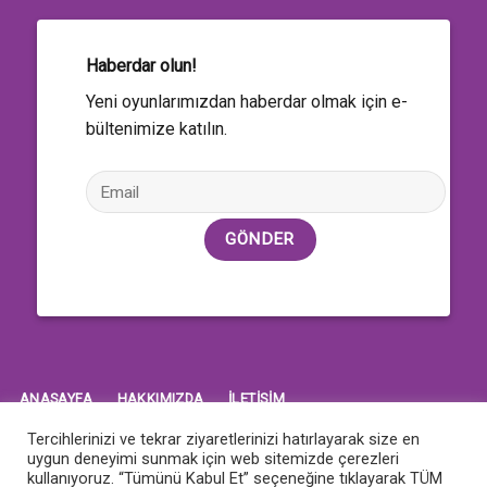
Haberdar olun!
Yeni oyunlarımızdan haberdar olmak için e-
bültenimize katılın.
ANASAYFA
HAKKIMIZDA
ILETIŞIM
Tercihlerinizi ve tekrar ziyaretlerinizi hatırlayarak size en
uygun deneyimi sunmak için web sitemizde çerezleri
kullanıyoruz. “Tümünü Kabul Et” seçeneğine tıklayarak TÜM