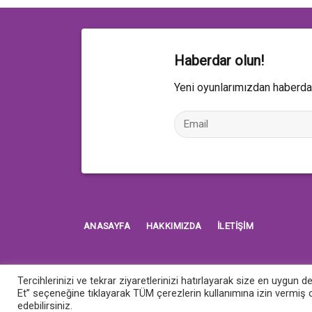
Haberdar olun!
Yeni oyunlarımızdan haberdar
ANASAYFA
HAKKIMIZDA
ILETIŞIM
Tercihlerinizi ve tekrar ziyaretlerinizi hatırlayarak size en uygu
Et” seçeneğine tıklayarak TÜM çerezlerin kullanımına izin vermiş o
edebilirsiniz.