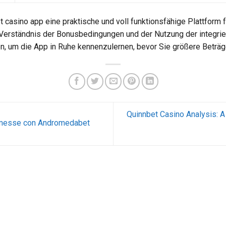
casino app eine praktische und voll funktionsfähige Plattform 
 Verständnis der Bonusbedingungen und der Nutzung der integrie
en, um die App in Ruhe kennenzulernen, bevor Sie größere Beträg
Quinnbet Casino Analysis: 
mmesse con Andromedabet