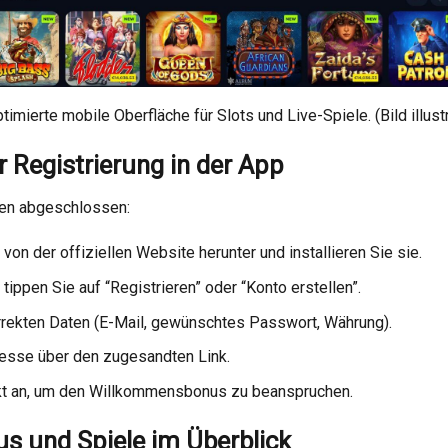
timierte mobile Oberfläche für Slots und Live-Spiele. (Bild illust
ur Registrierung in der App
ten abgeschlossen:
on der offiziellen Website herunter und installieren Sie sie.
ippen Sie auf “Registrieren” oder “Konto erstellen”.
orrekten Daten (E-Mail, gewünschtes Passwort, Währung).
resse über den zugesandten Link.
ekt an, um den Willkommensbonus zu beanspruchen.
s und Spiele im Überblick