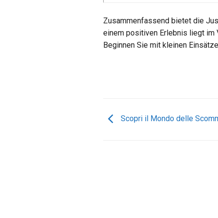
Zusammenfassend bietet die Just 
einem positiven Erlebnis liegt im
Beginnen Sie mit kleinen Einsätz
Scopri il Mondo delle Sco