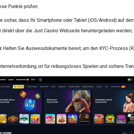
iese Punkte prüfen:
e sicher, dass Ihr Smartphone oder Tablet (iOS/Android) auf dem
 direkt über die Just Casino Webseite heruntergeladen werden, fa
:
Halten Sie Ausweisdokumente bereit, um den KYC-Prozess (K
nternetverbindung ist für reibungsloses Spielen und sichere Tran