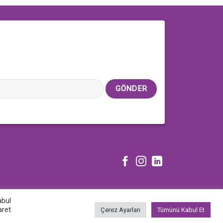
abul
aret
Çerez Ayarları
Tümünü Kabul Et