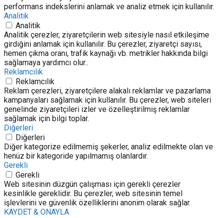
performans indekslerini anlamak ve analiz etmek için kullanılır.
Analitik
Analitik
Analitik çerezler, ziyaretçilerin web sitesiyle nasıl etkileşime
girdiğini anlamak için kullanılır. Bu çerezler, ziyaretçi sayısı,
hemen çıkma oranı, trafik kaynağı vb. metrikler hakkında bilgi
sağlamaya yardımcı olur..
Reklamcılık
Reklamcılık
Reklam çerezleri, ziyaretçilere alakalı reklamlar ve pazarlama
kampanyaları sağlamak için kullanılır. Bu çerezler, web siteleri
genelinde ziyaretçileri izler ve özelleştirilmiş reklamlar
sağlamak için bilgi toplar.
Diğerleri
Diğerleri
Diğer kategorize edilmemiş şekerler, analiz edilmekte olan ve
henüz bir kategoride yapılmamış olanlardır.
Gerekli
Gerekli
Web sitesinin düzgün çalışması için gerekli çerezler
kesinlikle gereklidir. Bu çerezler, web sitesinin temel
işlevlerini ve güvenlik özelliklerini anonim olarak sağlar.
KAYDET & ONAYLA