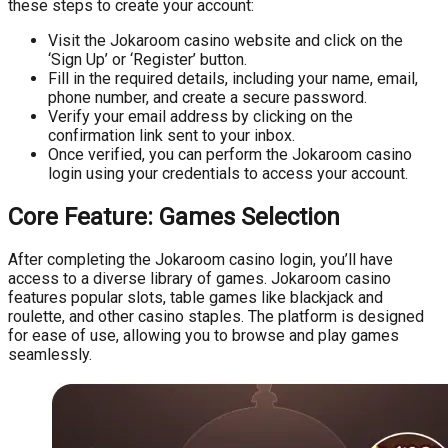
these steps to create your account:
Visit the Jokaroom casino website and click on the
‘Sign Up’ or ‘Register’ button.
Fill in the required details, including your name, email,
phone number, and create a secure password.
Verify your email address by clicking on the
confirmation link sent to your inbox.
Once verified, you can perform the Jokaroom casino
login using your credentials to access your account.
Core Feature: Games Selection
After completing the Jokaroom casino login, you’ll have
access to a diverse library of games. Jokaroom casino
features popular slots, table games like blackjack and
roulette, and other casino staples. The platform is designed
for ease of use, allowing you to browse and play games
seamlessly.