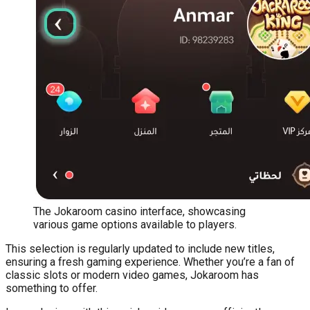
The Jokaroom casino interface, showcasing
various game options available to players.
This selection is regularly updated to include new titles,
ensuring a fresh gaming experience. Whether you’re a fan of
classic slots or modern video games, Jokaroom has
something to offer.