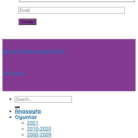
Anasayfa
hakkımızda
iletişim
Web Tasarım
Anasayfa
Oyunlar
2021
2010-2020
2000-2009