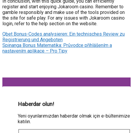
In conclusion, with this quick guide, you can efficiently
register and start enjoying Jokaroom casino. Remember to
gamble responsibly and make use of the tools provided on
the site for safe play. For any issues with Jokaroom casino
login, refer to the help section on the website.
Qbet Bonus-Codes analysieren: Ein technisches Review zu
Registrierung und Angeboten
Spinanga Bonus Matematika: Průvodce přihlášením a
nastavením aplikace – Pro Tipy
Haberdar olun!
Yeni oyunlarımızdan haberdar olmak için e-bültenimize
katılın.