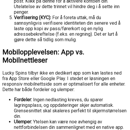
post. Klikk på denne for å aktivere kontoen din.
Utelatelse av dette trinnet vil hindre deg i å sette inn
penger.
Verifisering (KYC):
For å foreta uttak, må du
sannsynligvis verifisere identiteten din senere ved å
laste opp kopi av pass/førerkort og en nylig
adressebekreftelse (f.eks. en regning). Det er lurt å
gjøre dette så tidlig som mulig.
Mobilopplevelsen: App vs.
Mobilnettleser
Lucky Spins tilbyr ikke en dedikert app som kan lastes ned
fra App Store eller Google Play. I stedet er løsningen en
responsiv mobilnettside som er optimalisert for alle enheter.
Dette har både fordeler og ulemper:
Fordeler:
Ingen nedlasting kreves, du sparer
lagringsplass, og oppdateringer skjer automatisk.
Grensesnittet skal skaleres perfekt til skjermstørrelsen
din.
Ulemper:
Ytelsen kan være noe avhengig av
nettforbindelsen din sammenlignet med en native app.