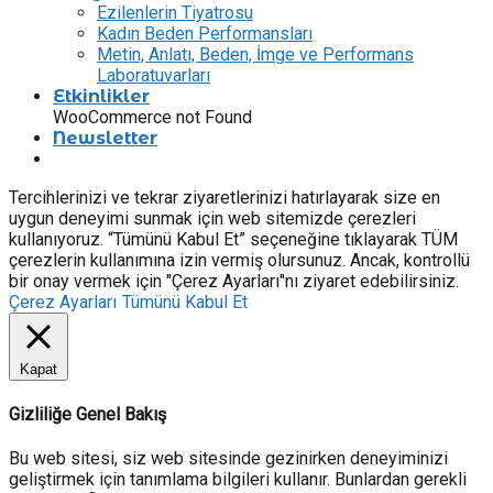
Ezilenlerin Tiyatrosu
Kadın Beden Performansları
Metin, Anlatı, Beden, İmge ve Performans
Laboratuvarları
Etkinlikler
WooCommerce not Found
Newsletter
Tercihlerinizi ve tekrar ziyaretlerinizi hatırlayarak size en
uygun deneyimi sunmak için web sitemizde çerezleri
kullanıyoruz. “Tümünü Kabul Et” seçeneğine tıklayarak TÜM
çerezlerin kullanımına izin vermiş olursunuz. Ancak, kontrollü
bir onay vermek için "Çerez Ayarları"nı ziyaret edebilirsiniz.
Çerez Ayarları
Tümünü Kabul Et
Kapat
Gizliliğe Genel Bakış
Bu web sitesi, siz web sitesinde gezinirken deneyiminizi
geliştirmek için tanımlama bilgileri kullanır. Bunlardan gerekli