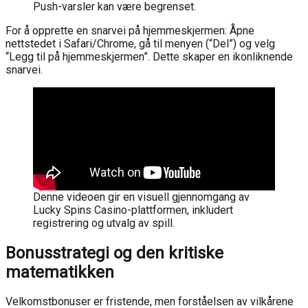
Push-varsler kan være begrenset.
For å opprette en snarvei på hjemmeskjermen: Åpne
nettstedet i Safari/Chrome, gå til menyen (“Del”) og velg
“Legg til på hjemmeskjermen”. Dette skaper en ikonliknende
snarvei.
Denne videoen gir en visuell gjennomgang av
Lucky Spins Casino-plattformen, inkludert
registrering og utvalg av spill.
Bonusstrategi og den kritiske
matematikken
Velkomstbonuser er fristende, men forståelsen av vilkårene