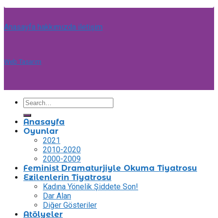
Anasayfa
hakkımızda
iletişim
Web Tasarım
Anasayfa
Oyunlar
2021
2010-2020
2000-2009
Feminist Dramaturjiyle Okuma Tiyatrosu
Ezilenlerin Tiyatrosu
Kadına Yönelik Şiddete Son!
Dar Alan
Diğer Gösteriler
Atölyeler