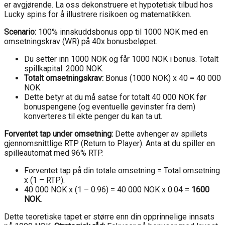
er avgjørende. La oss dekonstruere et hypotetisk tilbud hos
Lucky spins for å illustrere risikoen og matematikken.
Scenario:
100% innskuddsbonus opp til 1000 NOK med en
omsetningskrav (WR) på 40x bonusbeløpet.
Du setter inn 1000 NOK og får 1000 NOK i bonus. Totalt
spillkapital: 2000 NOK.
Totalt omsetningskrav:
Bonus (1000 NOK) x 40 = 40 000
NOK.
Dette betyr at du må satse for totalt 40 000 NOK før
bonuspengene (og eventuelle gevinster fra dem)
konverteres til ekte penger du kan ta ut.
Forventet tap under omsetning:
Dette avhenger av spillets
gjennomsnittlige RTP (Return to Player). Anta at du spiller en
spilleautomat med 96% RTP.
Forventet tap på din totale omsetning = Total omsetning
x (1 – RTP).
40 000 NOK x (1 – 0.96) = 40 000 NOK x 0.04 =
1600
NOK.
Dette teoretiske tapet er større enn din opprinnelige innsats