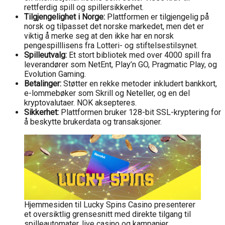
rettferdig spill og spillersikkerhet.
Tilgjengelighet i Norge:
Plattformen er tilgjengelig på
norsk og tilpasset det norske markedet, men det er
viktig å merke seg at den ikke har en norsk
pengespilllisens fra Lotteri- og stiftelsestilsynet.
Spilleutvalg:
Et stort bibliotek med over 4000 spill fra
leverandører som NetEnt, Play’n GO, Pragmatic Play, og
Evolution Gaming.
Betalinger:
Støtter en rekke metoder inkludert bankkort,
e-lommebøker som Skrill og Neteller, og en del
kryptovalutaer. NOK aksepteres.
Sikkerhet:
Plattformen bruker 128-bit SSL-kryptering for
å beskytte brukerdata og transaksjoner.
Hjemmesiden til Lucky Spins Casino presenterer
et oversiktlig grensesnitt med direkte tilgang til
spilleautomater, live casino og kampanjer.