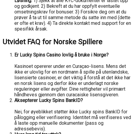
Løsning:
1) Sjekk at alle KYC-dokumenter er lastet opp
og godkjent. 2) Bekreft at du har oppfylt eventuelle
omsetningskrav for bonuser. 3) Forsikre deg om at du
prøver å ta ut til samme metode du satte inn med (dette
er ofte et krav). 4) Ta direkte kontakt med support for en
spesifikk årsak.
Utvidet FAQ for Norske Spillere
Er Lucky Spins Casino lovlig å bruke i Norge?
Kasinoet opererer under en Curaçao-lisens. Mens det
ikke er ulovlig for en nordmann å spille på utenlandske,
lisensierte casinoer, er det viktig å forstå at det ikke har
en norsk lisens og derfor ikke er underlagt norske
reguleringer eller avgifter. Dine rettigheter vil primært
håndheves gjennom den curacaiske lisensgiveren.
Aksepterer Lucky Spins BankID?
Nei, for øyeblikket støtter ikke Lucky spins BankID for
pålogging eller verifisering. Identitet må verifiseres ved
å laste opp manuelle dokumenter (pass og
adressebevis).