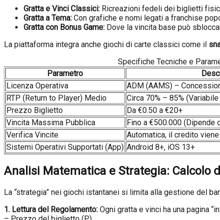
Gratta e Vinci Classici:
Ricreazioni fedeli dei biglietti fisic
Gratta a Tema:
Con grafiche e nomi legati a franchise popo
Gratta con Bonus Game:
Dove la vincita base può sbloccar
La piattaforma integra anche giochi di carte classici come il
sna
Specifiche Tecniche e Parame
Parametro
Descr
Licenza Operativa
ADM (AAMS) – Concession
RTP (Return to Player) Medio
Circa 70% – 85% (Variabile 
Prezzo Biglietto
Da €0.50 a €20+
Vincita Massima Pubblica
Fino a €500.000 (Dipende d
Verifica Vincite
Automatica, il credito vien
Sistemi Operativi Supportati (App)
Android 8+, iOS 13+
Analisi Matematica e Strategia: Calcolo d
La “strategia” nei giochi istantanei si limita alla gestione del ba
1. Lettura del Regolamento:
Ogni gratta e vinci ha una pagina “i
– Prezzo del biglietto (P)