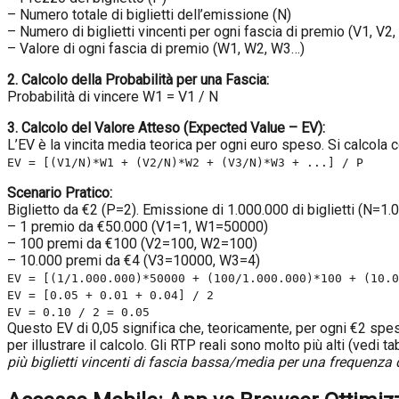
– Numero totale di biglietti dell’emissione (N)
– Numero di biglietti vincenti per ogni fascia di premio (V1, V2
– Valore di ogni fascia di premio (W1, W2, W3…)
2. Calcolo della Probabilità per una Fascia:
Probabilità di vincere W1 = V1 / N
3. Calcolo del Valore Atteso (Expected Value – EV):
L’EV è la vincita media teorica per ogni euro speso. Si calcola 
EV = [(V1/N)*W1 + (V2/N)*W2 + (V3/N)*W3 + ...] / P
Scenario Pratico:
Biglietto da €2 (P=2). Emissione di 1.000.000 di biglietti (N=1.
– 1 premio da €50.000 (V1=1, W1=50000)
– 100 premi da €100 (V2=100, W2=100)
– 10.000 premi da €4 (V3=10000, W3=4)
EV = [(1/1.000.000)*50000 + (100/1.000.000)*100 + (10.
EV = [0.05 + 0.01 + 0.04] / 2
EV = 0.10 / 2 = 0.05
Questo EV di 0,05 significa che, teoricamente, per ogni €2 spesi
per illustrare il calcolo. Gli RTP reali sono molto più alti (vedi t
più biglietti vincenti di fascia bassa/media per una frequenza 