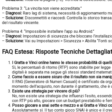
Problema 3: “La vincita non viene accreditata.”
–
Diagnosi:
Raro lag di sistema, necessità di aggiornamento ma
–
Soluzione:
Disconnettiti e riaccedi. Controlla lo storico transa
del risultato vincente.
Problema 4: “Impossibile installare l’app su Android.”
–
Diagnosi:
Impostazioni di sicurezza che bloccano l’installazi
–
Soluzione:
Vai su Impostazioni > Sicurezza > Abilita “Fonti sco
FAQ Estesa: Risposte Tecniche Dettaglia
I Gratta e Vinci online hanno le stesse probabilità di quelli
Sì, le percentuali di ritorno (RTP) sono stabilite per legg
digitali è separata ma segue gli stessi standard matemati
Come faccio a essere sicuro che il risultato non sia mani
Il RNG (Generatore di Numeri Casuali) è certificato da orga
momento dell’acquisto, non durante il grattamento, che è
Esiste una strategia per vincere di più?
No, non esiste una strategia che influenzi l’esito, essendo
con RTP più alto, giocare con un budget prestabilito e ferm
Posso giocare a
snai sette e mezzo
e ai Gratta e Vinci c
Assolutamente sì. Il tuo conto gioco SNAI è unico e il cred