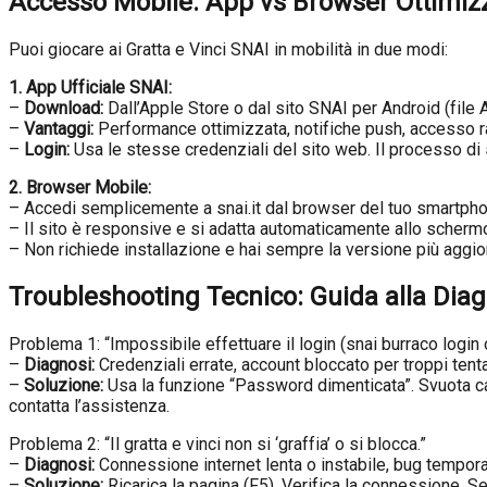
Accesso Mobile: App vs Browser Ottimiz
Puoi giocare ai Gratta e Vinci SNAI in mobilità in due modi:
1. App Ufficiale SNAI:
–
Download:
Dall’Apple Store o dal sito SNAI per Android (file 
–
Vantaggi:
Performance ottimizzata, notifiche push, accesso ra
–
Login:
Usa le stesse credenziali del sito web. Il processo di
2. Browser Mobile:
– Accedi semplicemente a snai.it dal browser del tuo smartpho
– Il sito è responsive e si adatta automaticamente allo scherm
– Non richiede installazione e hai sempre la versione più aggio
Troubleshooting Tecnico: Guida alla Diag
Problema 1: “Impossibile effettuare il login (snai burraco login o
–
Diagnosi:
Credenziali errate, account bloccato per troppi tent
–
Soluzione:
Usa la funzione “Password dimenticata”. Svuota ca
contatta l’assistenza.
Problema 2: “Il gratta e vinci non si ‘graffia’ o si blocca.”
–
Diagnosi:
Connessione internet lenta o instabile, bug tempor
–
Soluzione:
Ricarica la pagina (F5). Verifica la connessione. Se i