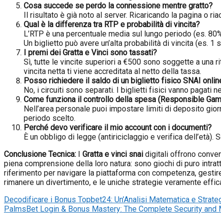
Cosa succede se perdo la connessione mentre gratto?
Il risultato è già noto al server. Ricaricando la pagina o ria
Qual è la differenza tra RTP e probabilità di vincita?
L’RTP è una percentuale media sul lungo periodo (es. 80%).
Un biglietto può avere un’alta probabilità di vincita (es. 
I premi dei Gratta e Vinci sono tassati?
Sì, tutte le vincite superiori a €500 sono soggette a una r
vincita netta ti viene accreditata al netto della tassa.
Posso richiedere il saldo di un biglietto fisico SNAI onlin
No, i circuiti sono separati. I biglietti fisici vanno pagati 
Come funziona il controllo della spesa (Responsible Gam
Nell’area personale puoi impostare limiti di deposito gior
periodo scelto.
Perché devo verificare il mio account con i documenti?
È un obbligo di legge (antiriciclaggio e verifica dell’età). 
Conclusione Tecnica:
I
Gratta e vinci snai
digitali offrono conve
piena comprensione della loro natura: sono giochi di puro intr
riferimento per navigare la piattaforma con competenza, gestire
rimanere un divertimento, e le uniche strategie veramente effica
Decodificare i Bonus Topbet24: Un’Analisi Matematica e Strateg
PalmsBet Login & Bonus Mastery: The Complete Security and