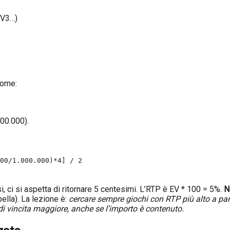
, V3…)
come:
000.000).
000/1.000.000)*4] / 2
, ci si aspetta di ritornare 5 centesimi. L’RTP è EV * 100 = 5%.
N
abella). La lezione è:
cercare sempre giochi con RTP più alto a parit
di vincita maggiore, anche se l’importo è contenuto.