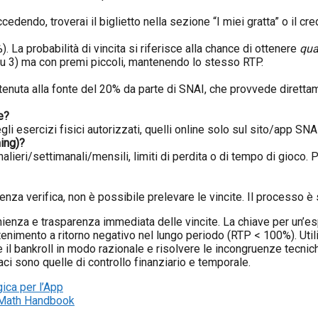
ccedendo, troverai il biglietto nella sezione “I miei gratta” o il cr
 La probabilità di vincita si riferisce alla chance di ottenere
qua
1 su 3) ma con premi piccoli, mantenendo lo stesso RTP.
itenuta alla fonte del 20% da parte di SNAI, che provvede direttam
e?
negli esercizi fisici autorizzati, quelli online solo sul sito/app SNA
ing)?
nalieri/settimanali/mensili, limiti di perdita o di tempo di gioco
Senza verifica, non è possibile prelevare le vincite. Il processo è 
nienza e trasparenza immediata delle vincite. La chiave per un’es
attenimento a ritorno negativo nel lungo periodo (RTP < 100%). U
 il bankroll in modo razionale e risolvere le incongruenze tecnic
ci sono quelle di controllo finanziario e temporale.
ica per l’App
 Math Handbook