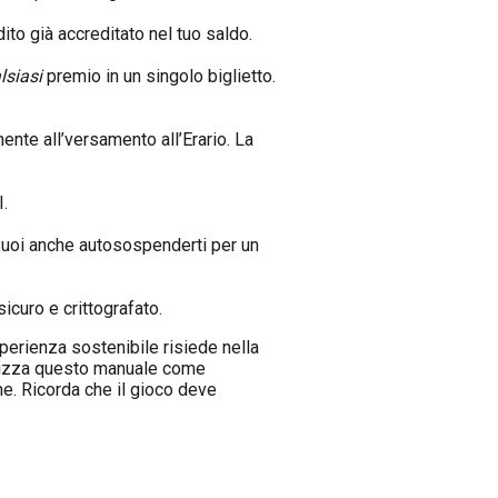
edito già accreditato nel tuo saldo.
lsiasi
premio in un singolo biglietto.
ente all’versamento all’Erario. La
I.
. Puoi anche autosospenderti per un
sicuro e crittografato.
perienza sostenibile risiede nella
tilizza questo manuale come
he. Ricorda che il gioco deve