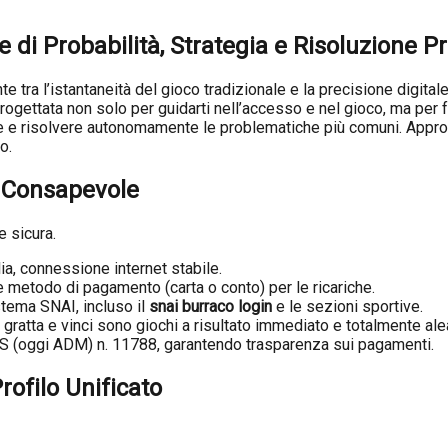
 di Probabilità, Strategia e Risoluzione P
e tra l’istantaneità del gioco tradizionale e la precisione digital
ttata non solo per guidarti nell’accesso e nel gioco, ma per forn
 e risolvere autonomamente le problematiche più comuni. Appro
o.
e Consapevole
e sicura.
ia, connessione internet stabile.
 e metodo di pagamento (carta o conto) per le ricariche.
stema SNAI, incluso il
snai burraco login
e le sezioni sportive.
 gratta e vinci sono giochi a risultato immediato e totalmente ale
(oggi ADM) n. 11788, garantendo trasparenza sui pagamenti.
rofilo Unificato