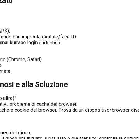
zato
APK).
pido con impronta digitale/face ID.
snai burraco login
è identico.
ne (Chrome, Safari).
o.
rnata.
nosi e alla Soluzione
 altro).”
ativi, problema di cache del browser.
che e cookie del browser. Prova da un dispositivo/browser dive
aneo del gioco.
l gioco era iniziato, il risultato è già stabilito; controlla la sezio