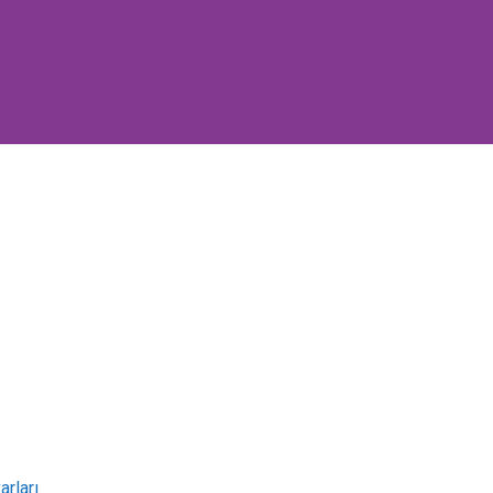
rları