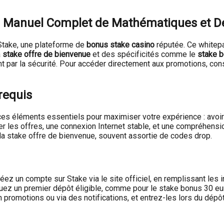
 : Manuel Complet de Mathématiques et 
Stake, une plateforme de
bonus stake casino
réputée. Ce whitepa
a
stake offre de bienvenue
et des spécificités comme le
stake 
t par la sécurité. Pour accéder directement aux promotions, con
requis
es éléments essentiels pour maximiser votre expérience : avoir 
iver les offres, une connexion Internet stable, et une compréhen
 la stake offre de bienvenue, souvent assortie de codes drop.
ez un compte sur Stake via le site officiel, en remplissant les i
tuez un premier dépôt éligible, comme pour le stake bonus 30 eu
promotions ou via des notifications, et entrez-les lors du dépôt