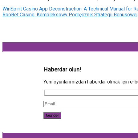
WinSpirit Casino App Deconstruction: A Technical Manual for R
RooBet Casino: Kompleksowy Podręcznik Strategii Bonusowej 
Haberdar olun!
Yeni oyunlarımızdan haberdar olmak için e-bü