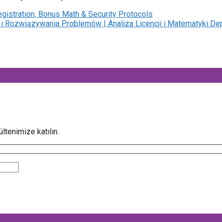
egistration, Bonus Math & Security Protocols
i Rozwiązywania Problemów | Analiza Licencji i Matematyki De
ltenimize katılın.