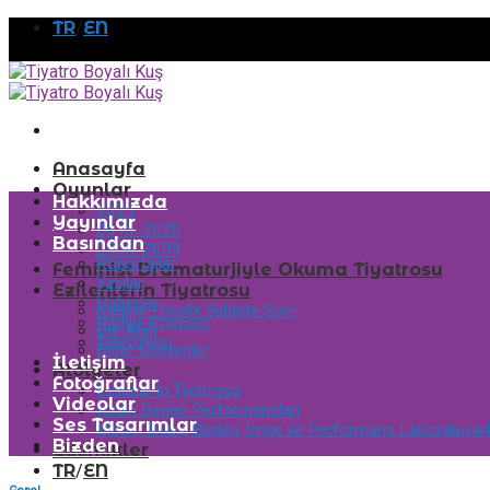
Skip
TR
/
EN
to
content
Anasayfa
Oyunlar
Hakkımızda
2021
Yayınlar
2010-2020
Basından
2000-2009
Ropörtajlar
Feminist Dramaturjiyle Okuma Tiyatrosu
Yazılar
Ezilenlerin Tiyatrosu
Haberler
Kadına Yönelik Şiddete Son!
Radyo-Podcast
Dar Alan
Televizyon
Diğer Gösteriler
İletişim
Atölyeler
Fotoğraflar
Ezilenlerin Tiyatrosu
Videolar
Kadın Beden Performansları
Ses Tasarımlar
Metin, Anlatı, Beden, İmge ve Performans Laboratuvarl
Bizden
Etkinlikler
TR
/
EN