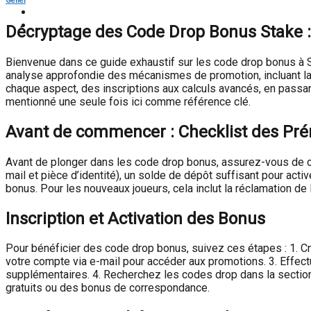
Genel
Décryptage des Code Drop Bonus Stake
Bienvenue dans ce guide exhaustif sur les code drop bonus à 
analyse approfondie des mécanismes de promotion, incluant l
chaque aspect, des inscriptions aux calculs avancés, en passan
mentionné une seule fois ici comme référence clé.
Avant de commencer : Checklist des Pré
Avant de plonger dans les code drop bonus, assurez-vous de c
mail et pièce d’identité), un solde de dépôt suffisant pour act
bonus. Pour les nouveaux joueurs, cela inclut la réclamation de
Inscription et Activation des Bonus
Pour bénéficier des code drop bonus, suivez ces étapes : 1. Cré
votre compte via e-mail pour accéder aux promotions. 3. Effec
supplémentaires. 4. Recherchez les codes drop dans la section 
gratuits ou des bonus de correspondance.