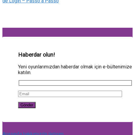
de Login – Passo a Passo
Haberdar olun!
Yeni oyunlarımızdan haberdar olmak için e-bültenimize
katılın.
Anasayfa
hakkımızda
iletişim