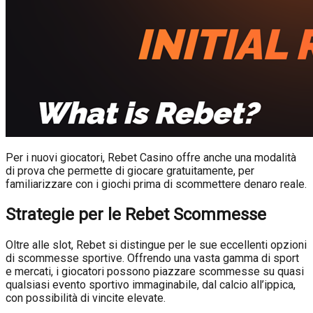
Per i nuovi giocatori, Rebet Casino offre anche una modalità
di prova che permette di giocare gratuitamente, per
familiarizzare con i giochi prima di scommettere denaro reale.
Strategie per le Rebet Scommesse
Oltre alle slot, Rebet si distingue per le sue eccellenti opzioni
di scommesse sportive. Offrendo una vasta gamma di sport
e mercati, i giocatori possono piazzare scommesse su quasi
qualsiasi evento sportivo immaginabile, dal calcio all’ippica,
con possibilità di vincite elevate.