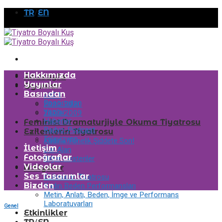
Skip
TR
/
EN
to
content
Hakkımızda
Anasayfa
Yayınlar
Oyunlar
Basından
2021
Ropörtajlar
2010-2020
Yazılar
2000-2009
Haberler
Feminist Dramaturjiyle Okuma Tiyatrosu
Radyo-Podcast
Ezilenlerin Tiyatrosu
Televizyon
Kadına Yönelik Şiddete Son!
İletişim
Dar Alan
Fotoğraflar
Diğer Gösteriler
Videolar
Atölyeler
Ses Tasarımlar
Ezilenlerin Tiyatrosu
Bizden
Kadın Beden Performansları
Metin, Anlatı, Beden, İmge ve Performans
Laboratuvarları
Genel
Etkinlikler