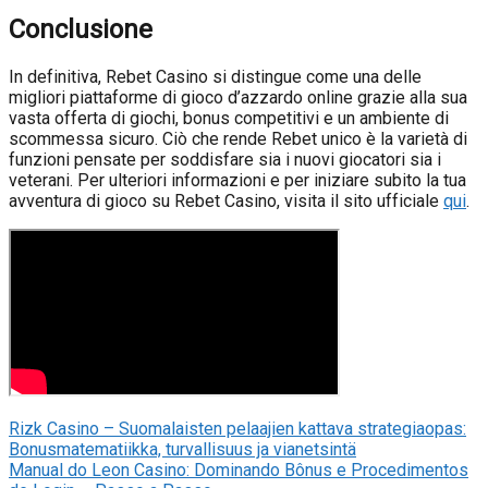
Conclusione
In definitiva, Rebet Casino si distingue come una delle
migliori piattaforme di gioco d’azzardo online grazie alla sua
vasta offerta di giochi, bonus competitivi e un ambiente di
scommessa sicuro. Ciò che rende Rebet unico è la varietà di
funzioni pensate per soddisfare sia i nuovi giocatori sia i
veterani. Per ulteriori informazioni e per iniziare subito la tua
avventura di gioco su Rebet Casino, visita il sito ufficiale
qui
.
Rizk Casino – Suomalaisten pelaajien kattava strategiaopas:
Bonusmatematiikka, turvallisuus ja vianetsintä
Manual do Leon Casino: Dominando Bônus e Procedimentos