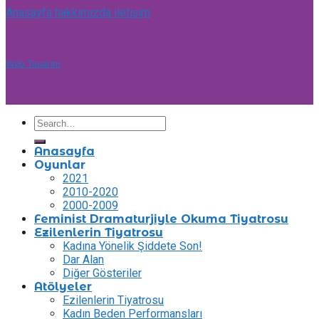
Anasayfa
hakkımızda
iletişim
Web Tasarım
Anasayfa
Oyunlar
2021
2010-2020
2000-2009
Feminist Dramaturjiyle Okuma Tiyatrosu
Ezilenlerin Tiyatrosu
Kadına Yönelik Şiddete Son!
Dar Alan
Diğer Gösteriler
Atölyeler
Ezilenlerin Tiyatrosu
Kadın Beden Performansları