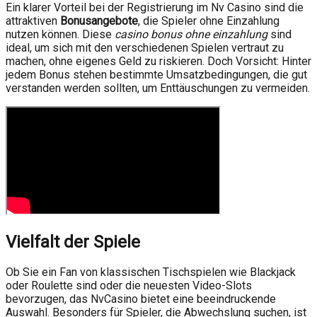
Ein klarer Vorteil bei der Registrierung im Nv Casino sind die
attraktiven
Bonusangebote
, die Spieler ohne Einzahlung
nutzen können. Diese
casino bonus ohne einzahlung
sind
ideal, um sich mit den verschiedenen Spielen vertraut zu
machen, ohne eigenes Geld zu riskieren. Doch Vorsicht: Hinter
jedem Bonus stehen bestimmte Umsatzbedingungen, die gut
verstanden werden sollten, um Enttäuschungen zu vermeiden.
Vielfalt der Spiele
Ob Sie ein Fan von klassischen Tischspielen wie Blackjack
oder Roulette sind oder die neuesten Video-Slots
bevorzugen, das NvCasino bietet eine beeindruckende
Auswahl. Besonders für Spieler, die Abwechslung suchen, ist