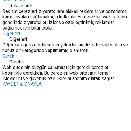
Reklamcılık
Reklam çerezleri, ziyaretçilere alakalı reklamlar ve pazarlama
kampanyaları sağlamak için kullanılır. Bu çerezler, web siteleri
genelinde ziyaretçileri izler ve özelleştirilmiş reklamlar
sağlamak için bilgi toplar.
Diğerleri
Diğerleri
Diğer kategorize edilmemiş şekerler, analiz edilmekte olan ve
henüz bir kategoride yapılmamış olanlardır.
Gerekli
Gerekli
Web sitesinin düzgün çalışması için gerekli çerezler
kesinlikle gereklidir. Bu çerezler, web sitesinin temel
işlevlerini ve güvenlik özelliklerini anonim olarak sağlar.
KAYDET & ONAYLA