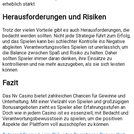
erheblich stärkt.
Herausforderungen und Risiken
Trotz der vielen Vorteile gibt es auch Herausforderungen, die
bedacht werden sollten. Nicht jede Strategie führt zum Erfolg,
und das Spielen kann bei schlechter Kontrolle ins Negative
abgleiten. Verantwortungsvolles Spielen ist unerlässlich, um
die Balance zwischen Spaß und Risiko zu halten. Daher
sollten Spieler immer daran denken, ihre Einsätze zu
kontrollieren und nie mehr auszugeben, als sie sich leisten
können.
Fazit
Das Nv Casino bietet zahlreichen Chancen für Gewinne und
Unterhaltung. Mit einer Vielzahl von Spielen und großzügigen
Bonusangeboten zieht es Spieler aller Erfahrungsstufen an.
Doch wie in jedem Casino ist es essenziell, mit Bedacht und
Verantwortungsbewusstsein zu spielen, um die positiven
Aspekte der Plattform voll ausschöpfen zu können.