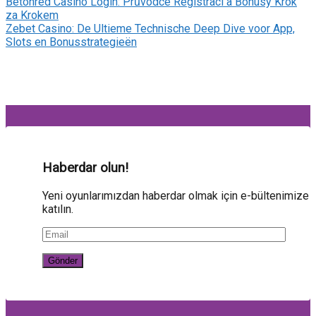
Betonred Casino Login: Průvodce Registrací a Bonusy Krok
za Krokem
Zebet Casino: De Ultieme Technische Deep Dive voor App,
Slots en Bonusstrategieën
Haberdar olun!
Yeni oyunlarımızdan haberdar olmak için e-bültenimize
katılın.