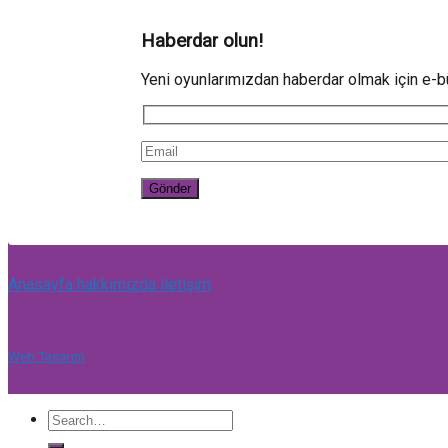
Haberdar olun!
Yeni oyunlarımızdan haberdar olmak için e-bü
Anasayfa
hakkımızda
iletişim
Web Tasarım