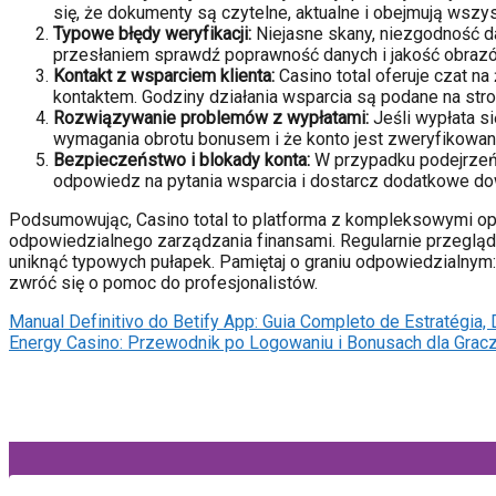
się, że dokumenty są czytelne, aktualne i obejmują wszys
Typowe błędy weryfikacji:
Niejasne skany, niezgodność da
przesłaniem sprawdź poprawność danych i jakość obraz
Kontakt z wsparciem klienta:
Casino total oferuje czat na
kontaktem. Godziny działania wsparcia są podane na stron
Rozwiązywanie problemów z wypłatami:
Jeśli wypłata si
wymagania obrotu bonusem i że konto jest zweryfikowane.
Bezpieczeństwo i blokady konta:
W przypadku podejrzeń
odpowiedz na pytania wsparcia i dostarcz dodatkowe dow
Podsumowując, Casino total to platforma z kompleksowymi opc
odpowiedzialnego zarządzania finansami. Regularnie przeglądaj
uniknąć typowych pułapek. Pamiętaj o graniu odpowiedzialnym: 
zwróć się o pomoc do profesjonalistów.
Manual Definitivo do Betify App: Guia Completo de Estratégia
Energy Casino: Przewodnik po Logowaniu i Bonusach dla Gracz