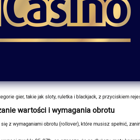
gorie gier, takie jak sloty, ruletka i blackjack, z przyciskiem re
zanie wartości i wymagania obrotu
 się z wymaganiami obrotu (rollover), które musisz spełnić, za