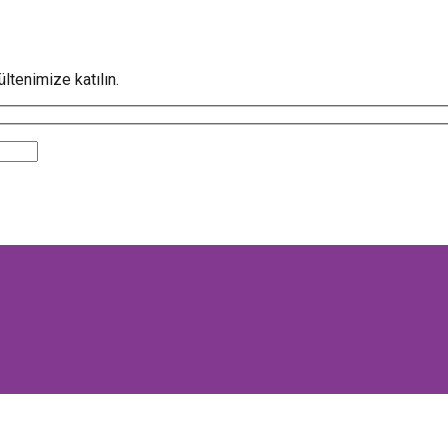
ltenimize katılın.