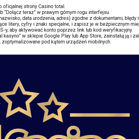
oficjalnej strony Casino total.
lub “Dołącz teraz” w prawym górnym rogu interfejsu.
azwisko, data urodzenia, adres) zgodne z dokumentami; błędy 
e litery, cyfry i znaki specjalne, i zapisz je w bezpiecznym mie
-y, aby aktywować konto poprzez link lub kod weryfikacyjny.
 kasyno” w sklepie Google Play lub App Store, zainstaluj ją i z
wa, zoptymalizowane pod kątem urządzeń mobilnych.