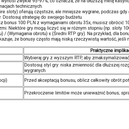
o wynosi zwykle 95-97%, co oznacza, że na dłuższą metę kasyn
acjach technicznych.
tóre sloty) oferują częstsze, ale mniejsze wygrane, podczas gdy 
. Dostosuj strategię do swojego budżetu.
sz bonus 100 PLN z wymaganiami obrotu 35x, musisz obrócić 1
i. Niektóre gry mogą liczyć się w różnym stopniu (np. sloty 10
) / (Wymagania obrotu) x (Średni RTP gry). Na przykład, dla bo
kazuje, że bonusy często mają niską rzeczywistą wartość, jeśli 
Praktyczne implika
Wybieraj gry z wyższym RTP, aby zmaksymalizować
Dostosuj styl gry: niska zmienność dla dłuższej ro
wygranych.
cji)
Przed akceptacją bonusu, oblicz całkowity obrót po
Przekroczenie limitów może unieważnić bonus; spr